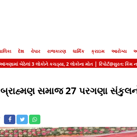
ાલિકા
દેશ
વેપાર
રાજકારણ
ધાર્મિક
ક્રાઇમ
આરોગ્ય
આ
ુ બ્રાહ્મણ સમાજ 27 પરગણા સંકુલન
T