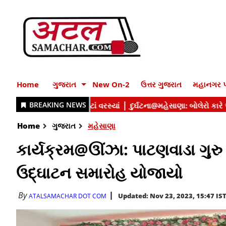
Home
ગુજરાત
New On-2
ઉત્તર ગુજરાત
મહાનગર પ
Home
ગુજરાત
મહેસાણા
કાર્યક્રમ@ઊંઝા: પાટણવાડા ગુર
ઉદ્ઘાટન સમારોહ યોજાયો
By
Updated: Nov 23, 2023, 15:47 IS
ATALSAMACHAR DOT COM