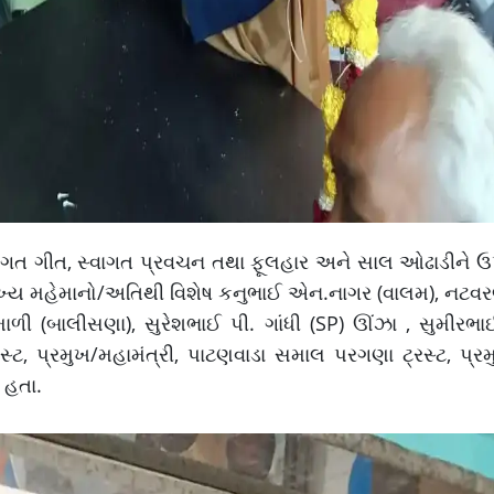
્વાગત ગીત, સ્વાગત પ્રવચન તથા ફૂલહાર અને સાલ ઓઢાડીને 
ના મુખ્ય મહેમાનો/અતિથી વિશેષ કનુભાઈ એન.નાગર (વાલમ), નટ
ીમાળી (બાલીસણા), સુરેશભાઈ પી. ગાંધી (SP) ઊંઝા , સુમીરભા
્ટ, પ્રમુખ/મહામંત્રી, પાટણવાડા સમાલ પરગણા ટ્રસ્ટ, પ્રમ
ા હતા.