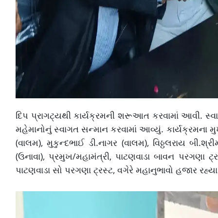
દિપ પ્રાગટ્યથી કાર્યક્રમની શરૂઆત કરવામાં આવી. સ
મહેમાનોનું સ્વાગત સન્માન કરવામાં આવ્યું. કાર્યક્રમ
(વાલમ), મુકુન્દભાઈ ડી.નાગર (વાલમ), વિઠ્ઠલરાય બી.શ્ર
(ઉનાવા), પ્રમુખ/મહામંત્રી, પાટણવાડા બાવન પરગણા ટ્રસ
પાટણવાડા સો પરગણા ટ્રસ્ટ, વગેરે મહાનુભાવો હજાર રહ્ય