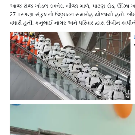
આજ રોજ ખોડલ સ્ક્વેર, બીજા માળે, પાટણ રોડ, ઊંઝા 
27 પરગણા સંકુલનો ઉદ્ઘાટન સમારોહ યોજાયો હતો. જેમાં
વધારી હતી. કનુભાઈ નાગર અને પરિવાર દ્વારા રીબીન કાપીને 