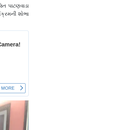
અમદાવાદમાં ઝાપટાં
જિત પાટણવાડા
વરસ્યાં
યક્રમની શોભા