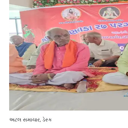
અટલ સમાચાર, ડેસ્ક