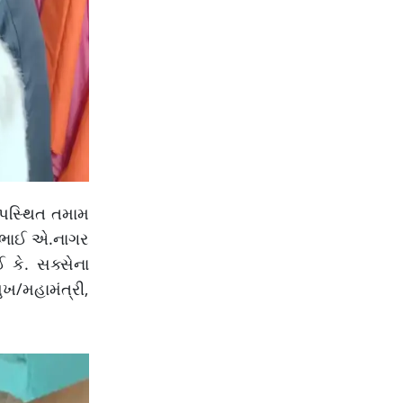
ઉપસ્થિત તમામ
વરભાઈ એ.નાગર
ઈ કે. સક્સેના
ુખ/મહામંત્રી,