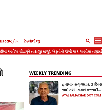
ંતરરાષ્ટ્રીય
ટેક્નોલોજી
ો
WEEKLY TRENDING
હવામાન@ગુજરાત: 3 દિવસ
બાદ ફરી જામશે વરસાદી
માહોલ, અંબાલાલ પટેલની
ATALSAMACHAR DOT COM
આગાહી