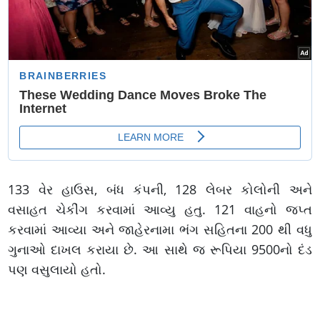
133 વેર હાઉસ, બંધ કંપની, 128 લેબર કોલોની અને
વસાહત ચેકીંગ કરવામાં આવ્યુ હતુ. 121 વાહનો જપ્ત
કરવામાં આવ્યા અને જાહેરનામા ભંગ સહિતના 200 થી વધુ
ગુનાઓ દાખલ કરાયા છે. આ સાથે જ રૂપિયા 9500નો દંડ
પણ વસુલાયો હતો.