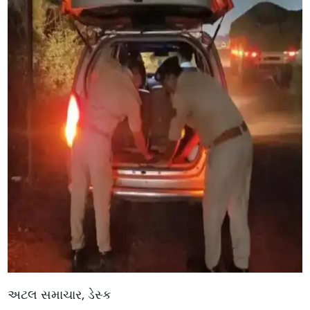
અટલ સમાચાર, ડેસ્ક