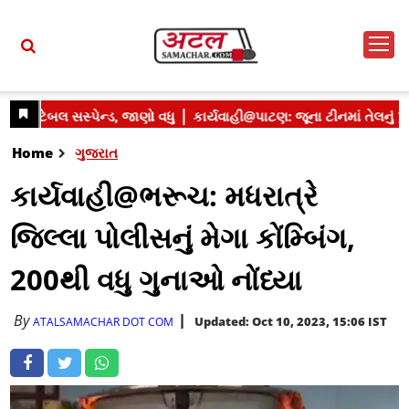
Home
ગુજરાત
કાર્યવાહી@ભરૂચ: મધરાત્રે
જિલ્લા પોલીસનું મેગા કોંમ્બિંગ,
200થી વધુ ગુનાઓ નોંધ્યા
By
Updated: Oct 10, 2023, 15:06 IST
ATALSAMACHAR DOT COM