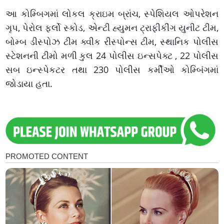
આ કોમ્બિગમાં લોકલ ક્રાઇમ બ્રાંચ, સ્પેશિયલ ઓપરેશન
ગૃપ, પેરોલ ફર્લો સ્કોડ, એન્ટી હ્યુમન ટ્રાફીકીંગ યુનીટ ટીમ,
બોમ્બ ડીસ્પોઝ ટીમ ક્વીક રીસ્પોન્સ ટીમ, સ્થાનિક પોલીસ
સ્ટેશનની ટીમો મળી કુલ 24 પોલીસ ઇન્સપેક્ટ , 22 પોલીસ
સબ ઇન્સ્પેકટર તથા 230 પોલીસ કર્મીઓ કોમ્બિંગમાં
જોડાયા હતા.