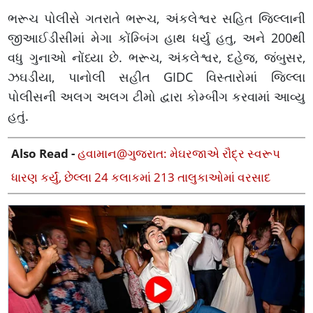
ભરૂચ પોલીસે ગતરાતે ભરૂચ, અંકલેશ્વર સહિત જિલ્લાની
જીઆઈડીસીમાં મેગા કોંમ્બિંગ હાથ ધર્યુ હતુ, અને 200થી
વધુ ગુનાઓ નોંધ્યા છે. ભરૂચ, અંકલેશ્વર, દહેજ, જંબુસર,
ઝઘડીયા, પાનોલી સહીત GIDC વિસ્તારોમાં જિલ્લા
પોલીસની અલગ અલગ ટીમો દ્વારા કોમ્બીંગ કરવામાં આવ્યુ
હતું.
Also Read -
હવામાન@ગુજરાત: મેઘરજાએ રૌદ્ર સ્વરૂપ
ધારણ કર્યું, છેલ્લા 24 કલાકમાં 213 તાલુકાઓમાં વરસાદ