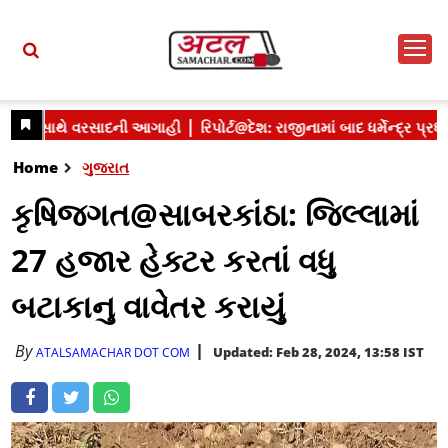
Home
ગુજરાત
કૃષિજગત@સાબરકાંઠા: જિલ્લામાં
27 હજાર હેક્ટર કરતાં વધુ
બટાકાનુ વાવેતર કરાયું
By
Updated: Feb 28, 2024, 13:58 IST
ATALSAMACHAR DOT COM