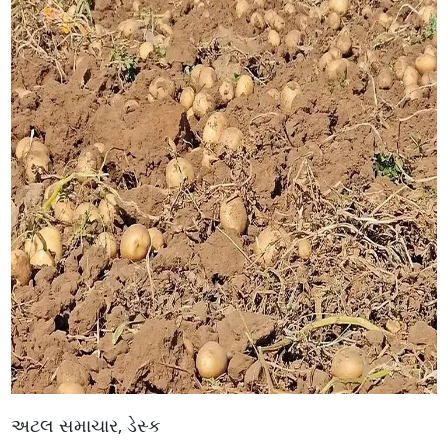
અટલ સમાચાર, ડેસ્ક