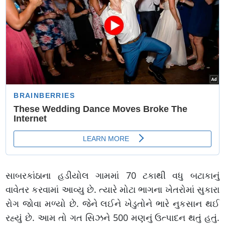
સાબરકાંઠાના હડીયોલ ગામમાં 70 ટકાથી વધુ બટાકાનું
વાવેતર કરવામાં આવ્યુ છે. ત્યારે મોટા ભાગના ખેતરોમાં સુકારા
રોગ જોવા મળ્યો છે. જેને લઈને ખેડુતોને ભારે નુકસાન થઈ
રહ્યું છે. આમ તો ગત સિઝને 500 મણનું ઉત્પાદન થતું હતું.