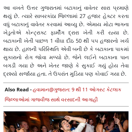
આ વખતે ઉત્તર ગુજરાતમાં બટાકાનું વાવેતર સારા પ્રમાણે
થયું છે. ત્યારે સાબરકાંઠા જિલ્લામાં 27 હજાર હેક્ટર કરતા
વધું બટાકાનું વાવેતર કરવામાં આવ્યુ છે. એમાય મોટા ભાગના
ખેડુતોએ કોન્ટ્રાક્ટ ફાર્મીંગ દ્રારા ખેતી કરી રહ્યા છે.
બટાકાની ખેતી પાછળ 1 વીઘા દીઠ 50 થી ૫૫ હજારનો ખર્ચ
થાય છે. હાલની પરિસ્થિતિ એવી બની છે કે બટાકાના પાકમાં
સુકારાનો રોગ જોવા મળ્યો છે. જેને લઈને બટાકાના પાન
બગડી ગયા છે અને ખેતર જાણે કે સુકાઈ ગયું હોય તેવા
દ્રશ્યો સર્જાયા હતા. તે ઉપરાંત મુડિયા પણ કોવાઈ ગયા છે.
Also Read -
હવામાન@ગુજરાત: 9 થી 11 ઓગસ્ટ કેટલાક
જિલ્લાઓમાં ગાજવીજ સાથે વરસાદની આગાહી