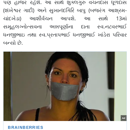
પણ હાજર રહેશે. આ સાથે શુક્લગુરુ વચનદાસ ધૂળદાસ
(શંખેશ્વર ગાદી) અને સુખાનંદગિરિ બાપુ (બજરંગ આશ્રમ-
ચાંદખેડા) આશીર્વચન આપશે. આ સાથે 13માં
સમૂહલગ્નોત્સવના અન્નપૂર્ણાના દાતા સ્વ.નટવરભાઈ
ધનજીભાઇ તથા સ્વ.પ્રતાપભાઈ ધનજીભાઈ ખાંડેરા પરિવાર
બન્યો છે.