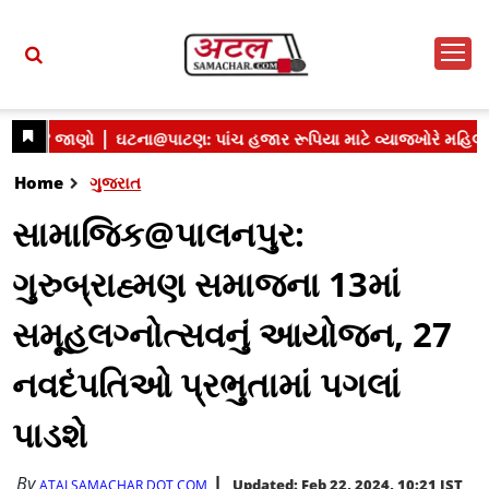
Home
ગુજરાત
સામાજિક@પાલનપુર:
ગુરુબ્રાહ્મણ સમાજના 13માં
સમૂહલગ્નોત્સવનું આયોજન, 27
નવદંપતિઓ પ્રભુતામાં પગલાં
પાડશે
By
Updated: Feb 22, 2024, 10:21 IST
ATALSAMACHAR DOT COM