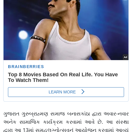
ગુજરાત ગુરુબ્રાહ્મણ સમાજ બનાસકાંઠા દ્વારા અવાર-નવાર
અનેક સામાજિક કાર્યક્રમ કરવામાં આવે છે. આ સંસ્થા
દ્વારા આ 13માં સમૂહલગ્નોત્સવનું આયોજન કરવામાં આવ્યું