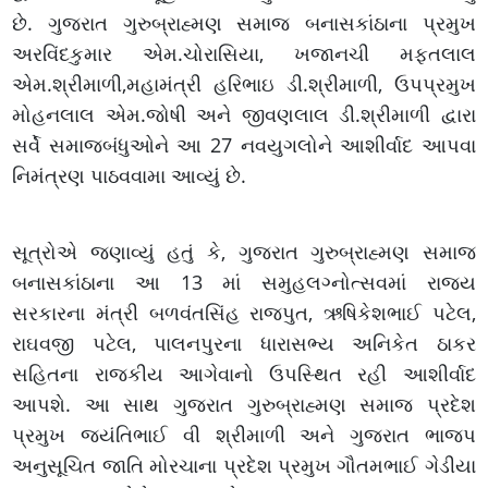
છે. ગુજરાત ગુરુબ્રાહ્મણ સમાજ બનાસકાંઠાના પ્રમુખ
અરવિંદકુમાર એમ.ચોરાસિયા, ખજાનચી મફતલાલ
એમ.શ્રીમાળી,મહામંત્રી હરિભાઇ ડી.શ્રીમાળી, ઉપપ્રમુખ
મોહનલાલ એમ.જોષી અને જીવણલાલ ડી.શ્રીમાળી દ્વારા
સર્વે સમાજબંધુઓને આ 27 નવયુગલોને આશીર્વાદ આપવા
નિમંત્રણ પાઠવવામા આવ્યું છે.
સૂત્રોએ જણાવ્યું હતું કે, ગુજરાત ગુરુબ્રાહ્મણ સમાજ
બનાસકાંઠાના આ 13 માં સમુહલગ્નોત્સવમાં રાજ્ય
સરકારના મંત્રી બળવંતસિંહ રાજપુત, ઋષિકેશભાઈ પટેલ,
રાઘવજી પટેલ, પાલનપુરના ધારાસભ્ય અનિકેત ઠાકર
સહિતના રાજકીય આગેવાનો ઉપસ્થિત રહી આશીર્વાદ
આપશે. આ સાથ ગુજરાત ગુરુબ્રાહ્મણ સમાજ પ્રદેશ
પ્રમુખ જયંતિભાઈ વી શ્રીમાળી અને ગુજરાત ભાજપ
અનુસૂચિત જાતિ મોરચાના પ્રદેશ પ્રમુખ ગૌતમભાઈ ગેડીયા