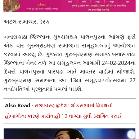
અટલ સમાચાર, ડેસ્ક
બનાસકાંઠા જિલ્લાના મુખ્યમથક પાલનપુરના આંગણે ફરી
એક વાર ગુરુબ્રાહ્મણ સમાજના સમૂહલગ્નનું આયોજન
કરવામાં આવ્યું છે. ગુજરાત ગુરુબ્રાહ્મણ સમાજ બનાસકાંઠા
જિલ્લાના બેનર તળે આ સમૂહલગ્ન આગામી 24-02-2024ના
દિવસે પાલનપુરના પારપડા ખાતે માવતર વાડીમાં યોજાશે.
ગુરુબ્રાહ્મણ સમાજના આ 13માં સમૂહલગ્નોત્સવમાં 27
નવદંપતિઓ પ્રભુતામાં પગલાં પાડશે.
Also Read -
રાજકારણ@દેશ: લોકસભામાં વિપક્ષનો
હોબાળોના કારણે કાર્યવાહી 12 વાગ્યા સુધી સ્થગિત કરાઈ