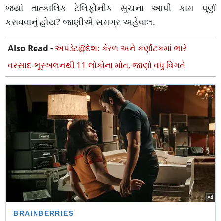
જ્યાં તાત્કાલિક ટેલિફોનીક સુચના આપી કામ પૂર્ણ
કરાવવાનું હોય? જાણીએ સમગ્ર અહેવાલ.
Also Read -
અપડેટ@દેશ: કેરળ અને કર્ણાટકમાં ભારે
વરસાદ-ભૂસ્ખલનથી 11 લોકોના મોત, જાણો વધુ વિગતે