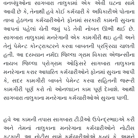
વનબંધુઓના સાગબારા તાલુકામાં એક એવી ઘટના સામે
આવી છે કે, તેનાથી હવે કોઈ કર્મચારી કે અધિકારીએ પોતાના
તાબા હેઠળના કર્મચારીઓને ફોનમાં સરકારી કામની સુચના
આપતાં પહેલાં ચેતી જવું પડે તેવી નોબત ઊભી થઈ છે.
સાગબારા તાલુકામાં મનરેગાની એક કામગીરી થઇ હતી અને
તેનું પેમેન્ટ કોન્ટ્રાક્ટરને કરવા બાબતની પ્રક્રિયા ચાલતી
હતી. આ દરમ્યાન નર્મદા જિલ્લા ગ્રામ વિકાસ એજન્સીના
નાયબ જિલ્લા પ્રોગ્રામ ઓફિસરે સાગબારા તાલુકાના
મનરેગાના કરાર આધારિત કર્મચારીઓને ફોનમાં સુચના આપી
કે, સદર કામગીરી બાબતે પેમેન્ટ કરવા સહિતની જરૂરી
કામગીરી પૂર્ણ કરો તો ઓનલાઇન કામ પૂર્ણ દેખાશે. આથી
સાગબારા તાલુકાના મનરેગાના કર્મચારીઓએ સુચના પાળી.
હવે આ કામની તપાસ સાગબારા ટીડીઓ ઉપેન્દ્રભાઇએ કરી
અને તેમનાં તાલુકાના મનરેગાના કર્મચારીઓને નોટીસ
ફટકારી. આ નોટીસ સામે કર્મચારીઓએ કહ્યું કે, અમને