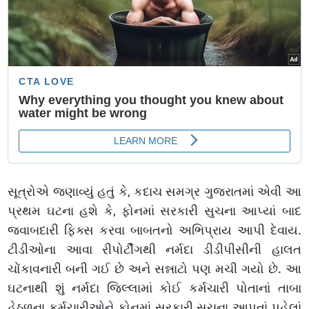
સૂત્રોએ જણાવ્યું હતું કે, કદાચ સમગ્ર ગુજરાતમાં એવી આ
પ્રથમ ઘટના હશે કે, ફોનમાં સરકારી સુચના આપ્યાં બાદ
જવાબદારી ફિક્સ કરવા બાબતનો અભિપ્રાય આપી દેવાય.
ટીડીઓના આવા રીપોર્ટીંગથી નર્મદા ડીડીપીસીની હાલત
ચોંકાવનારી બની ગઈ છે અને સન્નાટો પણ મચી ગયો છે. આ
ઘટનાથી શું નર્મદા જિલ્લામાં કોઈ કર્મચારી પોતાનાં તાબા
હેઠળના કર્મચારીઓને ફોનમાં સરકારી સુચના આપતાં પહેલાં