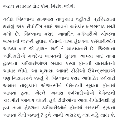
અટલ સમાચાર ડોટ કોમ, ગિરીશ જોશી
નર્મદા જિલ્લાના સાગબારા તાલુકામાં વહીવટી પ્રક્રિયામાં
થયેલું એક રીપોર્ટીંગ સામે આવતાં ચારેકોર ખળભળાટ મચી
ગયો છે. જિલ્લાના કરાર આધારિત કર્મચારીએ યોજના
બાબતની જરૂરી સુધારા પોતાનાં તાબા હેઠળના કર્મચારીઓને
આપ્યા બાદ જે હાલત થઈ તે ચોંકાવનારી છે. જિલ્લાના
અધિકારીએ મનરેગા બાબતની સુચના આપ્યા બાદ તાબા
હેઠળના કર્મચારીઓએ બચાવ કરવા ફોનની વાતચીતનો
આધાર લીધો. આ ખુલાસા આધારે ટીડીઓ ઉપેન્દ્રભાઇએ
પણ નિયામકને કહ્યું કે, જિલ્લાના કરાર આધારિત કર્મચારી
અમારા તાલુકામાં એજન્સીને પેમેન્ટની સૂચના ફોનમાં
આપતાં હતા. એટલે અમારા કર્મચારીઓએ પેમેન્ટની
કામગીરી આગળ વધારી. હવે ટીડીઓના આવા રીપોર્ટીંગથી શું
હવે તાબા હેઠળના કર્મચારીઓને ફોનમાં સરકારી સુચના
આપતાં ચેતી જવાનું ? હવે આની અસર શું ત્યાં નહિ થાય કે,