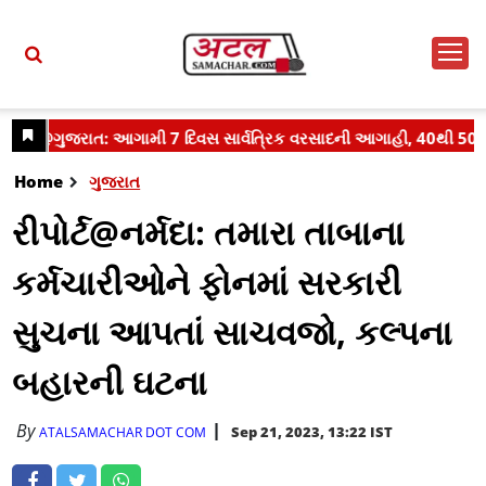
Home
ગુજરાત
રીપોર્ટ@નર્મદા: તમારા તાબાના
કર્મચારીઓને ફોનમાં સરકારી
સુચના આપતાં સાચવજો, કલ્પના
બહારની ઘટના
By
Sep 21, 2023, 13:22 IST
ATALSAMACHAR DOT COM