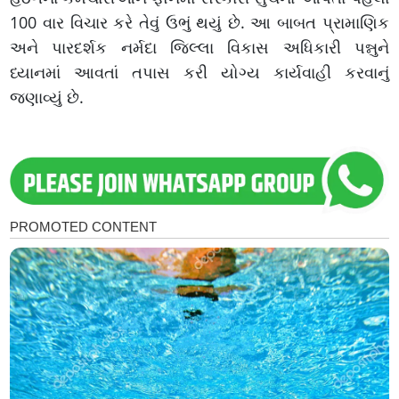
100 વાર વિચાર કરે તેવું ઉભું થયું છે. આ બાબત પ્રામાણિક
અને પારદર્શક નર્મદા જિલ્લા વિકાસ અધિકારી પન્નુને
ધ્યાનમાં આવતાં તપાસ કરી યોગ્ય કાર્યવાહી કરવાનું
જણાવ્યું છે.