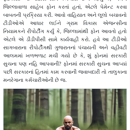
જિલ્લાવાળા સાહેબ ફોન કરતાં હતાં, એટલે પેમેન્ટ કરવા
બાબતની પ્રક્રિયા કરી. આવો વાહિયાત અને લૂલો બચાવનો
ટીડીઓએ આધાર લઈને ગ્રામ વિકાસ એજન્સીના
નિયામકને રીપોર્ટીંગ કર્યું કે, જિલ્લામાંથી ફોન આવતો હતો
એટલે એ ડીડીપીસી સામે કાર્યવાહી કરો. હવે આ ટીડીઓ
સાગબારાના રીપોર્ટીંગથી ગુજરાતનાં પંચાયતી અને વહીવટી
આલમમાં ખળભળાટ મચી ગયો છે કે, શું ફોનમાં સરકારી
સુચના પણ નહિ આપવાની? ફોનમાં સરકારી સુચના આપ્યાં
પછી સરકારનાં હિતમાં કામ કરવાની જવાબદારી તો તાલુકાના
મનરેગાના કર્મચારીઓની છે જ.