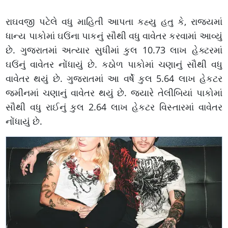
રાઘવજી પટેલે વધુ માહિતી આપતા કહ્યુ હતુ કે, રાજ્યમાં
ધાન્ય પાકોમાં ઘઉંના પાકનું સૌથી વધુ વાવેતર કરવામાં આવ્યું
છે. ગુજરાતમાં અત્યાર સુધીમાં કુલ 10.73 લાખ હેક્ટરમાં
ઘઉંનું વાવેતર નોંધાયું છે. કઠોળ પાકોમાં ચણાનું સૌથી વધુ
વાવેતર થયું છે. ગુજરાતમાં આ વર્ષે કુલ 5.64 લાખ હેકટર
જમીનમાં ચણાનું વાવેતર થયું છે. જ્યારે તેલીબિયાં પાકોમાં
સૌથી વધુ રાઈનું કુલ 2.64 લાખ હેકટર વિસ્તારમાં વાવેતર
નોંધાયું છે.