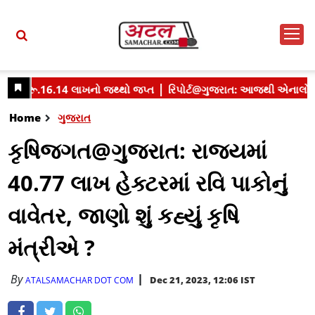
Home
ગુજરાત
કૃષિજગત@ગુજરાત: રાજ્યમાં
40.77 લાખ હેક્ટરમાં રવિ પાકોનું
વાવેતર, જાણો શું કહ્યું કૃષિ
મંત્રીએ ?
By
Dec 21, 2023, 12:06 IST
ATALSAMACHAR DOT COM