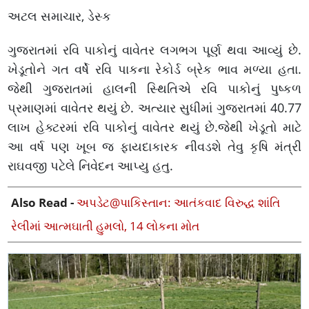
અટલ સમાચાર, ડેસ્ક
ગુજરાતમાં રવિ પાકોનું વાવેતર લગભગ પૂર્ણ થવા આવ્યું છે.
ખેડૂતોને ગત વર્ષે રવિ પાકના રેકોર્ડ બ્રેક ભાવ મળ્યા હતા.
જેથી ગુજરાતમાં હાલની સ્થિતિએ રવિ પાકોનું પુષ્કળ
પ્રમાણમાં વાવેતર થયું છે. અત્યાર સુધીમાં ગુજરાતમાં 40.77
લાખ હેક્ટરમાં રવિ પાકોનું વાવેતર થયું છે.જેથી ખેડૂતો માટે
આ વર્ષ પણ ખૂબ જ ફાયદાકારક નીવડશે તેવુ કૃષિ મંત્રી
રાઘવજી પટેલે નિવેદન આપ્યુ હતુ.
Also Read -
અપડેટ@પાકિસ્તાન: આતંકવાદ વિરુદ્ધ શાંતિ
રેલીમાં આત્મઘાતી હુમલો, 14 લોકના મોત