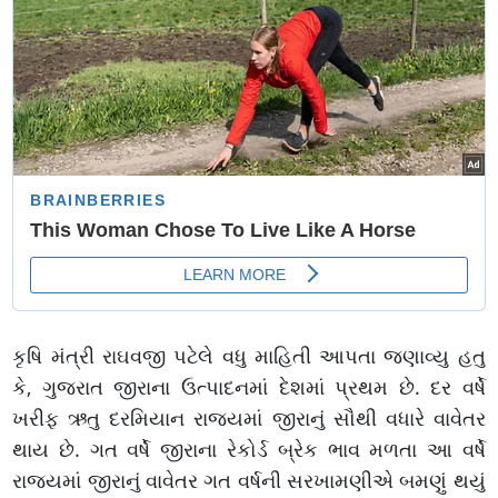
કૃષિ મંત્રી રાઘવજી પટેલે વધુ માહિતી આપતા જણાવ્યુ હતુ
કે, ગુજરાત જીરાના ઉત્પાદનમાં દેશમાં પ્રથમ છે. દર વર્ષે
ખરીફ ઋતુ દરમિયાન રાજ્યમાં જીરાનું સૌથી વધારે વાવેતર
થાય છે. ગત વર્ષે જીરાના રેકોર્ડ બ્રેક ભાવ મળતા આ વર્ષે
રાજ્યમાં જીરાનું વાવેતર ગત વર્ષની સરખામણીએ બમણું થયું