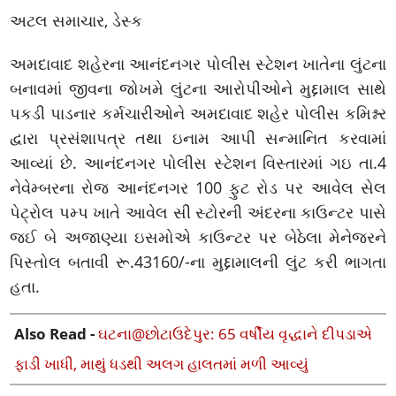
અટલ સમાચાર, ડેસ્ક
અમદાવાદ શહેરના આનંદનગર પોલીસ સ્ટેશન ખાતેના લુંટના
બનાવમાં જીવના જોખમે લુંટના આરોપીઓને મુદ્દામાલ સાથે
પકડી પાડનાર કર્મચારીઓને અમદાવાદ શહેર પોલીસ કમિશ્નર
દ્વારા પ્રસંશાપત્ર તથા ઇનામ આપી સન્માનિત કરવામાં
આવ્યાં છે. આનંદનગર પોલીસ સ્ટેશન વિસ્તારમાં ગઇ તા.4
નેવેમ્બરના રોજ આનંદનગર 100 ફુટ રોડ પર આવેલ સેલ
પેટ્રોલ પમ્પ ખાતે આવેલ સી સ્ટોરની અંદરના કાઉન્ટર પાસે
જઈ બે અજાણ્યા ઇસમોએ કાઉન્ટર પર બેઠેલા મેનેજરને
પિસ્તોલ બતાવી રૂ.43160/-ના મુદ્દામાલની લુંટ કરી ભાગતા
હતા.
Also Read -
ઘટના@છોટાઉદેપુર: 65 વર્ષીય વૃદ્ધાને દીપડાએ
ફાડી ખાધી, માથું ધડથી અલગ હાલતમાં મળી આવ્યું