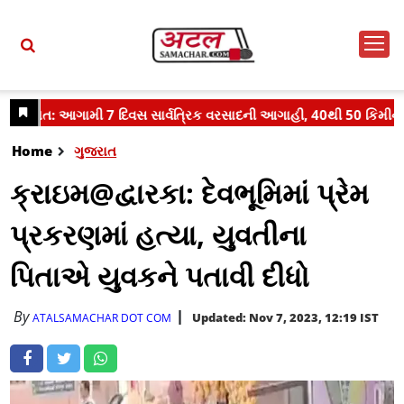
Home
ગુજરાત
ક્રાઇમ@દ્વારકા: દેવભૂમિમાં પ્રેમ
પ્રકરણમાં હત્યા, યુવતીના
પિતાએ યુવકને પતાવી દીધો
By
Updated: Nov 7, 2023, 12:19 IST
ATALSAMACHAR DOT COM