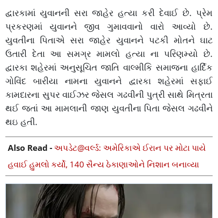
દ્વારકામાં યુવાનની સરા જાહેર હત્યા કરી દેવાઈ છે. પ્રેમ
પ્રકરણમાં યુવાનને જીવ ગુમાવવાનો વારો આવ્યો છે.
યુવતીના પિતાએ સરા જાહેર યુવાનને પટકી મોતને ઘાટ
ઉતારી દેતા આ સમગ્ર મામલો હત્યા ના પરિણમ્યો છે.
દ્વારકા શહેરમાં અનુસૂચિત જાતિ વાલ્મીકિ સમાજના હાર્દિક
ગોવિંદ બારીયા નામના યુવાનને દ્વારકા શહેરમાં સફાઈ
કામદારના સુપર વાઈઝર જેસલ ગઢવીની પુત્રી સાથે મિત્રતા
થઈ જતાં આ મામલાની જાણ યુવતીના પિતા જેસલ ગઢવીને
થઇ હતી.
Also Read -
અપડેટ@વર્લ્ડ: અમેરિકાએ ઈરાન પર મોટા પાયે
હવાઈ હુમલો કર્યો, 140 સૈન્ય ઠેકાણાઓને નિશાન બનાવ્યા