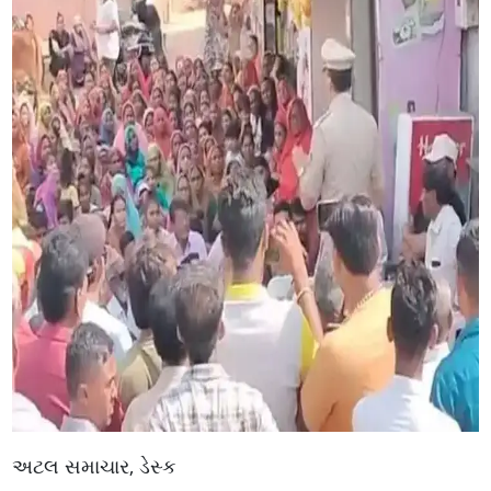
અટલ સમાચાર, ડેસ્ક