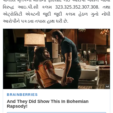
વિરુદ્ધ આઇ.પી.સી કલમ 323.325.352.307.308. તથા
એટ્રોસિટી એક્ટની જુદી જુદી કલમ હેઠળ ગુનો નોંધી
આરોપીને પકડવા તપાસ હાથ ધરી છે.