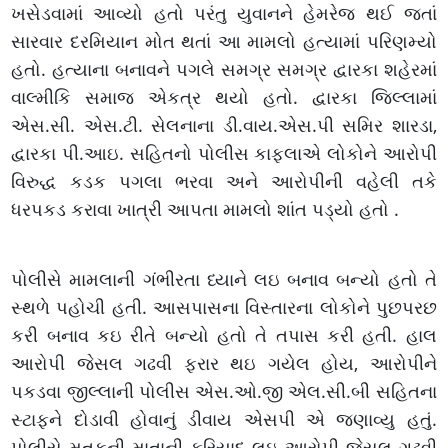
ખસેડવામાં આવ્યો હતો પરંતુ યુવાનને હેમરેજ થઈ જતાં
સારવાર દરમિયાન મોત થતાં આ મામલો હત્યામાં પરિણમ્યો
હતો. હત્યાના બનાવને પગલે સમગ્ર સમગ્ર દ્વારકા શહેરમાં
વાલ્મીકિ સમાજ એકત્ર થયો હતો. દ્વારકા જિલ્લામાં
એસ.સી. એસ.ટી. સેલનાના ડી.વાય.એસ.પી સમિર શારડા,
દ્વારકા પી.આઇ. સહિતનો પોલીસ કાફલાએ લોકોને આરોપી
વિરુદ્ધ કડક પગલા ભરવા અને આરોપીની વહેલી તકે
ધરપકડ કરાવા ખાત્રી આપતા મામલો શાંત પડ્યો હતો .
પોલીસે મામલાની ગંભીરતા ધ્યાને લઇ બનાવ બન્યો હતો તે
સ્થળે પહોચી હતી. આસપાસના વિસ્તારના લોકોને પુછપરછ
કરી બનાવ કઇ રીતે બન્યો હતો તે તપાસ કરી હતી. હાલ
આરોપી જેસલ ગઢવી ફરાર થઇ ગયેલ હોય, આરોપીને
પકડવા જીલ્લાની પોલીસ એસ.ઓ.જી એલ.સી.બી સહિતના
સ્ટાફને દોડાવી હોવાનું ડીવાય એસપી એ જણાવ્યુ હતું.
પોલીસે મૃતકની માતાની ફરિયાદ લઇ આરોપી જેસલ ગઢવી