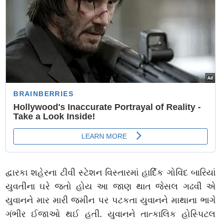
દ્વારકા શહેરના ટીવી સ્ટેશન વિસ્તારમાં હાર્દિક ગોવિંદ બારિયાં
યુવતીના ઘરે જતો હોય આ જાણ થાત જેસલ ગઢવી એ
યુવાનને માર મારી જમીન પર પટકતા યુવાનને માથાના ભાગે
ગંભીર ઈજાઓ થઈ હતી. યુવાનને તાત્કાલિક હોસ્પિટલ