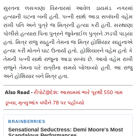
સુરતના લસકાણા વિસ્તારમાં આવેલ ડાયમંડ નગરમાં
હત્યાની ઘટના બની હતી. પત્ની સાથે આડા સબંધની વહેમ
રાખી પતિ અને પુત્રે જ મિત્રની હત્યા કરી હતી. સરથાણા
પોલીસે હત્યારા પિતા પુત્રને જુવેનાઈલ પુત્રને ઝડપી પાડ્યા
હતાં. મિત્ર રાજુ સાહુની તેમના જ મિત્ર હોશિયાર સાહુનાએ
હત્યા કરી મોતને ઘાટ ઉતાર્યા હતો. હોશિયારને વહેમ હતો કે
તેમની પત્ની સાથે રાજુના આડા સબંધ છે. આવો વહેમ રાખી
રાજુને તેમના ઘરે રાત્રીના સમયે બોલાવ્યો હતી. આ રાજુ
અને હોશિયાર બને મિત્ર હતા.
Also Read -
રીપોર્ટ@દેશ: આસામમાં ભારે પૂરથી 550 ગામ
ડૂબ્યા, મૃત્યુઆંક વધીને 78 પર પહોંચ્યો