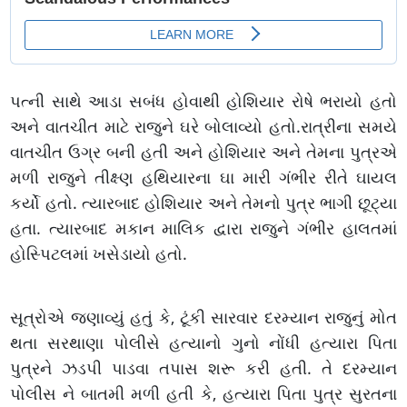
પત્ની સાથે આડા સબંધ હોવાથી હોશિયાર રોષે ભરાયો હતો
અને વાતચીત માટે રાજુને ઘરે બોલાવ્યો હતો.રાત્રીના સમયે
વાતચીત ઉગ્ર બની હતી અને હોશિયાર અને તેમના પુત્રએ
મળી રાજુને તીક્ષ્ણ હથિયારના ઘા મારી ગંભીર રીતે ઘાયલ
કર્યો હતો. ત્યારબાદ હોશિયાર અને તેમનો પુત્ર ભાગી છૂટ્યા
હતા. ત્યારબાદ મકાન માલિક દ્વારા રાજુને ગંભીર હાલતમાં
હોસ્પિટલમાં ખસેડાયો હતો.
સૂત્રોએ જણાવ્યું હતું કે, ટૂંકી સારવાર દરમ્યાન રાજુનું મોત
થતા સરથાણા પોલીસે હત્યાનો ગુનો નોંધી હત્યારા પિતા
પુત્રને ઝડપી પાડવા તપાસ શરૂ કરી હતી. તે દરમ્યાન
પોલીસ ને બાતમી મળી હતી કે, હત્યારા પિતા પુત્ર સુરતના