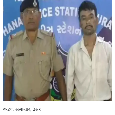
અટલ સમાચાર, ડેસ્ક