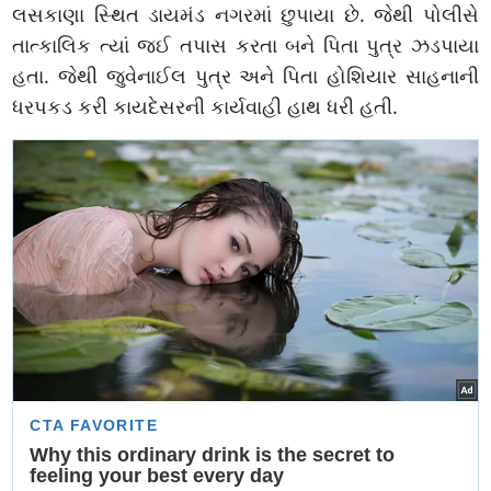
લસકાણા સ્થિત ડાયમંડ નગરમાં છુપાયા છે. જેથી પોલીસે
તાત્કાલિક ત્યાં જઈ તપાસ કરતા બને પિતા પુત્ર ઝડપાયા
હતા. જેથી જુવેનાઈલ પુત્ર અને પિતા હોશિયાર સાહનાની
ધરપકડ કરી કાયદેસરની કાર્યવાહી હાથ ધરી હતી.