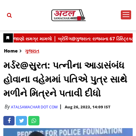
Home
ગુજરાત
મર્ડર@સુરત: પત્નીના આડાસંબંધ
હોવાના વહેમમાં પતિએ પુત્ર સાથે
મળીને મિત્રને પતાવી દીધો
By
Aug 26, 2023, 14:09 IST
ATALSAMACHAR DOT COM