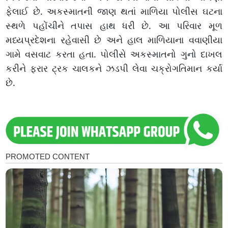
ફેલાઈ છે. અકસ્માતની જાણ થતાં માળિયા પોલીસ ઘટના
સ્થળે પહોંચીને તપાસ હાથ ધરી છે. આ પરિવાર મૂળ
મધ્યપ્રદેશના રહેવાસી છે અને હાલ માળિયાના વવાણીયા
ગામે વસવાટ કરતા હતા. પોલીસે અકસ્માતનો ગુનો દાખલ
કરીને ફરાર ટ્રક ચાલકને ઝડપી લેવા ચક્રોગતિમાન કર્યા
છે.