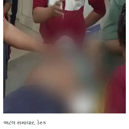
અટલ સમાચાર, ડેસ્ક