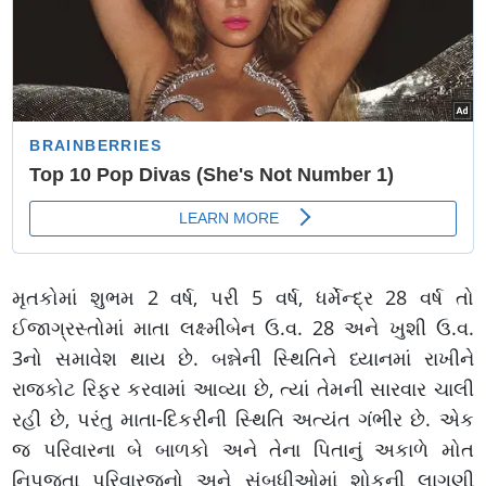
મૃતકોમાં શુભમ 2 વર્ષ, પરી 5 વર્ષ, ધર્મેન્દ્ર 28 વર્ષ તો
ઈજાગ્રસ્તોમાં માતા લક્ષ્મીબેન ઉ.વ. 28 અને ખુશી ઉ.વ.
3નો સમાવેશ થાય છે. બન્નેની સ્થિતિને ધ્યાનમાં રાખીને
રાજકોટ રિફર કરવામાં આવ્યા છે, ત્યાં તેમની સારવાર ચાલી
રહી છે, પરંતુ માતા-દિકરીની સ્થિતિ અત્યંત ગંભીર છે. એક
જ પરિવારના બે બાળકો અને તેના પિતાનું અકાળે મોત
નિપજતા પરિવારજનો અને સંબધીઓમાં શોકની લાગણી