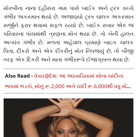
મોરબીના નાના દહીસરા ગામ પાસે બાઈક અને ટ્રક વચ્ચે
ગંભીર અકસ્માત થયો છે. અજાણ્યો ટ્રક ચાલક અકસ્માત
સર્જીને ફરાર થવામાં સફળ રહ્યો છે. બાઈક સવાર એક જ
પરિવારના પાંચમાંથી ત્રણના મોત થયા છે. તો બેની હાલત
અત્યંત ગંભીર છે. મળતા અહેવાલ પ્રમાણે બાઇક ચાલક
પિતા, દીકરો અને એક દીકરીનું મોત નિપજ્યું છે, તો બીજી
તરફ એક દિકરી અને માતા ગંભીરરૂપે ઈજાગ્રસ્ત થયા છે.
Also Read -
વેપાર@દેશ: આ અઠવાડિયામાં સોના-ચાંદીના
ભાવમાં ભડકો, સોનું રૂ.2,000 અને ચાંદી રૂ.6,000થી વધુ મોંઘી
થઈ