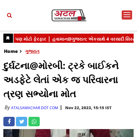
Home
ગુજરાત
દુર્ઘટના@મોરબી: ટ્રકે બાઈકને
અડફેટે લેતાં એક જ પરિવારના
ત્રણ સભ્યોના મોત
By
Nov 22, 2023, 15:15 IST
ATALSAMACHAR DOT COM