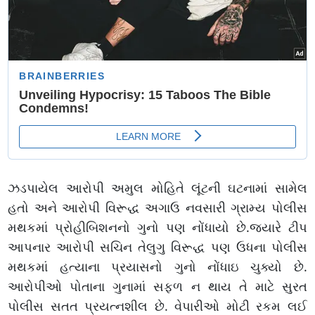
ઝડપાયેલ આરોપી અમુલ મોહિતે લૂંટની ઘટનામાં સામેલ
હતો અને આરોપી વિરૂદ્ધ અગાઉ નવસારી ગ્રામ્ય પોલીસ
મથકમાં પ્રોહીબિશનનો ગુનો પણ નોંધાયો છે.જ્યારે ટીપ
આપનાર આરોપી સચિન તેલુગુ વિરૂદ્ધ પણ ઉધના પોલીસ
મથકમાં હત્યાના પ્રયાસનો ગુનો નોંધાઇ ચુક્યો છે.
આરોપીઓ પોતાના ગુનામાં સફળ ન થાય તે માટે સુરત
પોલીસ સતત પ્રયત્નશીલ છે. વેપારીઓ મોટી રકમ લઈ