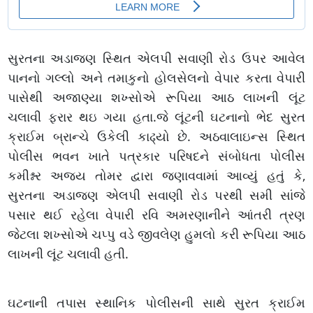
સુરતના અડાજણ સ્થિત એલપી સવાણી રોડ ઉપર આવેલ
પાનનો ગલ્લો અને તમાકુનો હોલસેલનો વેપાર કરતા વેપારી
પાસેથી અજાણ્યા શખ્સોએ રૂપિયા આઠ લાખની લૂંટ
ચલાવી ફરાર થઇ ગયા હતા.જે લૂંટની ઘટનાનો ભેદ સુરત
ક્રાઈમ બ્રાન્ચે ઉકેલી કાઢ્યો છે. અઠવાલાઇન્સ સ્થિત
પોલીસ ભવન ખાતે પત્રકાર પરિષદને સંબોધતા પોલીસ
કમીશ્નર અજય તોમર દ્વારા જણાવવામાં આવ્યું હતું કે,
સુરતના અડાજણ એલપી સવાણી રોડ પરથી સમી સાંજે
પસાર થઈ રહેલા વેપારી રવિ અમરણાનીને આંતરી ત્રણ
જેટલા શખ્સોએ ચપ્પુ વડે જીવલેણ હુમલો કરી રૂપિયા આઠ
લાખની લૂંટ ચલાવી હતી.
ઘટનાની તપાસ સ્થાનિક પોલીસની સાથે સુરત ક્રાઈમ