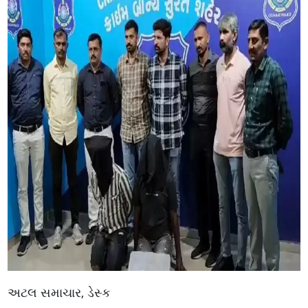
અટલ સમાચાર, ડેસ્ક