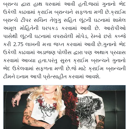
બ્રાન્ચ દ્વારા હાથ ધરવામાં આવી હતી.જ્યાં ગુનાનો ભેદ
ઉકેલી કાઢવામાં ક્રાઈમ બ્રાન્ચને સફળતા મળી છે.ક્રાઈમ
બ્રાન્ચે ટીપર સચિન તેલુગુ સહિત લૂંટની ઘટનામાં શામેલ
અમૂલ મોહિતેની ધરપકડ કરવામાં આવી છે. આરોપીઓ
પાસેથી લૂંટની ઘટનામાં વપરાયેલી મોપેડ, રેમ્બો છરો કબ્જે
કરી 2.75 લાખની મત્તા જપ્ત કરવામાં આવી છે.ગુનાનો ભેદ
ઉકેલી કાઢવામાં અડાજણ પોલીસ દ્વારા પણ અથાગ પ્રયાસ
કરવામાં આવ્યા હતા.પરંતુ સુરત ક્રાઈમ બ્રાન્ચને ગુનાનો
ભેદ ઉકેલવામાં સફળતા મળી છે.જે માટે ક્રાઈમ બ્રાન્ચની
ટીમને ઇનામ આપી પ્રોત્સાહીત કરવામાં આવશે.