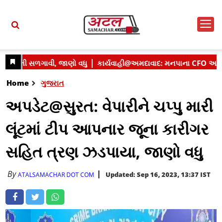
Home
ગુજરાત
અપડેટ@સુરત: વેપારીને ચપ્પુ મારી
લૂંટમાં ટીપ આપનાર જૂના કારીગર
સહિત ત્રણ ઝડપાયા, જાણો વધુ
By
Updated: Sep 16, 2023, 13:37 IST
ATALSAMACHAR DOT COM