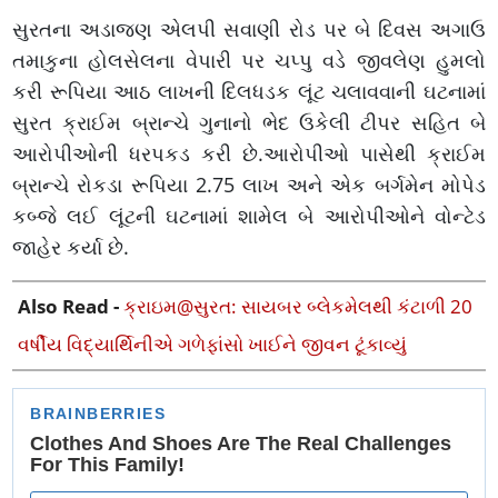
સુરતના અડાજણ એલપી સવાણી રોડ પર બે દિવસ અગાઉ
તમાકુના હોલસેલના વેપારી પર ચપ્પુ વડે જીવલેણ હુમલો
કરી રૂપિયા આઠ લાખની દિલધડક લૂંટ ચલાવવાની ઘટનામાં
સુરત ક્રાઈમ બ્રાન્ચે ગુનાનો ભેદ ઉકેલી ટીપર સહિત બે
આરોપીઓની ધરપકડ કરી છે.આરોપીઓ પાસેથી ક્રાઈમ
બ્રાન્ચે રોકડા રૂપિયા 2.75 લાખ અને એક બર્ગમેન મોપેડ
કબ્જે લઈ લૂંટની ઘટનામાં શામેલ બે આરોપીઓને વોન્ટેડ
જાહેર કર્યા છે.
Also Read -
ક્રાઇમ@સુરત: સાયબર બ્લેકમેલથી કંટાળી 20
વર્ષીય વિદ્યાર્થિનીએ ગળેફાંસો ખાઈને જીવન ટૂંકાવ્યું