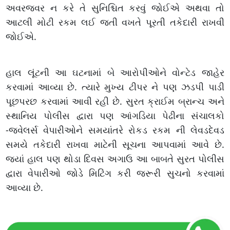
અવરજવર ન કરે તે સુનિશ્ચિત કરવું જોઈએ અથવા તો
આટલી મોટી રકમ લઈ જતી વખતે પૂરતી તકેદારી રાખવી
જોઈએ.
હાલ લૂંટની આ ઘટનામાં બે આરોપીઓને વોન્ટેડ જાહેર
કરવામાં આવ્યા છે. ત્યારે મુખ્ય ટીપર ને પણ ઝડપી પાડી
પૂછપરછ કરવામાં આવી રહી છે. સુરત ક્રાઈમ બ્રાન્ચ અને
સ્થાનિય પોલીસ દ્વારા પણ આંગડિયા પેઢીના સંચાલકો
-જ્વેલર્સ વેપારીઓને સમયાંતરે રોકડ રકમ ની લેવડદેવડ
સમયે તકેદારી રાખવા માટેની સૂચના આપવામાં આવે છે.
જ્યાં હાલ પણ થોડા દિવસ અગાઉ આ બાબતે સુરત પોલીસ
દ્વારા વેપારીઓ જોડે મિટિંગ કરી જરૂરી સુચનો કરવામાં
આવ્યા છે.