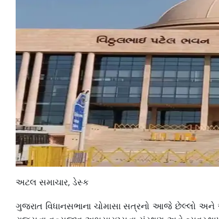
અટલ સમાચાર, ડેસ્ક
ગુજરાત વિધાનસભાના ચોમાસા સત્રનો આજે છેલ્લો અને અ