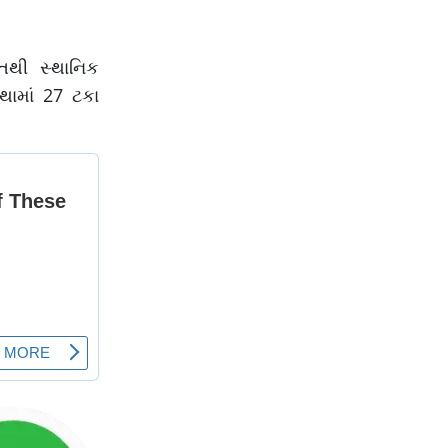
તથી સ્થાનિક
થામાં 27 ટકા