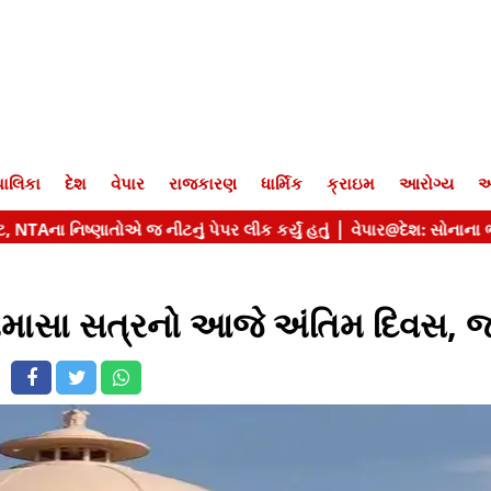
ાલિકા
દેશ
વેપાર
રાજકારણ
ધાર્મિક
ક્રાઇમ
આરોગ્ય
આ
ોમાસા સત્રનો આજે અંતિમ દિવસ, જ