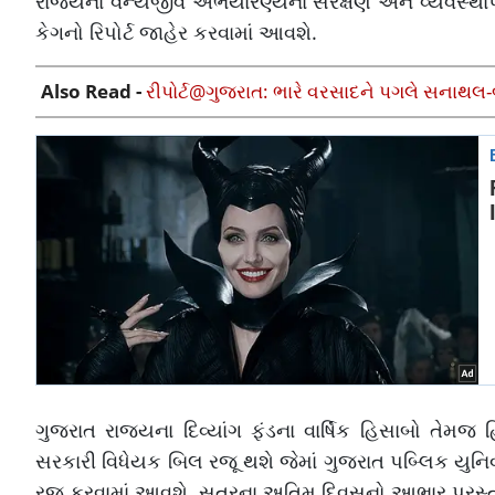
રાજ્યના વન્યજીવ અભયારણ્યના સંરક્ષણ અને વ્યવસ્થાપ
કેગનો રિપોર્ટ જાહેર કરવામાં આવશે.
Also Read -
રીપોર્ટ@ગુજરાત: ભારે વરસાદને પગલે સનાથલ-બ
ગુજરાત રાજ્યના દિવ્યાંગ ફંડના વાર્ષિક હિસાબો તેમજ 
સરકારી વિધેયક બિલ રજૂ થશે જેમાં ગુજરાત પબ્લિક યુનિવ
રજૂ કરવામાં આવશે. સત્રના અતિમ દિવસનો આભાર પ્રસ્ત