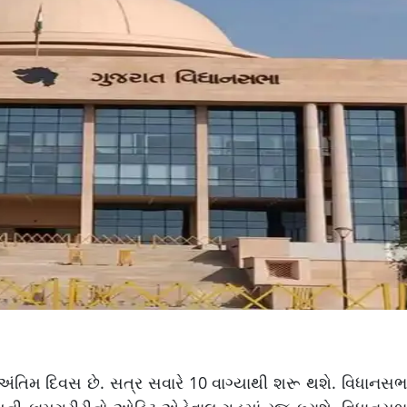
ંતિમ દિવસ છે. સત્ર સવારે 10 વાગ્યાથી શરૂ થશે. વિધાનસભ