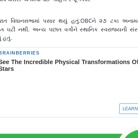
ુજરાત વિધાનસભામાં પસાર થયું હતું.OBCને ૨૭ ટકા અનામ
ક ઘટી નથી. અન્ય પછાત વર્ગોને સ્થાનિક સ્વરાજ્યની સંસ્
હતું.