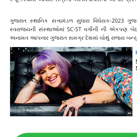
ગુજરાત સ્થાનિક સત્તામંડળ સુધારા વિધેયક-2023 ગ
સ્વરાજ્યની સંસ્થાઓમાં SC-ST વર્ગોની ની એકપણ બેઠ
અનામત આપનાર ગુજરાત સમગ્ર દેશમાં ચોથું રાજ્ય બન્યું 