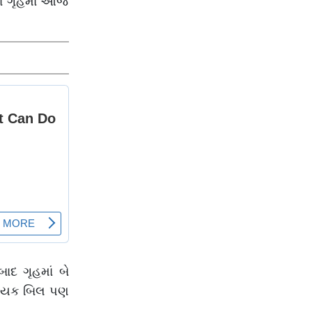
ા ગૃહમાં આજે
સંભાવના
ાદ ગૃહમાં બે
દ્યેયક બિલ પણ