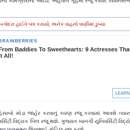
ની કામગ્રીરીનો ઓડિટ એહેવાલ ગૃહમાં રજૂ કરાશે. વિધાનસભ
ગોદરા હાઈવે બંધ કરાયો, અનેક વાહનો પાણીમાં ડુબ્યા
હિસાબો મોડા જાહેર કરવાનું કારણ રજૂ કરવામાં આવશે ત્યારબ
ર્સિટી વિદ્યક બિલ રજૂ થશે. ગુજરાત ખાનગી યુનિવર્સિટી વિ
ાવ ધારાસભ્ય શિવાભાઈ ગોહિલ રજૂ કરશે.