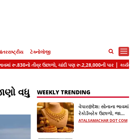
ંતરરાષ્ટ્રીય
ટેક્નોલોજી
ાણો વધુ
WEEKLY TRENDING
વેપાર@દેશ: સોનાના ભાવમાં
રેકોર્ડબ્રેક ઉછાળો, જાણો
22 અને 24 કેરેટના તાજા
ATALSAMACHAR DOT COM
ભાવ