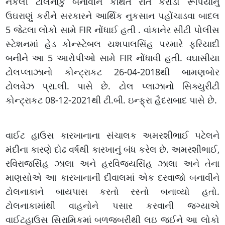
નકલી ટોલનાકું બનાવીને કથિત રીતે કરોડો રૂપિયાનું
ઉઘરાણું કરીને સરકારને આર્થિક નુકસાન પહોંચાડવા બાદલ
5 જેટલા લોકો સામે FIR નોંધાઈ હતી . વાંકાનેર સીટી પોલીસ
સ્ટેશનમાં હેડ કોન્સ્ટેબલ યશપાલસિંહ પરમારે ફરિયાદી
બનીને આ 5 આરોપીઓ સામે FIR નોંધાવી હતી. વઘાસીયા
ટોલપ્લાઝાનો કોન્ટ્રાકટ 26-04-2018થી બામણબોર
ટોલવેઝ પ્રા.લી. પાસે છે. ટોલ પ્લાઝાનો સિક્યુરીટી
કોન્ટ્રાકટ 08-12-2021થી ટી.બી. ઇન્ફ્રા હૈદરાબાદ પાસે છે.
વાઈટ હાઉસ કારખાનાના સંચાલક અમરશીભાઈ પટેલને
મંદીના કારણે દોઢ વર્ષથી કારખાનું બંધ કરેલ છે. અમરશીભાઈ,
રવિરાજસિંહ ઝાલા અને હરવિજયસિંહ ઝાલા અને તેના
માણસોએ આ કારખાનાની દીવાલમાં એક દરવાજો બનાવીને
ટોલનાકાને બાયપાસ કરતો રસ્તો બનાવ્યો હતો.
ટોલનાકામાંથી વાહનોને પસાર કરવાની જગ્યાએ
વાઈટહાઉસ સિરામિકમાં બળજબરીથી લઇ જઈને આ લોકો