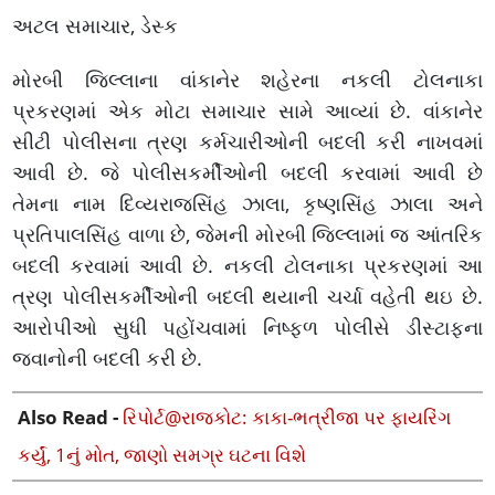
અટલ સમાચાર, ડેસ્ક
મોરબી જિલ્લાના વાંકાનેર શહેરના નકલી ટોલનાકા
પ્રકરણમાં એક મોટા સમાચાર સામે આવ્યાં છે. વાંકાનેર
સીટી પોલીસના ત્રણ કર્મચારીઓની બદલી કરી નાખવમાં
આવી છે. જે પોલીસકર્મીઓની બદલી કરવામાં આવી છે
તેમના નામ દિવ્યરાજસિંહ ઝાલા, કૃષ્ણસિંહ ઝાલા અને
પ્રતિપાલસિંહ વાળા છે, જેમની મોરબી જિલ્લામાં જ આંતરિક
બદલી કરવામાં આવી છે. નકલી ટોલનાકા પ્રકરણમાં આ
ત્રણ પોલીસકર્મીઓની બદલી થયાની ચર્ચા વહેતી થઇ છે.
આરોપીઓ સુધી પહોંચવામાં નિષ્ફળ પોલીસે ડીસ્ટાફના
જવાનોની બદલી કરી છે.
Also Read -
રિપોર્ટ@રાજકોટ: કાકા-ભત્રીજા પર ફાયરિંગ
કર્યું, 1નું મોત, જાણો સમગ્ર ઘટના વિશે