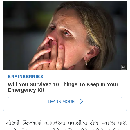
મોરબી જિલ્લામાં વાંકાનેરમાં વઘાસીયા ટોલ પ્લાઝા પાસે