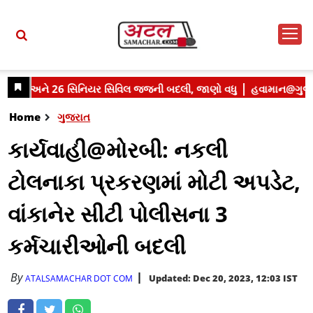
Home
ગુજરાત
કાર્યવાહી@મોરબી: નકલી
ટોલનાકા પ્રકરણમાં મોટી અપડેટ,
વાંકાનેર સીટી પોલીસના 3
કર્મચારીઓની બદલી
By
Updated: Dec 20, 2023, 12:03 IST
ATALSAMACHAR DOT COM