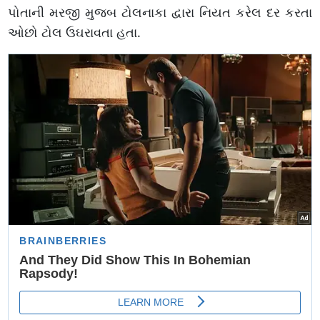
પોતાની મરજી મુજબ ટોલનાકા દ્વારા નિયત કરેલ દર કરતા
ઓછો ટોલ ઉઘરાવતા હતા.