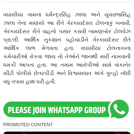
વઘાસીયા ગામના ધર્મેન્દ્રસિંહ ઝાલા અને યુવરાજસિંહ
ઝાલા તેના માણસો આ રીતે ગેરકાયદેસર ટોલનાકું બનાવી,
ગેરકાયદેસર રીતે વાહનો પસાર કરાવી બામણબોર ટોલવેઝ
પ્રા.લી. આર્થિક નુકશાન પહોચાડીને ગેરકાયદેસર રીતે
આર્થિક લાભ મેળવતા હતા. વઘાસીયા ટોલનાકાના
કર્મચારીઓ રોકવા જાય તો તેઓને જાનથી મારી નાખવાની
ધમકી આપતા હતા. આ તમામ આરોપીઓ સામે વાંકાનેર
સીટી પોલીસે છેતરપીંડી અને વિશ્વાસધાત અંગે ગુન્હો નોંધી
વધુ તપાસ હાથ ધરી હતી.