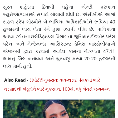
સુરત શહેરમાં દિવાળી પહેલાં એન્ટી કરપ્શન
બ્યુરોએ(ACB)એ સપાટો બોલાવી દીધી છે. એસીબીએ આજે
સફળ ટ્રેપ ગોઠવીને બે લાંચિયા અધિકારીઓને રૂપિયા 40
હજારની લાંચ લેતા રંગે હાથ ઝડપી લીધા છે. પાલિકાના
અઠવા ઝોનના ઇલેક્ટ્રિકલ વિભાગના જુનિયર ઈજનેર પરેશ
પટેલ અને મેન્ટેનન્સ આસિસ્ટન્ટ ડેનિસ બારડોલીયાએ
એજન્સી દ્વારા કરવામાં આવેલ કામના નીકળતા 47.11
લાખનું બિલ બનાવવા અને ચુકવણું કરવા 20-20 હજારની
લાંચ માંગી હતી.
Also Read -
રીપોર્ટ@ગુજરાત: વાવ-થરાદ પંથકમાં ભારે
વરસાદથી ખેડૂતોને ભારે નુકસાન, 100થી વધુ ખેતરો જળમગ્ન