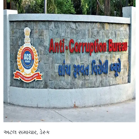
અટલ સમાચાર, ડેસ્ક