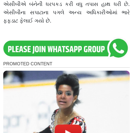
એસીબીએ બંનેની ધરપકડ કરી વધુ તપાસ હાથ ધરી છે.
એસીબીના સપાટાના પગલે અન્ય અધિકારીઓમાં ભારે
ફફડાટ ફેલાઈ ગયો છે.