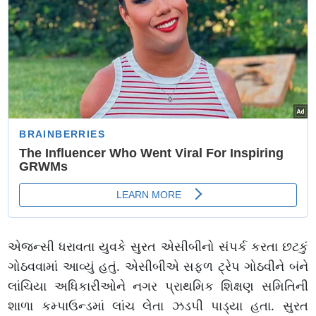
એજન્સી ધરાવતા યુવકે સુરત એસીબીનો સંપર્ક કરતા છટકું
ગોઠવવામાં આવ્યું હતું. એસીબીએ સફળ ટ્રેપ ગોઠવીને બંને
લાંચિયા અધિકારીઓને નગર પ્રાથમિક શિક્ષણ સમિતિની
શાળા કમ્પાઉન્ડમાં લાંચ લેતા ઝડપી પાડ્યા હતા. સુરત