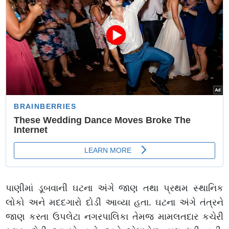
પાણીમાં ડૂબવાની ઘટના અંગે જાણ તથા પ્રથમ સ્થાનિક
લોકો અને મદદગારો દોડી આવ્યા હતા. ઘટના અંગે તંત્રને
જાણ કરતા ઉપલેટા નગરપાલિકા તેમજ મામલતદાર કચેરી