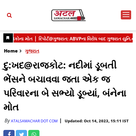
Home
ગુજરાત
દુ:ખદ@રાજકોટ: નદીમાં ડૂબતી
ભેંસને બચાવવા જતા એક જ
પરિવારના બે સભ્યો ડૂબ્યાં, બંનેના
મોત
By
Updated: Oct 14, 2023, 15:11 IST
ATALSAMACHAR DOT COM