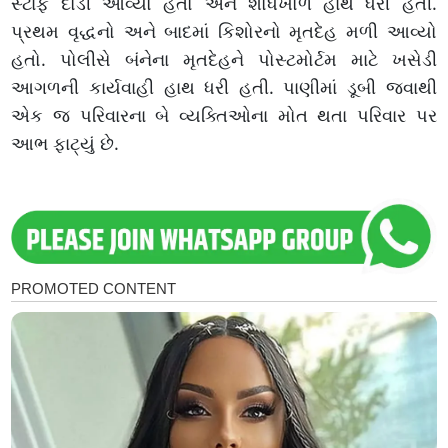
સ્ટાફ દોડી આવ્યો હતો અને શોધખોળ હાથ ધરી હતી.
પ્રથમ વૃદ્ધનો અને બાદમાં કિશોરનો મૃતદેહ મળી આવ્યો
હતો. પોલીસે બંનેના મૃતદેહને પોસ્ટમોર્ટમ માટે ખસેડી
આગળની કાર્યવાહી હાથ ધરી હતી. પાણીમાં ડૂબી જવાથી
એક જ પરિવારના બે વ્યક્તિઓના મોત થતા પરિવાર પર
આભ ફાટ્યું છે.