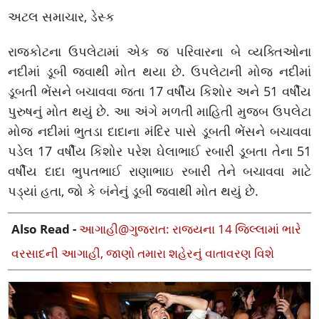
અટલ સમાચાર, ડેસ્ક
રાજકોટના ઉપલેટામાં એક જ પરિવારના બે વ્યક્તિઓના
નદીમાં ડૂબી જવાથી મોત થયા છે. ઉપલેટાની મોજ નદીમાં
ડૂબતી ભેંસને બચાવવા જતા 17 વર્ષીય કિશોર અને 51 વર્ષીય
પુરુષનું મોત થયું છે. આ અંગે મળતી માહિતી મુજબ ઉપલેટા
મોજ નદીમાં ભુતડા દાદાના મંદિર પાસે ડૂબતી ભેંસને બચાવવા
પડેલ 17 વર્ષીય કિશોર પરેશ ઘેલાભાઈ રબારી ડૂબતા તેના 51
વર્ષીય દાદા ભુપતભાઈ રાણાભાઇ રબારી તેને બચાવવા માટે
પડ્યાં હતા, જો કે બંનેનું ડૂબી જવાથી મોત થયું છે.
Also Read -
આગાહી@ગુજરાત: રાજ્યના 14 જિલ્લામાં ભારે
વરસાદની આગાહી, જાણો તમારા શહેરનું વાતાવરણ વિશે