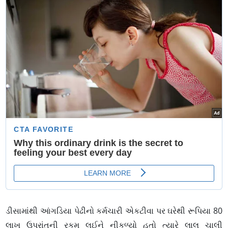
ડીસામાંથી આંગડિયા પેઢીનો કર્મચારી એકટીવા પર ઘરેથી રૂપિયા 80
લાખ ઉપરાંતની રકમ લઈને નીકળ્યો હતો ત્યારે લાલ ચાલી