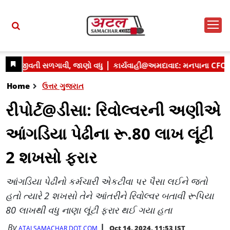
Home
ઉત્તર ગુજરાત
રીપોર્ટ@ડીસા: રિવોલ્વરની અણીએ
આંગડિયા પેઢીના રૂ.80 લાખ લૂંટી
2 શખસો ફરાર
આંગડિયા પેઢીનો કર્મચારી એકટીવા પર પૈસા લઈને જતો
હતો ત્યારે 2 શખસો તેને આંતરીને રિવોલ્વર બતાવી રૂપિયા
80 લાખથી વધુ નાણા લૂંટી ફરાર થઈ ગયા હતા
By
Oct 14, 2024, 11:53 IST
ATALSAMACHAR DOT COM