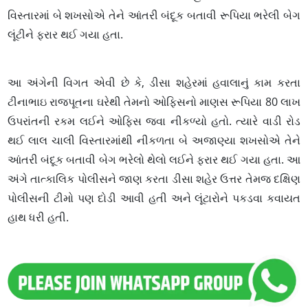
વિસ્તારમાં બે શખસોએ તેને આંતરી બંદૂક બતાવી રૂપિયા ભરેલી બેગ
લૂંટીને ફરાર થઈ ગયા હતા.
આ અંગેની વિગત એવી છે કે, ડીસા શહેરમાં હવાલાનું કામ કરતા
ટીનાભાઇ રાજપૂતના ઘરેથી તેમનો ઓફિસનો માણસ રૂપિયા 80 લાખ
ઉપરાંતની રકમ લઈને ઓફિસ જવા નીકળ્યો હતો. ત્યારે વાડી રોડ
થઈ લાલ ચાલી વિસ્તારમાંથી નીકળતા બે અજાણ્યા શખસોએ તેને
આંતરી બંદૂક બતાવી બેગ ભરેલો થેલો લઈને ફરાર થઈ ગયા હતા. આ
અંગે તાત્કાલિક પોલીસને જાણ કરતા ડીસા શહેર ઉત્તર તેમજ દક્ષિણ
પોલીસની ટીમો પણ દોડી આવી હતી અને લૂંટારોને પકડવા કવાયત
હાથ ધરી હતી.