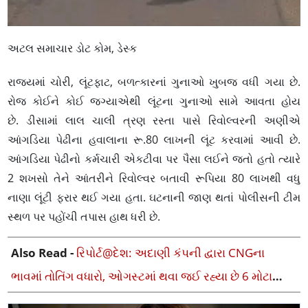
અટલ સમાચાર ડોટ કોમ, ડેસ્ક
રાજ્યમાં ચોરી, લૂંટફાટ, બળત્કારનાં ગુનાઓ ખુબજ વધી ગયા છે.
રોજ કોઈને કોઈ જગ્યાએથી લૂંટના ગુનાઓ સામે આવતા હોય
છે. ડીસામાં લાલ ચાલી ત્રણ રસ્તા પાસે રિવોલ્વરની અણીએ
આંગડિયા પેઢીના હવાલાના રૂ.80 લાખની લૂંટ કરવામાં આવી છે.
આંગડિયા પેઢીનો કર્મચારી એકટીવા પર પૈસા લઈને જતો હતો ત્યારે
2 શખસો તેને આંતરીને રિવોલ્વર બતાવી રૂપિયા 80 લાખથી વધુ
નાણા લૂંટી ફરાર થઈ ગયા હતા. ઘટનાની જાણ થતાં પોલીસની ટીમ
સ્થળ પર પહોંચી તપાસ હાથ ધરી છે.
Also Read -
રિપોર્ટ@દેશ: અદાણી કંપની દ્વારા CNGના
ભાવમાં તોતિંગ વધારો, ઓગસ્ટમાં થવા જઈ રહ્યા છે 6 મોટા
ફેરફારો