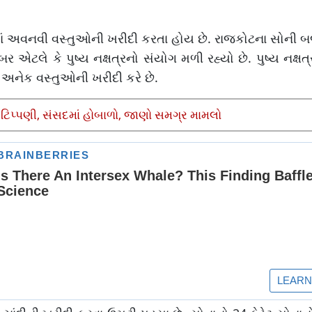
માં અવનવી વસ્તુઓની ખરીદી કરતા હોય છે. રાજકોટના સોની બજ
એટલે કે પુષ્ય નક્ષત્રનો સંયોગ મળી રહ્યો છે. પુષ્ય નક્ષત
ત અનેક વસ્તુઓની ખરીદી કરે છે.
 ટિપ્પણી, સંસદમાં હોબાળો, જાણો સમગ્ર મામલો