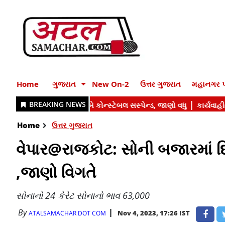
Home
ગુજરાત
New On-2
ઉત્તર ગુજરાત
મહાનગર પ
Home
ઉત્તર ગુજરાત
વેપાર@રાજકોટ: સોની બજારમાં દિ
,જાણો વિગતે
સોનાનો 24 કેરેટ સોનાનો ભાવ 63,000
By
Nov 4, 2023, 17:26 IST
ATALSAMACHAR DOT COM