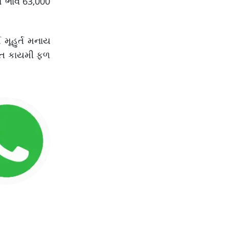
નો ભાવ 63,000
 મૂહુર્ત મનાય
ક્તિ કાયમી ફળ