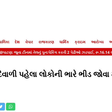
ાલિકા
દેશ
વેપાર
રાજકારણ
ધાર્મિક
ક્રાઇમ
આરોગ્ય
આ
વાળી પહેલા લોકોની ભારે ભીડ જોવા