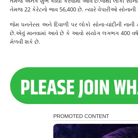
તેમજ અનેક શુભ કાર્યો કરવામાં આવે છે.જેથી લોકો સોના-
તેમજ 22 કેરેટનો ભાવ 56,400 છે. ત્યારે વેપારીઓ સોનાની
જેમ ધનતેરસ અને દિવાળી પર લોકો સોના-ચાંદીની નાની મોટ
છે.એવું માનવામાં આવે છે કે આવો સંયોગ લગભગ 400 વર્ષ 
મેળવી શકે છે.