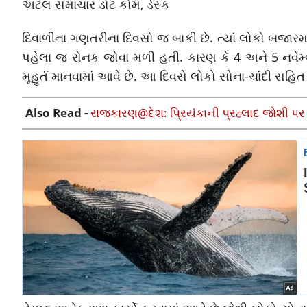
અટલ સમાચાર ડોટ કોમ, ડેસ્ક
દિવાળીના ગણતરીના દિવસો જ બાકી છે. ત્યાં લોકો બજાર
પહેલા જ રોનક જોવા મળી હતી. કારણ કે 4 અને 5 નવેમ્બર 
મૂહુર્ત માનવામાં આવે છે. આ દિવસે લોકો સોના-ચાંદી સહિ
Also Read -
રાજકારણ@દેશ: પ્રિયંકાની પ્રહ્લાદ જોશી પર