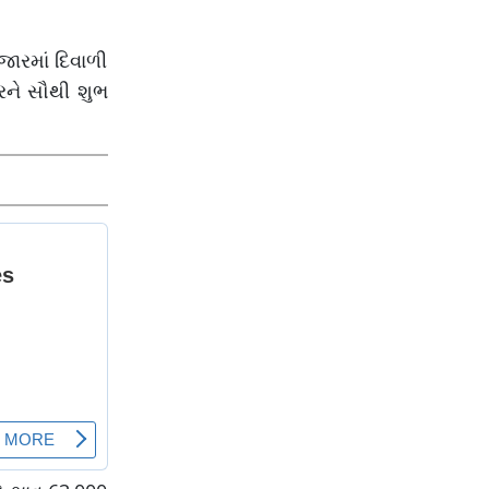
ારમાં દિવાળી
્રને સૌથી શુભ