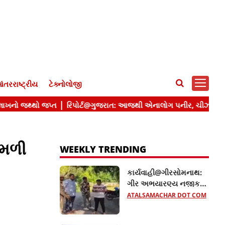
ંતરરાષ્ટ્રીય
ટેક્નોલોજી
 મળી
WEEKLY TRENDING
કાર્યવાહી@ગીરસોમનાથ:
ગીર અભયારણ્ય નજીક
તંત્રનો સપાટો, નિયમભંગ
ATALSAMACHAR DOT COM
બદલ 20 રિસોર્ટ સીલ