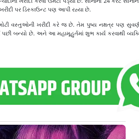
ચાંદીની ખરીદી કરવા ઉમટી પડ્યા છે. સોનાનો 24 કેરેટ સોના
 ખરીદી પર ડિસ્કાઉન્ટ પણ આપી રહ્યા છે.
ી વસ્તુઓની ખરીદી કરે જ છે. તેમ પુષ્ય નક્ષત્ર પણ સુવર્ણ
પછી બન્યો છે. અને આ મહામૂહુર્તમાં શુભ કાર્ય કરવાથી વ્ય