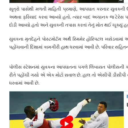
સૂત્રો પાસેથી મળતી માહિતી પ્રમાણે, આપઘાત કરનાર યુવકની 
અથવા ફરિયાદ કરવા આવ્યો હતો. ત્યાર બાદ અચાનક જ ટેરેસ પર 
દોડી આવ્યો હતો અને યુવકની તપાસ કરતાં તેનું મોત થઈ ચૂક્યું હતુ
યુવકના મૃતદેહને પોસ્ટમોર્ટમ અર્થે સ્મિમેર હોસ્પિટલ ખસેડવા
પહોંચવાની દિશામાં કામગીરી હાથ ધરવામાં આવી છે. પરિવાર સહિત
પોલીસ સ્ટેશનમાં યુવકના આપઘાતના પગલે લિંબાયત પોલીસની ક
રીતે પહોંચી ગયો એ એક મોટો સવાલ છે. હાલ તો એસીપી ડીસીપી
ધરવામાં આવી છે.