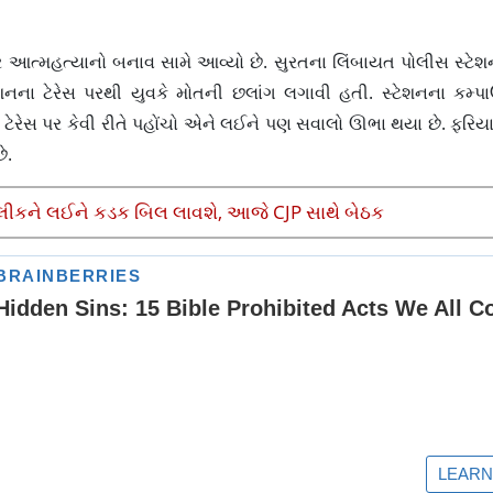
આત્મહત્યાનો બનાવ સામે આવ્યો છે. સુરતના લિંબાયત પોલીસ સ્ટેશન
શનના ટેરેસ પરથી યુવકે મોતની છલાંગ લગાવી હતી. સ્ટેશનના કમ્પાઉ
ક ટેરેસ પર કેવી રીતે પહોંચો એને લઈને પણ સવાલો ઊભા થયા છે. ફરિ
ે.
લીકને લઈને કડક બિલ લાવશે, આજે CJP સાથે બેઠક