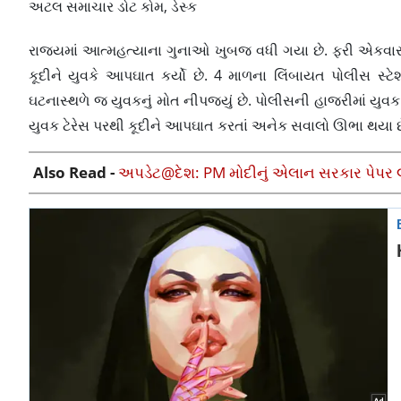
અટલ સમાચાર ડોટ કોમ, ડેસ્ક
રાજ્યમાં આત્મહત્યાના ગુનાઓ ખુબજ વધી ગયા છે. ફરી એકવાર 
કૂદીને યુવકે આપઘાત કર્યો છે. 4 માળના લિંબાયત પોલીસ સ્ટે
ઘટનાસ્થળે જ યુવકનું મોત નીપજ્યું છે. પોલીસની હાજરીમાં યુવ
યુવક ટેરેસ પરથી કૂદીને આપઘાત કરતાં અનેક સવાલો ઊભા થયા છ
Also Read -
અપડેટ@દેશ: PM મોદીનું એલાન સરકાર પેપર 