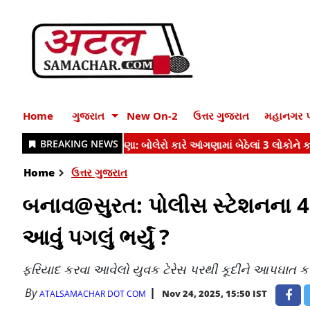
Home
ગુજરાત
New On-2
ઉત્તર ગુજરાત
મહાનગર પ
Home
ઉત્તર ગુજરાત
બનાવ@સુરત: પોલીસ સ્ટેશનના 4 મ
આવું પગલું ભર્યું ?
ફરિયાદ કરવા આવેલો યુવક ટેરેસ પરથી કૂદીને આપઘાત ક
By
Nov 24, 2025, 15:50 IST
ATALSAMACHAR DOT COM