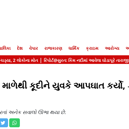
ાલિકા
દેશ
વેપાર
રાજકારણ
ધાર્મિક
ક્રાઇમ
આરોગ્ય
આ
ાળેથી કૂદીને યુવકે આપઘાત કર્યો, 
રતાં અનેક સવાલો ઊભા થયા છે.