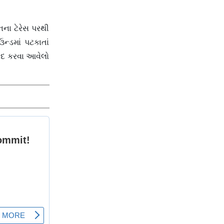
અમદાવાદમાં ઝાપટાં
વરસ્યાં
ના ટેરેસ પરથી
ન્ડમાં પટકાતાં
યાદ કરવા આવેલો