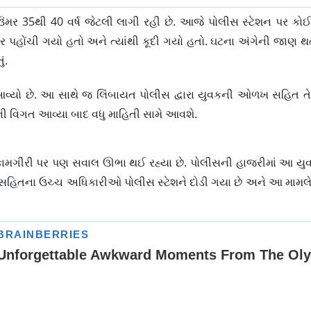
ઉંમર 35થી 40 વર્ષ જેટલી લાગી રહી છે. આજે પોલીસ સ્ટેશન પર ક
પહોંચી ગયો હતો અને ત્યાંથી કૂદી ગયો હતો. ઘટના અંગેની જાણ થત
ં.
માં આવ્યો છે. આ સાથે જ લિંબાયત પોલીસ દ્વારા યુવકની ઓળખ સહિત તે
ની વિગત આવ્યા બાદ વધુ માહિતી સામે આવશે.
ામગીરી પર પણ સવાલ ઊભા થઈ રહ્યા છે. પોલીસની હાજરીમાં આ યુવ
 સહિતના ઉચ્ચ અધિકારીઓ પોલીસ સ્ટેશને દોડી ગયા છે અને આ મામલે