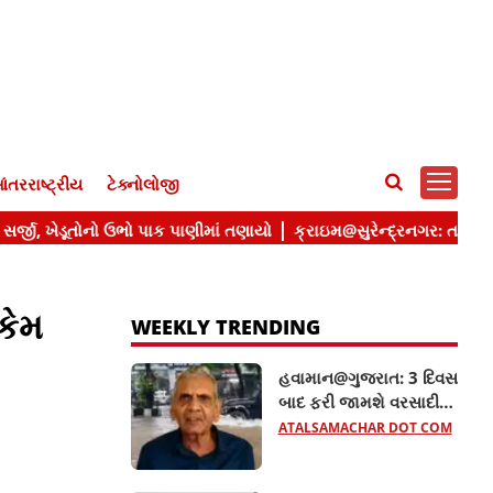
ંતરરાષ્ટ્રીય
ટેક્નોલોજી
કેમ
WEEKLY TRENDING
હવામાન@ગુજરાત: 3 દિવસ
બાદ ફરી જામશે વરસાદી
માહોલ, અંબાલાલ પટેલની
ATALSAMACHAR DOT COM
આગાહી