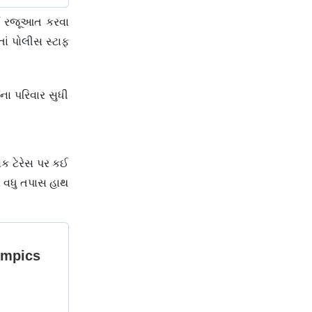
ોઈ રજૂઆત કરવા
ાં પોલીસ સ્ટાફ
ના પરિવાર સુધી
ક ટેરેસ પર કઈ
 વધુ તપાસ હાથ