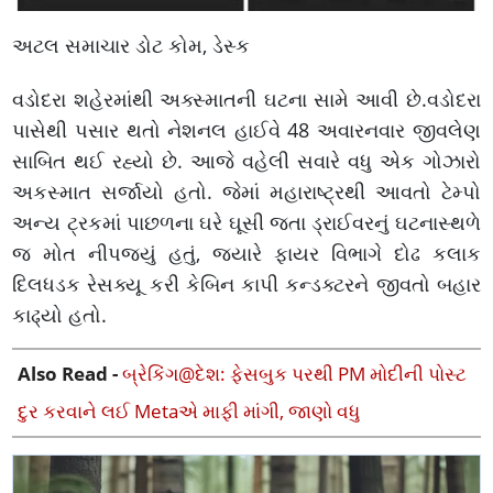
અટલ સમાચાર ડોટ કોમ, ડેસ્ક
વડોદરા શહેરમાંથી અક્સ્માતની ઘટના સામે આવી છે.વડોદરા
પાસેથી પસાર થતો નેશનલ હાઈવે 48 અવારનવાર જીવલેણ
સાબિત થઈ રહ્યો છે. આજે વહેલી સવારે વધુ એક ગોઝારો
અકસ્માત સર્જાયો હતો. જેમાં મહારાષ્ટ્રથી આવતો ટેમ્પો
અન્ય ટ્રકમાં પાછળના ઘરે ઘૂસી જતા ડ્રાઈવરનું ઘટનાસ્થળે
જ મોત નીપજ્યું હતું, જ્યારે ફાયર વિભાગે દોઢ કલાક
દિલધડક રેસક્યૂ કરી કેબિન કાપી કન્ડક્ટરને જીવતો બહાર
કાઢ્યો હતો.
Also Read -
બ્રેકિંગ@દેશ: ફેસબુક પરથી PM મોદીની પોસ્ટ
દુર કરવાને લઈ Metaએ માફી માંગી, જાણો વધુ