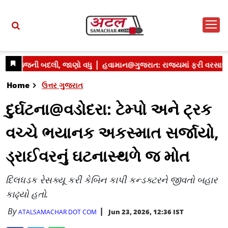
Home
ઉત્તર ગુજરાત
દુર્ઘટના@વડોદરા: ટેમ્પો અને ટ્રક
વચ્ચે ભયાનક અકસ્માત સર્જાયો,
ડ્રાઈવરનું ઘટનાસ્થળે જ મોત
દિલધડક રેસક્યૂ કરી કેબિન કાપી કન્ડક્ટરને જીવતો બહાર
કાઢ્યો હતો.
By
Jun 23, 2026, 12:36 IST
ATALSAMACHAR DOT COM