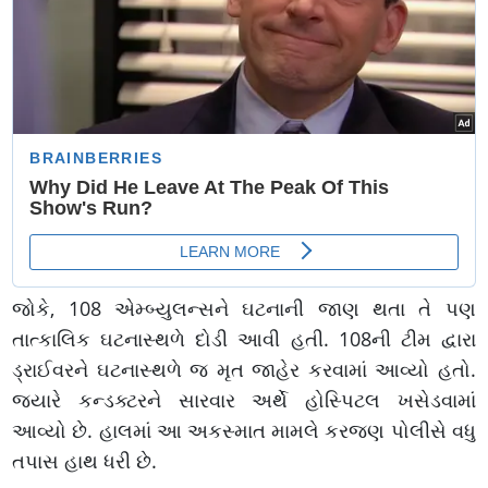
જોકે, 108 એમ્બ્યુલન્સને ઘટનાની જાણ થતા તે પણ
તાત્કાલિક ઘટનાસ્થળે દોડી આવી હતી. 108ની ટીમ દ્વારા
ડ્રાઈવરને ઘટનાસ્થળે જ મૃત જાહેર કરવામાં આવ્યો હતો.
જ્યારે કન્ડક્ટરને સારવાર અર્થે હોસ્પિટલ ખસેડવામાં
આવ્યો છે. હાલમાં આ અકસ્માત મામલે કરજણ પોલીસે વધુ
તપાસ હાથ ધરી છે.