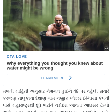
મળતી માહિતી અનુસાર નેશનલ હાઈવે 48 પર વહેલી સવારે
કરજણ તાલુકાના દેથાણ ગામ નજીક પ્લેઝર ઈન્ડિયા કંપની
પાસે મહારાષ્ટ્રથી દૂધ ભરીને વડોદરા આવતા આઇસર ટેમ્પો