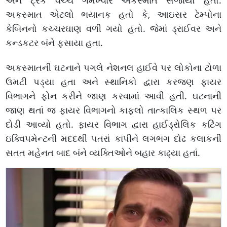
અને ટ્રક વચ્ચે ગમખ્વાર અકસ્માત સર્જાયો હતો.
અકસ્માત એટલો ભયાનક હતો કે, આઇસર ટેમ્પોના
કેબિનનો કચ્ચરઘાણ વળી ગયો હતો. જેમાં ડ્રાઈવર અને
કન્ડકટર બંને ફસાયા હતા.
અકસ્માતની ઘટનાને પગલે નેશનલ હાઈવે પર લોકોના ટોળા
ઉમટી પડ્યા હતા અને સ્થાનિકો દ્વારા કરજણ ફાયર
વિભાગને ફોન કરીને જાણ કરવામાં આવી હતી. ઘટનાની
જાણ થતાં જ ફાયર વિભાગનો કાફલો તાત્કાલિક સ્થળ પર
દોડી આવ્યો હતો. ફાયર વિભાગ દ્વારા હાઈડ્રોલિક કટિંગ
ઇક્વિપમેન્ટની મદદથી પતરાં કાપીને લગભગ દોઢ કલાકની
સતત મહેનત બાદ બંને વ્યક્તિઓને બહાર કાઢ્યા હતાં.