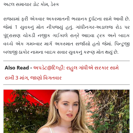
અટલ સમાચાર ડોટ કોમ, ડેસ્ક
રાજ્યમાં ફરી એકવાર અકસ્માતની ભયાનક દુર્ઘટના સામે આવી છે.
જેમાં 1 યુવકનું મોત નીપજયું હતું. ગાંધીનગર-અડાલજ રોડ પર
પુંદ્રાસણ ચોકડી નજીક ગઈકાલે રાત્રે આઇવા ટ્રક અને બાઇક
વચ્ચે એક ગમખ્વાર માર્ગ અકસ્માત સર્જાયો હતો જેમાં. પિન્ટુજી
બલાજી ઠાકોર નામના બાઇક સવાર યુવકનું કરૂણ મોત થયું છે.
Also Read -
અપડેટ@દિલ્હી: રાહુલ ગાંધીએ સરકાર સામે
રાખી 3 માંગ, જાણો વિગતવાર