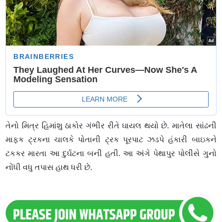
તેનો મિત્ર હિમાંશુ ઠાકોર ગંભીર રીતે ઘાયલ થયો છે. માતેલા સાંઢની
માફક ટ્રકના ચાલકે પોતાની ટ્રક પૂરપાટ ઝડપે હંકારી બાઇકને
ટકકર મારતા આ દુર્ઘટના બની હતી. આ અંગે પેથાપુર પોલીસે ગુનો
નોંધી વધુ તપાસ હાથ ધરી છે.