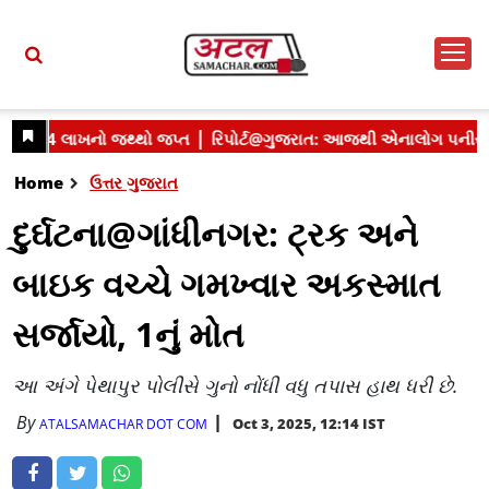
Home
ઉત્તર ગુજરાત
દુર્ઘટના@ગાંધીનગર: ટ્રક અને
બાઇક વચ્ચે ગમખ્વાર અકસ્માત
સર્જાયો, 1નું મોત
આ અંગે પેથાપુર પોલીસે ગુનો નોંધી વધુ તપાસ હાથ ધરી છે.
By
Oct 3, 2025, 12:14 IST
ATALSAMACHAR DOT COM