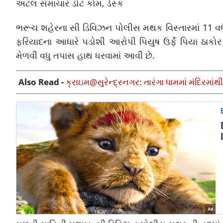
અટલ સમાચાર ડોટ કોમ, ડેસ્ક
ભરૂચ શહેરના સી ડિવિઝન પોલીસ મથક વિસ્તારમાં 11 વર્ષન
ફરિયાદના આધારે પડોશી આરોપી પિયુષ ઉર્ફે પિયા ઠાકોર
મેળવી વધુ તપાસ હાથ ધરવામાં આવી છે.
Also Read -
ક્રાઇમ@સુરેન્દ્રનગર: તારંગા ધામમાં મંદિરમા