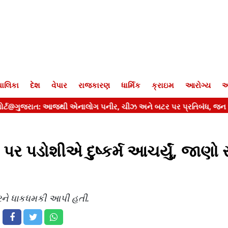
ાલિકા
દેશ
વેપાર
રાજકારણ
ધાર્મિક
ક્રાઇમ
આરોગ્ય
આ
પર પડોશીએ દુષ્કર્મ આચર્યું, જાણો
રને ધાકધમકી આપી હતી.