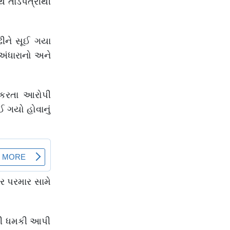
થે તાડપત્રીથી
ઢીને સૂઈ ગયા
અંધારાનો અને
ૂમ કરતા આરોપી
 ગયો હોવાનું
ોર પરમાર સામે
કરી ધમકી આપી