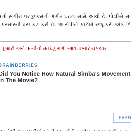
ી સગીરા પર દુષ્કર્મની ગંભીર ઘટના સામે આવી છે. પોલીસે સ
 પરમારની ધરપકડ કરી છે. આરોપીને કોર્ટમાં રજૂ કરી એક દિ
ંથી પૂજારી અને પત્નીનો મૃતદેહ મળી આવતા ભારે ચકચાર