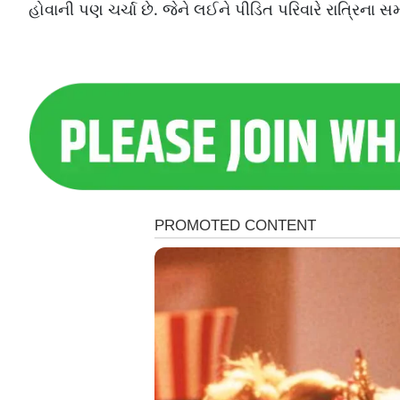
હોવાની પણ ચર્ચા છે. જેને લઈને પીડિત પરિવારે રાત્રિના સ