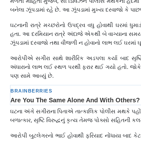
મળતી માહિતી મુજબ, સી ડિવિઝન પોલીસ મથકની હદમાં આવેલી
બનેલા ઝૂંપડામાં રહે છે. આ ઝૂંપડામાં મુખ્ય દરવાજો કે પા
ઘટનાની રાત્રે મચ્છરોનો ઉપદ્રવ વધુ હોવાથી ઘરમાં ધુ
હતા. આ દરમિયાન રાત્રે અંદાજે એકથી બે વાગ્યાના સમયગ
ઝૂંપડામાં દરવાજો તથા વીજળી ન હોવાનો લાભ લઈ ઘરમાં ઘ
આરોપીએ સગીરા સાથે શારીરિક અડપલા કર્યા બાદ સૃષ્ટિ વિ
અંધારાનો લાભ લઈ સ્થળ પરથી ફરાર થઈ ગયો હતો. જોકે, ન
પણ સામે આવ્યું છે.
ઘટના અંગે સગીરાના પિતાએ તાત્કાલિક પોલીસ મથકે પહોંચી
બળાત્કાર, સૃષ્ટિ વિરુદ્ધનું કૃત્ય તેમજ પોક્સો સહિતની ક
આરોપી બુટલેગરનો ભાઈ હોવાથી ફરિયાદ નોંધાયા બાદ ક