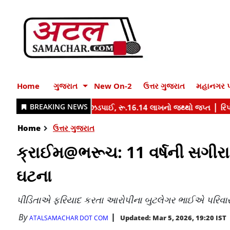
Home
ગુજરાત
New On-2
ઉત્તર ગુજરાત
મહાનગર પ
Home
ઉત્તર ગુજરાત
ક્રાઈમ@ભરૂચ: 11 વર્ષની સગીરા 
ઘટના
પીડિતાએ ફરિયાદ કરતા આરોપીના બુટલેગર ભાઈએ પરિવા
By
Updated: Mar 5, 2026, 19:20 IST
ATALSAMACHAR DOT COM