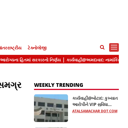
ંતરરાષ્ટ્રીય
ટેક્નોલોજી
 સમગ્ર
WEEKLY TRENDING
કાર્યવાહી@બોટાદ: કુખ્યાત
આરોપીને VIP સુવિધા
આપતા બે કોન્સ્ટેબલ
ATALSAMACHAR DOT COM
સસ્પેન્ડ, જાણો વધુ