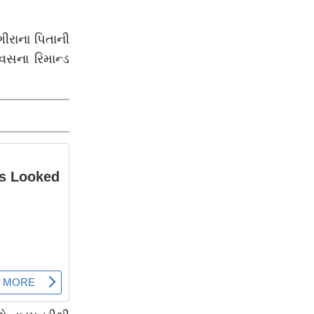
ગીરાના પિતાની
વસના રિમાન્ડ