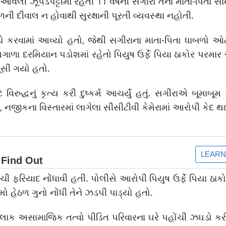
 ઝૂંપડપટ્ટીમાં રહેતી 11 વર્ષની સગીરા તેના માતા-પિતા સા
છળની દીવાલ ન હોવાથી સુરક્ષાની પૂરતી વ્યવસ્થા નહોતી.
માડો કરવામાં આવ્યો હતો, જેથી સગીરાના માતા-પિતા ધાબળો ઓ
ાળા દરમિયાન પડોશમાં રહેતો પિયુષ ઉર્ફે પિયા ઠાકોર પરમાર 
ૂસી ગયો હતો.
રુદ્ધનું કૃત્ય કરી દુષ્કર્મ આચર્યું હતું. સગીરાએ બૂમાબ
જીકના વિસ્તારમાં લાગેલા સીસીટીવી કેમેરામાં આરોપી કેદ થઈ
 ફરિયાદ નોંધાવી હતી. પોલીસે આરોપી પિયુષ ઉર્ફે પિયા ઠાક
લમો હેઠળ ગુનો નોંધી તેને ઝડપી પાડ્યો હતો.
ેટલાક અસામાજિક તત્વો પીડિત પરિવારના ઘરે પહોંચી ઝઘડો 