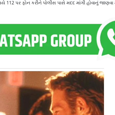
મયે 112 પર ફોન કરીને પોલીસ પાસે મદદ માંગી હોવાનું જાણવા મળ