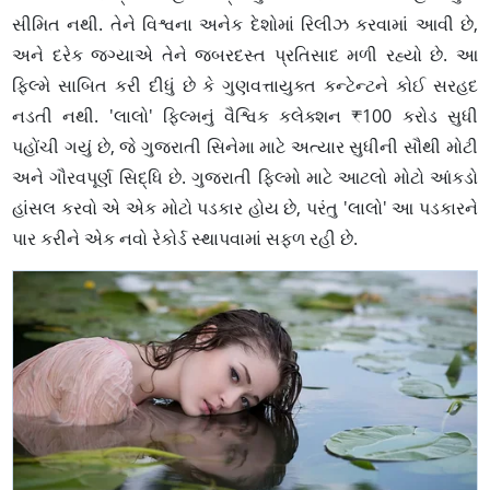
સીમિત નથી. તેને વિશ્વના અનેક દેશોમાં રિલીઝ કરવામાં આવી છે,
અને દરેક જગ્યાએ તેને જબરદસ્ત પ્રતિસાદ મળી રહ્યો છે. આ
ફિલ્મે સાબિત કરી દીધું છે કે ગુણવત્તાયુક્ત કન્ટેન્ટને કોઈ સરહદ
નડતી નથી. 'લાલો' ફિલ્મનું વૈશ્વિક કલેક્શન ₹100 કરોડ સુધી
પહોંચી ગયું છે, જે ગુજરાતી સિનેમા માટે અત્યાર સુધીની સૌથી મોટી
અને ગૌરવપૂર્ણ સિદ્ધિ છે. ગુજરાતી ફિલ્મો માટે આટલો મોટો આંકડો
હાંસલ કરવો એ એક મોટો પડકાર હોય છે, પરંતુ 'લાલો' આ પડકારને
પાર કરીને એક નવો રેકોર્ડ સ્થાપવામાં સફળ રહી છે.