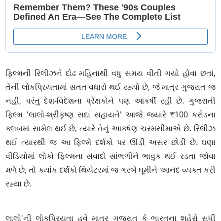
ફિલ્મની રિલીઝને દોઢ મહિનાથી વધુ સમય વીતી ગયો હોવા છતાં,
તેની લોકપ્રિયતામાં સતત વધારો થઈ રહ્યો છે, જે માત્ર ગુજરાત જ
નહીં, પરંતુ દેશ-વિદેશના પ્રેક્ષકોને પણ આકર્ષી રહી છે. ગુજરાતી
ફિલ્મ 'લાલો-શ્રીકૃષ્ણ સદા સહાયતે' આજે જ્યારે ₹100 કરોડના
ક્લબમાં સામેલ થઈ છે, ત્યારે તેનું આકર્ષણ ચરમસીમાએ છે. રિલીઝ
થઈ ત્યારથી જ આ ફિલ્મે દર્શકો પર ઊંડી અસર છોડી છે. ઘણા
વીડિયોમાં લોકો ફિલ્મના સંવાદો સાંભળીને ભાવુક થઈ રડતા જોવા
મળે છે, તો ક્યાંક દર્શકો થિયેટરમાં જ ગરબે ઘૂમીને આનંદ વ્યક્ત કરી
રહ્યા છે.
લાલો'ની લોકપ્રિયતા હવે માત્ર ગુજરાત કે ભારતના શહેરો સુધી