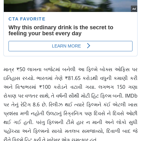
માત્ર ₹50 લાખના બજેટમાં બનેલી આ ફિલ્મે બોક્સ ઓફિસ પર
ઇતિહાસ રચ્યો. ભારતમાં તેણે ₹81.65 કરોડથી વધુની કમાણી કરી
અને વિશ્વભરમાં ₹100 કરોડને વટાવી ગયા. લગભગ 150 ગણા
રોકાણ પર વળતર સાથે, તે વર્ષની સૌથી મોટી હિટ ફિલ્મ બની. IMDb
પર તેનું રેટિંગ 8.6 છે. રિલીઝ થઈ ત્યારે ફિલ્મને કંઈ એટલી ખાસ
પ્રશંસા મળી નહોતી ઉલટાનું સ્ક્રિનિંગ પણ દિવસે ને દિવસે ઓછી
થઈ ગઈ હતી. પરંતુ ફિલ્મની ટીમે હાર ન માની અને લોકો સુધી
પહોંચ્યા અને ફિલ્મનો સાચો મતલબ સમજાવ્યો, દિવાળી બાદ જે
રીતે ફિલ્મે હિટ કર્યું તે ખરેખર એક ચમત્કાર હતું.