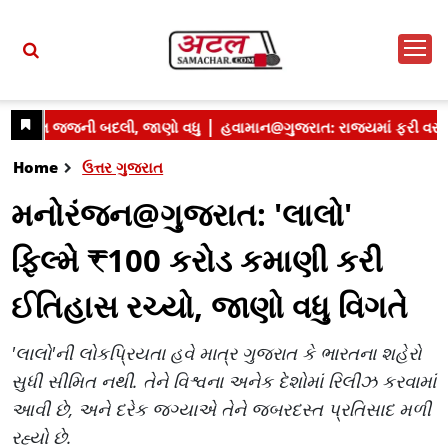
Home
ઉત્તર ગુજરાત
મનોરંજન@ગુજરાત: 'લાલો'
ફિલ્મે ₹100 કરોડ કમાણી કરી
ઈતિહાસ રચ્યો, જાણો વધુ વિગતે
'લાલો'ની લોકપ્રિયતા હવે માત્ર ગુજરાત કે ભારતના શહેરો
સુધી સીમિત નથી. તેને વિશ્વના અનેક દેશોમાં રિલીઝ કરવામાં
આવી છે, અને દરેક જગ્યાએ તેને જબરદસ્ત પ્રતિસાદ મળી
રહ્યો છે.