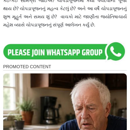
કંઈ-કંઈ સામગ્રી જોઈએ? ચોપડાપૂજનમાં કયાં પંચદેવોની પૂજા
થાય છે? ચોપડાપૂજનનું મહત્વ કેટલું છે? અને આ વર્ષે ચોપડાપૂજનનું
શુભ મૂહુર્ત અને સમય શું છે? વાચકો માટે જાણીતા જ્યોતિષાચાર્ય
મહેશ વ્યાસે ચોપડાપૂજનનું સંપૂર્ણ આલેખન કર્યું છે.