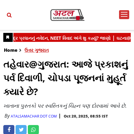
Home
ઉત્તર ગુજરાત
તહેવાર@ગુજરાત: આજે પ્રકાશનું
પર્વ દિવાળી, ચોપડા પૂજનનાં મુહૂર્ત
ક્યારે છે?
ખાતાના પુસ્તકો પર સ્વસ્તિકનું ચિહ્ન પણ દોરવામાં આવે છે.
By
Oct 20, 2025, 08:55 IST
ATALSAMACHAR DOT COM