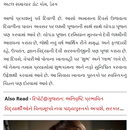
અટલ સમાચાર ડોટ કોમ, ડેસ્ક
આજે પ્રકાશનું પર્વ દિવાળી છે. આસો અમાસના દિવસે ઉજવાતા
દિવાળીના પાવન અવસર પર લક્ષ્મી પૂજનની સાથે સાથે ચોપડા પૂજન
પણ કરવામાં આવે છે. ચોપડા પૂજન દરમિયાન મુખ્યત્વે દેવી લક્ષ્મીની
આરાધના કરાય છે, જેથી નવું વર્ષ આર્થિક રીતે સમૃદ્ધ અને ફળદાયી
રહે. ઉપરાંત, જ્ઞાન-વિદ્યાની દેવી સરસ્વતીજીની પણ પૂજા કરાય છે.
આ દિવસે, વેપારીઓ પોતાના ખાતાવહી પર 'શુભ' અને 'લાભ' લખે છે,
જે તેમના તમામ પ્રયાસોમાં શુભકામના અને નફો સુનિશ્ચિત કરવાના
ઉદ્દેશથી કરવામાં આવે છે. આ સિવાય ખાતાના પુસ્તકો પર સ્વસ્તિકનું
ચિહ્ન પણ દોરવામાં આવે છે.
Also Read -
રિપોર્ટ@ગુજરાત: અતિવૃષ્ટિ પ્રભાવિત
વિદ્યાર્થીઓને વિનામૂલ્યે નવા પાઠ્યપુસ્તકો અપાશે, સરકારનો
નિર્ણય