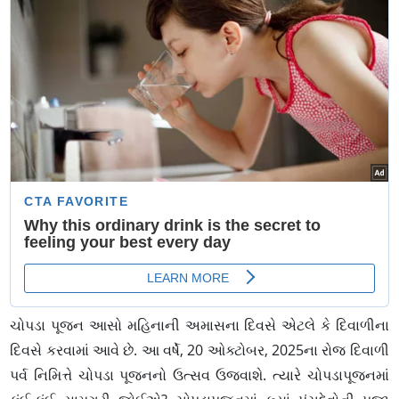
ચોપડા પૂજન આસો મહિનાની અમાસના દિવસે એટલે કે દિવાળીના
દિવસે કરવામાં આવે છે. આ વર્ષે, 20 ઓક્ટોબર, 2025ના રોજ દિવાળી
પર્વ નિમિત્તે ચોપડા પૂજનનો ઉત્સવ ઉજવાશે. ત્યારે ચોપડાપૂજનમાં