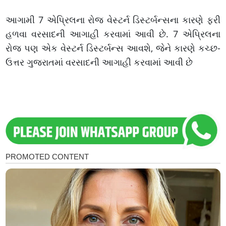
આગામી 7 એપ્રિલના રોજ વેસ્ટર્ન ડિસ્ટર્બન્સના કારણે ફરી
હળવા વરસાદની આગાહી કરવામાં આવી છે. 7 એપ્રિલના
રોજ પણ એક વેસ્ટર્ન ડિસ્ટર્બન્સ આવશે, જેને કારણે કચ્છ-
ઉત્તર ગુજરાતમાં વરસાદની આગાહી કરવામાં આવી છે