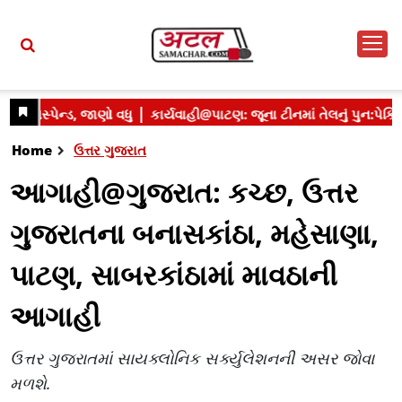
Home
ઉત્તર ગુજરાત
આગાહી@ગુજરાત: કચ્છ, ઉત્તર
ગુજરાતના બનાસકાંઠા, મહેસાણા,
પાટણ, સાબરકાંઠામાં માવઠાની
આગાહી
ઉત્તર ગુજરાતમાં સાયક્લોનિક સર્ક્યુલેશનની અસર જોવા
મળશે.