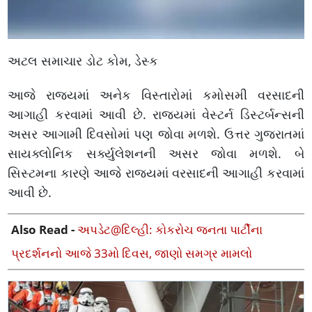
અટલ સમાચાર ડોટ કોમ, ડેસ્ક
આજે રાજ્યમાં અનેક વિસ્તારોમાં કમોસમી વરસાદની
આગાહી કરવામાં આવી છે. રાજ્યમાં વેસ્ટર્ન ડિસ્ટર્બન્સની
અસર આગામી દિવસોમાં પણ જોવા મળશે. ઉત્તર ગુજરાતમાં
સાયક્લોનિક સર્ક્યુલેશનની અસર જોવા મળશે. બે
સિસ્ટમના કારણે આજે રાજ્યમાં વરસાદની આગાહી કરવામાં
આવી છે.
Also Read -
અપડેટ@દિલ્હી: કોકરોચ જનતા પાર્ટીના
પ્રદર્શનનો આજે 33મો દિવસ, જાણો સમગ્ર મામલો