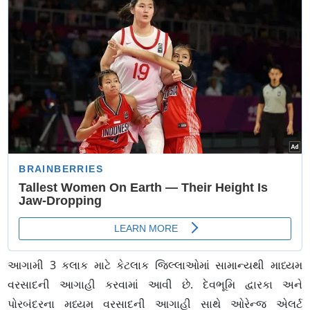
આગામી 3 કલાક માટે કેટલાક જિલ્લાઓમાં સામાન્યથી માધ્યમ
વરસાદની આગાહી કરવામાં આવી છે. દેવભૂમિ દ્વારકા અને
પોરબંદરના મધ્યમ વરસાદની આગાહી સાથે ઓરેન્જ એલર્ટ