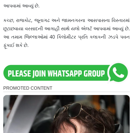
આપવામાં આવ્યું છે.
કચ્છ, રાજકોટ, જૂનાગઢ અને જામનગરના આસપાસના વિસ્તારમાં
છૂટાછવાયા વરસાદની આગાહી સાથે યલો એલર્ટ આપવામાં આવ્યું છે.
આ તમામ જિલ્લાઓમાં 40 કિલોમીટર પ્રતિ કલાકની ઝડપે પવન
ફૂંકાઈ શકે છે.