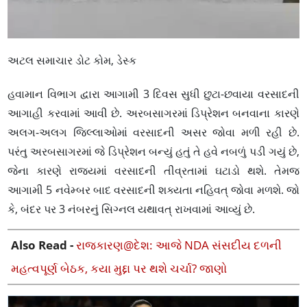
અટલ સમાચાર ડોટ કોમ, ડેસ્ક
હવામાન વિભાગ દ્વારા આગામી 3 દિવસ સુધી છુટા-છવાયા વરસાદની
આગાહી કરવામાં આવી છે. અરબસાગરમાં ડિપ્રેશન બનવાના કારણે
અલગ-અલગ જિલ્લાઓમાં વરસાદની અસર જોવા મળી રહી છે.
પરંતુ અરબસાગરમાં જે ડિપ્રેશન બન્યું હતું તે હવે નબળું પડી ગયું છે,
જેના કારણે રાજ્યમાં વરસાદની તીવ્રતામાં ઘટાડો થશે. તેમજ
આગામી 5 નવેમ્બર બાદ વરસાદની શક્યતા નહિવત્ જોવા મળશે. જો
કે, બંદર પર 3 નંબરનું સિગ્નલ યથાવત્ રાખવામાં આવ્યું છે.
Also Read -
રાજકારણ@દેશ: આજે NDA સંસદીય દળની
મહત્વપૂર્ણ બેઠક, કયા મુદ્દા પર થશે ચર્ચા? જાણો