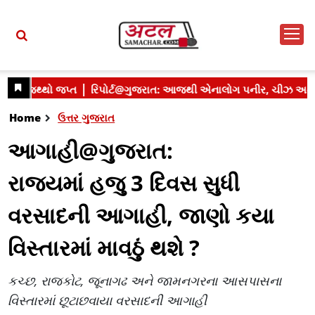
Home
ઉત્તર ગુજરાત
આગાહી@ગુજરાત:
રાજ્યમાં હજુ 3 દિવસ સુધી
વરસાદની આગાહી, જાણો કયા
વિસ્તારમાં માવઠું થશે ?
કચ્છ, રાજકોટ, જૂનાગઢ અને જામનગરના આસપાસના
વિસ્તારમાં છૂટાછવાયા વરસાદની આગાહી