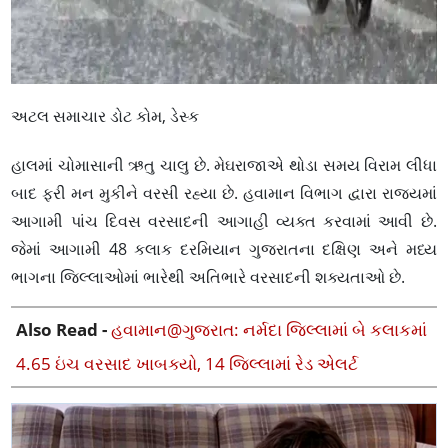
અટલ સમાચાર ડોટ કોમ, ડેસ્ક
હાલમાં ચોમાસાની ઋતુ ચાલુ છે. મેઘરાજાએ થોડા સમય વિરામ લીધા
બાદ ફરી મન મુકીને વરસી રહ્યા છે. હવામાન વિભાગ દ્વારા રાજ્યમાં
આગામી પાંચ દિવસ વરસાદની આગાહી વ્યક્ત કરવામાં આવી છે.
જેમાં આગામી 48 કલાક દરમિયાન ગુજરાતના દક્ષિણ અને મધ્ય
ભાગના જિલ્લાઓમાં ભારેથી અતિભારે વરસાદની શક્યતાઓ છે.
Also Read -
હવામાન@ગુજરાત: નર્મદા જિલ્લામાં બે કલાકમાં
4.65 ઇંચ વરસાદ ખાબક્યો, 14 જિલ્લામાં રેડ એલર્ટ