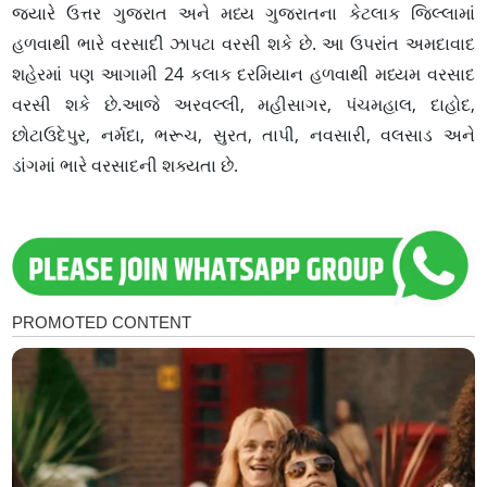
જ્યારે ઉત્તર ગુજરાત અને મધ્ય ગુજરાતના કેટલાક જિલ્લામાં
હળવાથી ભારે વરસાદી ઝાપટા વરસી શકે છે. આ ઉપરાંત અમદાવાદ
શહેરમાં પણ આગામી 24 કલાક દરમિયાન હળવાથી મધ્યમ વરસાદ
વરસી શકે છે.આજે અરવલ્લી, મહીસાગર, પંચમહાલ, દાહોદ,
છોટાઉદેપુર, નર્મદા, ભરૂચ, સુરત, તાપી, નવસારી, વલસાડ અને
ડાંગમાં ભારે વરસાદની શક્યતા છે.