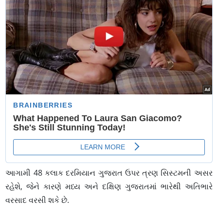
આગામી 48 કલાક દરમિયાન ગુજરાત ઉપર ત્રણ સિસ્ટમની અસર
રહેશે, જેને કારણે મધ્ય અને દક્ષિણ ગુજરાતમાં ભારેથી અતિભારે
વરસાદ વરસી શકે છે.