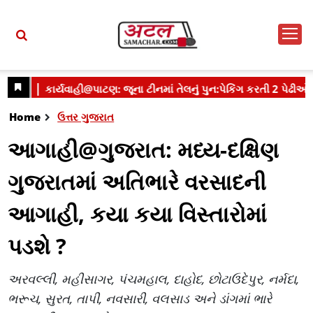
Home
ઉત્તર ગુજરાત
આગાહી@ગુજરાત: મધ્ય-દક્ષિણ
ગુજરાતમાં અતિભારે વરસાદની
આગાહી, કયા કયા વિસ્તારોમાં
પડશે ?
અરવલ્લી, મહીસાગર, પંચમહાલ, દાહોદ, છોટાઉદેપુર, નર્મદા,
ભરૂચ, સુરત, તાપી, નવસારી, વલસાડ અને ડાંગમાં ભારે