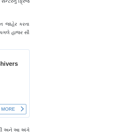
સેન્ટરનું ફ્રિજ
મૃત જાહેર કરતા
 પગલે હાજર સૌ
તી અને આ અંગે