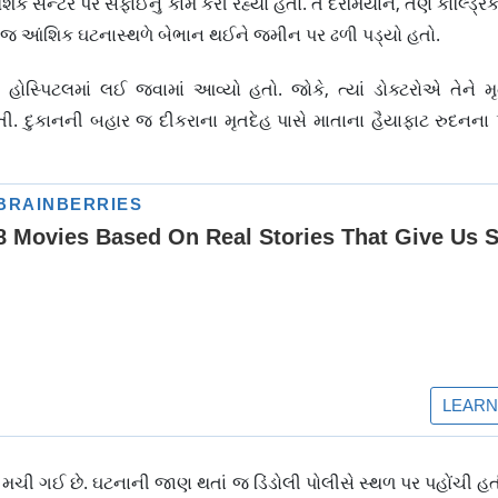
ક સેન્ટર પર સફાઈનું કામ કરી રહ્યો હતો. તે દરમિયાન, તેણે કોલ્ડ્રિંક 
સાથે જ આંશિક ઘટનાસ્થળે બેભાન થઈને જમીન પર ઢળી પડ્યો હતો.
હોસ્પિટલમાં લઈ જવામાં આવ્યો હતો. જોકે, ત્યાં ડોક્ટરોએ તેને 
ી. દુકાનની બહાર જ દીકરાના મૃતદેહ પાસે માતાના હૈયાફાટ રુદનના
ી ગઈ છે. ઘટનાની જાણ થતાં જ ડિંડોલી પોલીસે સ્થળ પર પહોંચી હ