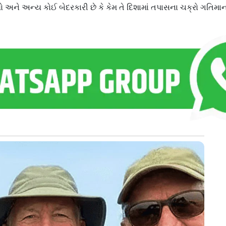
 અને અન્ય કોઈ બેદરકારી છે કે કેમ તે દિશામાં તપાસના ચક્રો ગતિમાન ક