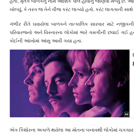
હતી. મૃતક બાળકનું નામ આંશિક પાલ હોવાનું જાણવા મળ્યું છે. આંશિ
ખોલ્યું, કે તરત જ તેને વીજ કરંટ લાગ્યો હતો. કરંટ લાગતાની 
ગંભીર રીતે ઘવાયેલા બાળકને તાત્કાલિક સારવાર માટે નજીકની 
પરિવારજનો અને વિસ્તારના લોકોમાં ભારે ગમગીની છવાઈ ગઈ હત
કોઈની આંખોમાં આંસુ આવી ગયા હતા.
એક કિશોરના અકાળે થયેલા આ મોતના બનાવથી લોકોમાં ચકચાર મચ