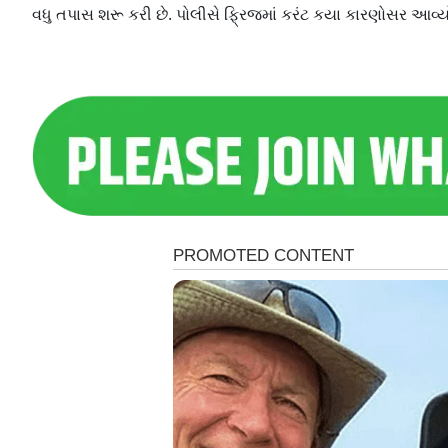
વધુ તપાસ શરૂ કરી છે. પોલીસે ફ્રિજમાં કરંટ કયા કારણોસર આવ્યો