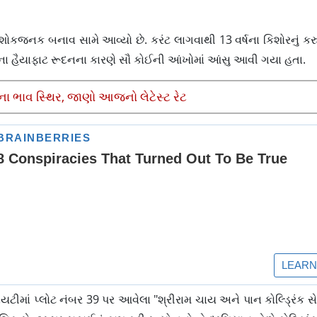
 શોકજનક બનાવ સામે આવ્યો છે. કરંટ લાગવાથી 13 વર્ષના કિશોરનું કરુ
ના હૈયાફાટ રૂદનના કારણે સૌ કોઈની આંખોમાં આંસુ આવી ગયા હતા.
ીના ભાવ સ્થિર, જાણો આજનો લેટેસ્ટ રેટ
માં પ્લોટ નંબર 39 પર આવેલા "શ્રીરામ ચાય અને પાન કોલ્ડ્રિંક સે