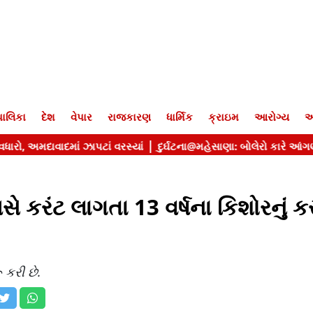
ાલિકા
દેશ
વેપાર
રાજકારણ
ધાર્મિક
ક્રાઇમ
આરોગ્ય
આ
ે કરંટ લાગતા 13 વર્ષના કિશોરનું 
 કરી છે.