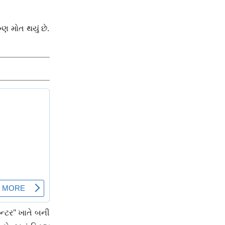
ણ મોત થયું છે.
ન્ટર" ખાતે બની