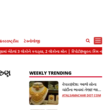
ંતરરાષ્ટ્રીય
ટેક્નોલોજી
કરુણ
WEEKLY TRENDING
વેપાર@દેશ: આજે સોના
ચાંદીના ભાવમાં તેજી! જાણો
22 અને 24 કેરેટ સોનાનો
ATALSAMACHAR DOT COM
લેટેસ્ટ ભાવ