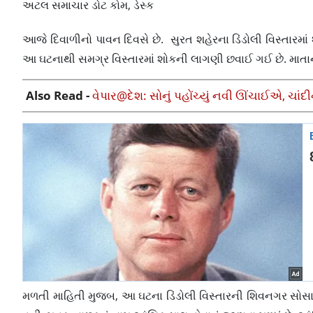
અટલ સમાચાર ડોટ કોમ, ડેસ્ક
આજે દિવાળીનો પાવન દિવસે છે. સુરત શહેરના ડિંડોલી વિસ્તારમાં
આ ઘટનાથી સમગ્ર વિસ્તારમાં શોકની લાગણી છવાઈ ગઈ છે. માતા
Also Read -
વેપાર@દેશ: સોનું પહોંચ્યું નવી ઊંચાઈએ, ચાંદ
મળતી માહિતી મુજબ, આ ઘટના ડિંડોલી વિસ્તારની શિવનગર સોસાયટી