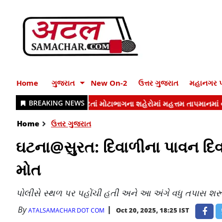
Home
ગુજરાત
New On-2
ઉત્તર ગુજરાત
મહાનગર પ
Home
ઉત્તર ગુજરાત
ઘટના@સુરત: દિવાળીના પાવન દિવસ
મોત
પોલીસે સ્થળ પર પહોંચી હતી અને આ અંગે વધુ તપાસ શરૂ
By
Oct 20, 2025, 18:25 IST
ATALSAMACHAR DOT COM