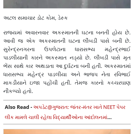
અટલ સમાચાર ડોટ કોમ, ડેસ્ક
રાજ્યમાં અવારનવાર અકસ્માતની ઘટના બનતી હોય છે.
આવી જ એક અકસ્માતની ઘટના લીંબડી પાસે બની છે.
સુરેન્દ્રનગરના ઉપલેટાના ધારાસભ્ય મહેન્દ્રભાઈ
પાડલીયાની કારને અકસ્માત નડ્યો છે. લીંબડી પાસે મૃત
ભેંસ સાથે કાર અથડાતા આ દુર્ઘટના બની હતી. અકસ્માતમાં
ધારાસભ્ય મહેન્દ્ર પાડલીયા અને ભાજપ નેતા રવિભાઈ
માકડીયાને ઇજા પહોંચી હતી. તેમજ કારનો કચ્ચરઘાણ
નીકળ્યો હતો.
Also Read -
અપડેટ@ગુજરાત: જંતર-મંતર ખાતે NEET પેપર
લીક મામલે ચાલી રહેલા વિદ્યાર્થીઓના આંદોલનમાં
ગુજરાતની એન્ટ્રી