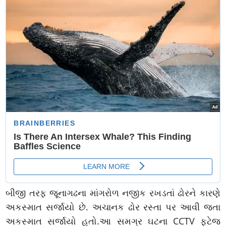
બીજી તરફ જૂનાગઢના માંગરોળ નજીક રખડતાં ઢોરને કારણે
અકસ્માત સર્જાયો છે. અચાનક ઢોર રસ્તા પર આવી જતા
અકસ્માત સર્જાયો હતો.આ સમગ્ર ઘટના CCTV ફૂટેજ