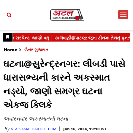
Home
ઉત્તર ગુજરાત
ઘટના@સુરેન્દ્રનગર: લીંબડી પાસે
ધારાસભ્યની કારને અકસ્માત
નડ્યો, જાણો સમગ્ર ઘટના
એકજ ક્લિકે
અવારનવાર અકસ્માતની ઘટના
By
Jan 16, 2024, 19:10 IST
ATALSAMACHAR DOT COM