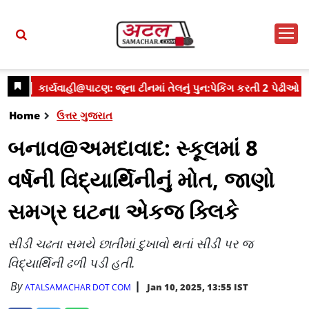
Home
ઉત્તર ગુજરાત
બનાવ@અમદાવાદ: સ્કૂલમાં 8
વર્ષની વિદ્યાર્થિનીનું મોત, જાણો
સમગ્ર ઘટના એકજ ક્લિકે
સીડી ચઢતા સમયે છાતીમાં દુખાવો થતાં સીડી પર જ
વિદ્યાર્થિની ઢળી પડી હતી.
By
Jan 10, 2025, 13:55 IST
ATALSAMACHAR DOT COM