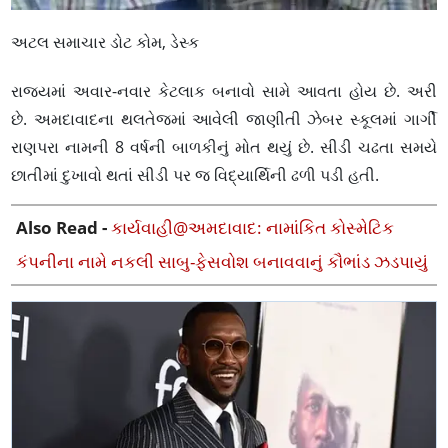
અટલ સમાચાર ડોટ કોમ, ડેસ્ક
રાજ્યમાં અવાર-નવાર કેટલાક બનાવો સામે આવતા હોય છે. અરી
છે. અમદાવાદના થલતેજમાં આવેલી જાણીતી ઝેબર સ્કૂલમાં ગાર્ગી
રાણપરા નામની 8 વર્ષની બાળકીનું મોત થયું છે. સીડી ચઢતા સમયે
છાતીમાં દુખાવો થતાં સીડી પર જ વિદ્યાર્થિની ઢળી પડી હતી.
Also Read -
કાર્યવાહી@અમદાવાદ: નામાંકિત કોસ્મેટિક
કંપનીના નામે નકલી સાબુ-ફેસવોશ બનાવવાનું કૌભાંડ ઝડપાયું