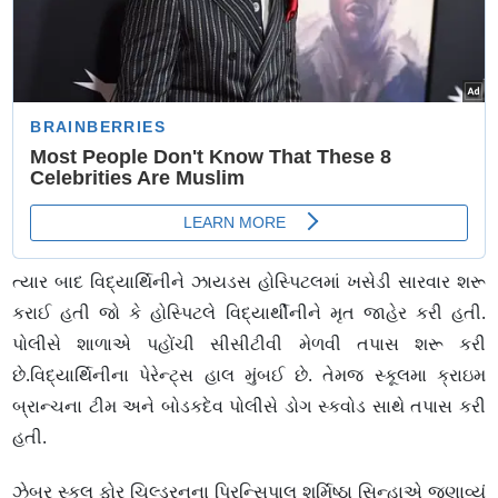
ત્યાર બાદ વિદ્યાર્થિનીને ઝાયડસ હોસ્પિટલમાં ખસેડી સારવાર શરૂ
કરાઈ હતી જો કે હોસ્પિટલે વિદ્યાર્થીનીને મૃત જાહેર કરી હતી.
પોલીસે શાળાએ પહોંચી સીસીટીવી મેળવી તપાસ શરૂ કરી
છે.વિદ્યાર્થિનીના પેરેન્ટ્સ હાલ મુંબઈ છે. તેમજ સ્કૂલમા ક્રાઇમ
બ્રાન્ચના ટીમ અને બોડકદેવ પોલીસે ડોગ સ્કવોડ સાથે તપાસ કરી
હતી.
ઝેબર સ્કૂલ ફોર ચિલ્ડ્રનના પ્રિન્સિપાલ શર્મિષ્ઠા સિન્હાએ જણાવ્યું