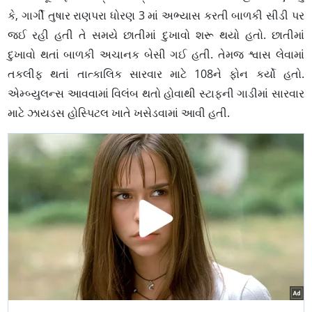
કે, ગાર્ગી તુષાર રાણપરા ધોરણ 3 માં અભ્યાસ કરતી બાળકી સીડી પર
જઈ રહી હતી તે સમયે છાતીમાં દુખાવો શરૂ થયો હતો. છાતીમાં
દુખાવો થતાં બાળકી અચાનક બેસી ગઈ હતી. તેમજ શ્વાસ લેવામાં
તકલીફ થતાં તાત્કાલિક સારવાર માટે 108ને ફોન કર્યો હતો.
એમ્બ્યુલન્સ આવવામાં વિલંબ થતો હોવાથી સ્ટાફની ગાડીમાં સારવાર
માટે ઝાયડસ હોસ્પિટલ ખાતે ખસેડવામાં આવી હતી.