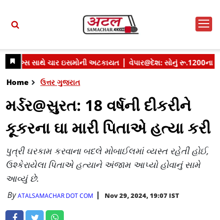
Home
ઉત્તર ગુજરાત
મર્ડર@સુરત: 18 વર્ષની દીકરીને
કૂકરના ઘા મારી પિતાએ હત્યા કરી
પુત્રી ઘરકામ કરવાના બદલે મોબાઈલમાં વ્યસ્ત રહેતી હોઈ,
ઉશ્કેરાયેલા પિતાએ હત્યાને અંજામ આપ્યો હોવાનું સામે
આવ્યું છે.
By
Nov 29, 2024, 19:07 IST
ATALSAMACHAR DOT COM