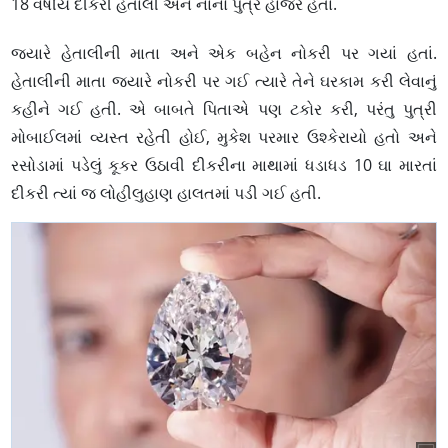
18 વર્ષીય દીકરી હેતાલી અને નાનો પુત્ર હાજર હતાં.
જ્યારે હેતાલીની માતા અને એક બહેન નોકરી પર ગયાં હતાં.
હેતાલીની માતા જ્યારે નોકરી પર ગઈ ત્યારે તેને ઘરકામ કરી લેવાનું
કહીને ગઈ હતી. એ બાબતે પિતાએ પણ ટકોર કરી, પરંતુ પુત્રી
મોબાઈલમાં વ્યસ્ત રહેતી હોઈ, મુકેશ પરમાર ઉશ્કેરાયો હતો અને
રસોડામાં પડેલું કૂકર ઉઠાવી દીકરીના માથામાં ધડાધડ 10 ઘા મારતાં
દીકરી ત્યાં જ લોહીલુહાણ હાલતમાં પડી ગઈ હતી.