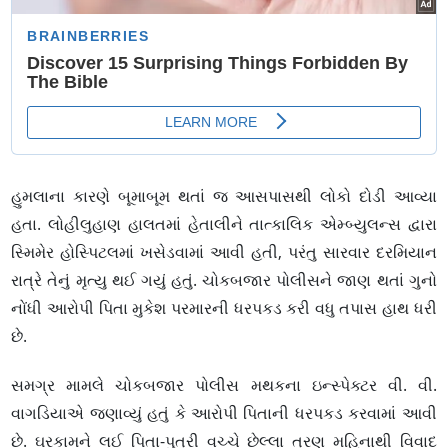
હુમલાના કારણે બૂમાબૂમ થતાં જ આસપાસથી લોકો દોડી આવ્યા
હતા. લોહીલુહાણ હાલતમાં હેતાલીને તાત્કાલિક એમ્બ્યુલન્સ દ્વારા
સ્મિમેર હોસ્પિટલમાં ખસેડવામાં આવી હતી, પરંતુ સારવાર દરમિયાન
રાત્રે તેનું મૃત્યુ થઈ ગયું હતું. ચોકબજાર પોલીસને જાણ થતાં ગુનો
નોંધી આરોપી પિતા મુકેશ પરમારની ધરપકડ કરી વધુ તપાસ હાથ ધરી
છે.
સમગ્ર મામલે ચોકબજાર પોલીસ મથકના ઇન્સ્પેક્ટર વી. વી.
વાગડિયાએ જણાવ્યું હતું કે આરોપી પિતાની ધરપકડ કરવામાં આવી
છે. ઘરકામને લઈ પિતા-પુત્રી વચ્ચે છેલ્લા ત્રણ મહિનાથી વિવાદ