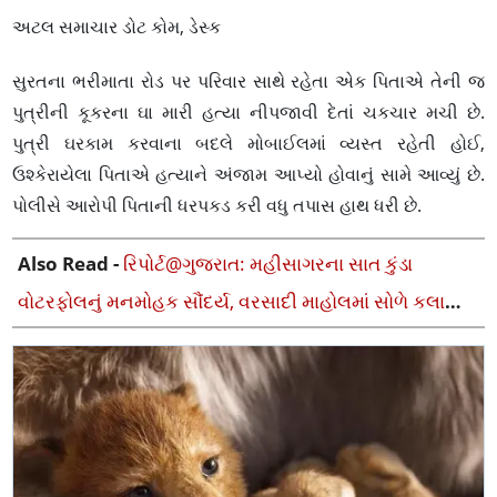
અટલ સમાચાર ડોટ કોમ, ડેસ્ક
સુરતના ભરીમાતા રોડ પર પરિવાર સાથે રહેતા એક પિતાએ તેની જ
પુત્રીની કૂકરના ઘા મારી હત્યા નીપજાવી દેતાં ચકચાર મચી છે.
પુત્રી ઘરકામ કરવાના બદલે મોબાઈલમાં વ્યસ્ત રહેતી હોઈ,
ઉશ્કેરાયેલા પિતાએ હત્યાને અંજામ આપ્યો હોવાનું સામે આવ્યું છે.
પોલીસે આરોપી પિતાની ધરપકડ કરી વધુ તપાસ હાથ ધરી છે.
Also Read -
રિપોર્ટ@ગુજરાત: મહીસાગરના સાત કુંડા
વોટરફોલનું મનમોહક સૌંદર્ય, વરસાદી માહોલમાં સોળે કલાએ
ખીલી ઊઠ્યો વોટરફોલ