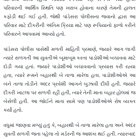
પરિવારની આર્થિક સ્થિતિ પણ ખરાબ હોવાના કારણે તેમની હાલત
કફોડી થઈ ગઈ હતી. જેથી પાંડેસરા પોલીસના જવાનો દ્વારા આ
પરિવાર માટે દીકરીની અંતિમ ક્રિયા માટે પણ રૂપિયાનો ફાળો કરીને
પરિવારને આપવામાં આવ્યો હતો.
પાંડેસરા પોલીસ પાસેથી મળતી માહિતી પ્રમાણે, જ્યારે આગ લાગી
ત્યારે સળગતી આ યુવતીએ બૂમાબૂમ કરતા પાડોશીઓ બચાવવા માટે
દોડી ગયા હતાં. જ્યારે પાડોશીઓ બચાવવાનો પ્રયાસ કરી રહ્યા
હતા, ત્યારે રૂમને બહારથી બે તાળા મારેલા હતા. પાડોશીઓએ આ
બંને તાળા તોડીને અંદર પ્રવેશી આગને બુઝાવી દીધી હતી. જ્યારે
દીકરી ખાટલા પર સળગી રહી હતી, ત્યારે તેની માતા બહાર હોલમાં જ
બેસેલી હતી. આ જોઈને માતા સામે પણ પાડોશીઓએ રોષ વ્યક્ત
કર્યો હતો.
વધુમાં જાણવા મળ્યું હતું કે, બહારથી બે તાળા મારેલા હતા અને અંદર
યુવતી સળગી જતા પહેલા તો મર્ડરની જ આશંકા થઈ હતી. ત્યારબાદ