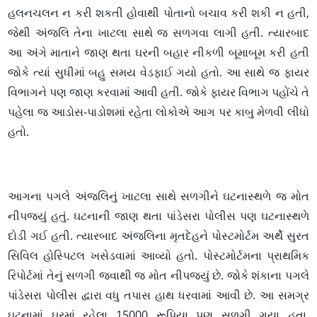
હલનચલન ન કરી શકતી હોવાથી પોતાનો બચાવ કરી શકી ન હતી,
જેથી અંજલિ તેના ખાટલા સાથે જ સળગવા લાગી હતી. ત્યારબાદ
આ અંગે માતાને જાણ થતા ઘરની બહાર નીકળી બૂમાબૂમ કરી હતી
જોકે ત્યાં સુધીમાં બહુ સમય વેડફાઈ ગયો હતો. આ સાથે જ ફાયર
વિભાગને પણ જાણ કરવામાં આવી હતી. જોકે ફાયર વિભાગ પહોંચે તે
પહેલા જ આડોસ-પાડોશમાં રહેતા લોકોએ આગ પર કાબુ મેળવી લીધો
હતો.
આગના પગલે અંજલિનું ખાટલા સાથે સળગીને ઘટનાસ્થળે જ મોત
નીપજ્યું હતું. ઘટનાની જાણ થતા પાંડેસરા પોલીસ પણ ઘટનાસ્થળે
દોડી ગઈ હતી. ત્યારબાદ અંજલિના મૃતદેહને પોસ્ટમોર્ટમ અર્થે સુરત
સિવિલ હોસ્પિટલ ખસેડવામાં આવ્યો હતો. પોસ્ટમોર્ટમના પ્રાથમિક
રિપોર્ટમાં તેનું સળગી જવાથી જ મોત નીપજ્યું છે. જોકે શંકાના પગલે
પાંડેસરા પોલીસ દ્વારા વધુ તપાસ હાથ ધરવામાં આવી છે. આ સમગ્ર
ઘટનામાં ઘરમાં રહેલા 15000 રૂપિયા પણ સળગી ગયા હતા.