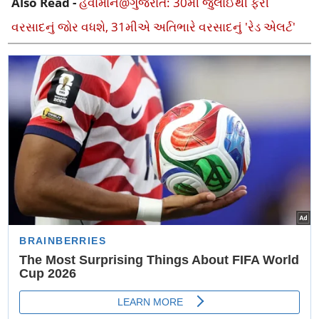
Also Read -
હવામાન@ગુજરાત: 30મી જુલાઈથી ફરી
વરસાદનું જોર વધશે, 31મીએ અતિભારે વરસાદનું 'રેડ એલર્ટ'