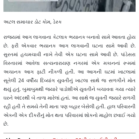
અટલ સમાચાર ડોટ કોમ, ડેસ્ક
રાજ્યમાં આગ લાગવાના કેટલાક ભયાનક બનાવો સામે આવતા હોય
છે. ફરી એકવાર ભયાનક આગ લાગવાની ઘટના સામે આવી છે.
સુરતમાં હચમચાવી નાખે તેવી એક ઘટના સામે આવી છે. પાંડેસરા
વિસ્તારમાં આવેલા સત્યનારાયણ નગરમાં એક મકાનનાં રૂમમાં
અચાનક આગ ફાટી નીકળી હતી. આ આગની ઘટમાં ખાટલામાં
સૂતેલી 24 વર્ષીય દિવ્યાંગ યુવતીનું ખાટલા સાથે જ સળગીને મોત
થયું હતું. બુમાબુમથી જ્યારે પાડોશીએ યુવતીને બચાવવા ગયા ત્યારે
ઘરને અંદરથી બે તાળા મારેલાં હતાં. આ સાથે જ યુવતી જ્યારે સળગી
રહી હતી તે સમયે તેની માતા પણ બહાર બેસેલી હતી. હાલ પરિવારની
એકની એક દીકરીનું મોત થતા પરિવારમાં શોકનો માહોલ છવાઈ ગયો
છે.