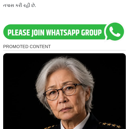
તપાસ કરી રહી છે.