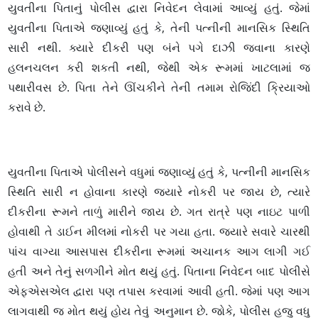
યુવતીના પિતાનું પોલીસ દ્વારા નિવેદન લેવામાં આવ્યું હતું. જેમાં
યુવતીના પિતાએ જણાવ્યું હતું કે, તેની પત્નીની માનસિક સ્થિતિ
સારી નથી. ક્યારે દીકરી પણ બંને પગે દાઝી જવાના કારણે
હલનચલન કરી શકતી નથી, જેથી એક રૂમમાં ખાટલામાં જ
પથારીવસ છે. પિતા તેને ઊંચકીને તેની તમામ રોજિંદી ક્રિયાઓ
કરાવે છે.
યુવતીના પિતાએ પોલીસને વધુમાં જણાવ્યું હતું કે, પત્નીની માનસિક
સ્થિતિ સારી ન હોવાના કારણે જ્યારે નોકરી પર જાય છે, ત્યારે
દીકરીના રૂમને તાળું મારીને જાય છે. ગત રાત્રે પણ નાઇટ પાળી
હોવાથી તે ડાઈન મીલમાં નોકરી પર ગયા હતા. જ્યારે સવારે ચારથી
પાંચ વાગ્યા આસપાસ દીકરીના રૂમમાં અચાનક આગ લાગી ગઈ
હતી અને તેનું સળગીને મોત થયું હતું. પિતાના નિવેદન બાદ પોલીસે
એફએસએલ દ્વારા પણ તપાસ કરવામાં આવી હતી. જેમાં પણ આગ
લાગવાથી જ મોત થયું હોય તેવું અનુમાન છે. જોકે, પોલીસ હજુ વધુ