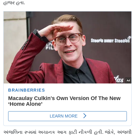
હાજર હતા.
અંજલિના રૂમમાં અચાનક આગ ફાટી નીકળી હતી. જોકે, અંજલી