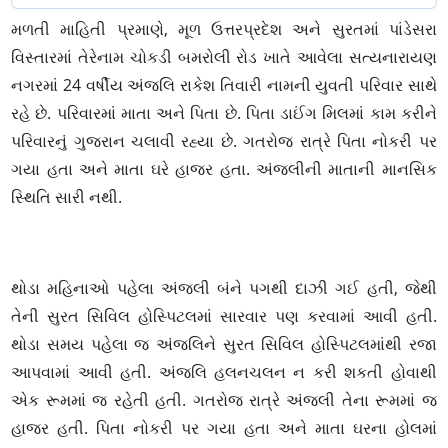
મળતી માહિતી પ્રમાણે, મૂળ ઉત્તરપ્રદેશ અને સુરતમાં પાંડેસરા
વિસ્તારમાં તેરેનામ ચોકડી બમરોલી રોડ ખાતે આવેલા સત્યનારાયણ
નગરમાં 24 વર્ષીય અંજલિ રાકેશ તિવારી નામની યુવતી પરિવાર સાથે
રહે છે. પરિવારમાં માતા અને પિતા છે. પિતા ડાઈંગ મિલમાં કામ કરીને
પરિવારનું ગુજરાન ચલાવી રહ્યા છે. ગતરોજ રાત્રે પિતા નોકરી પર
ગયા હતા અને માતા ઘરે હાજર હતા. અંજલીની માતાની માનસિક
સ્થિતિ સારી નથી.
થોડા મહિનાઓ પહેલા અંજલી બંને પગથી દાઝી ગઈ હતી, જેથી
તેની સુરત સિવિલ હોસ્પિટલમાં સારવાર પણ કરવામાં આવી હતી.
થોડા સમય પહેલા જ અંજલિને સુરત સિવિલ હોસ્પિટલમાંથી રજા
આપવામાં આવી હતી. અંજલિ હલનચલન ન કરી શકતી હોવાથી
એક રૂમમાં જ રહેતી હતી. ગતરોજ રાત્રે અંજલી તેના રૂમમાં જ
હાજર હતી. પિતા નોકરી પર ગયા હતા અને માતા ઘરના હોલમાં