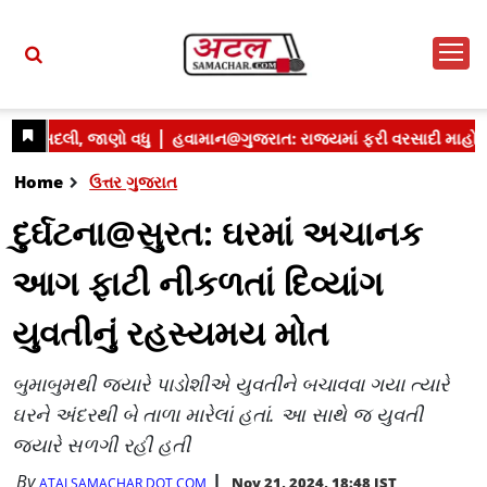
Home
ઉત્તર ગુજરાત
દુર્ઘટના@સુરત: ઘરમાં અચાનક
આગ ફાટી નીકળતાં દિવ્યાંગ
યુવતીનું રહસ્યમય મોત
બુમાબુમથી જ્યારે પાડોશીએ યુવતીને બચાવવા ગયા ત્યારે
ઘરને અંદરથી બે તાળા મારેલાં હતાં. આ સાથે જ યુવતી
જ્યારે સળગી રહી હતી
By
Nov 21, 2024, 18:48 IST
ATALSAMACHAR DOT COM