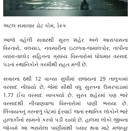
અટલ સમાચાર ડોટ કોમ, ડેસ્ક
આજે વહેલી સવારથી સુરત શહેર અને આસપાસના
વિસ્તારો, વલસાડ, નવસારીના ઇટાળવા-જમાલપોર, તાપીના
વ્યારા-વાલોડ સહિતના ગ્રામ્ય વિસ્તારોમાં ધોધમાર વરસાદ
પડતાં સ્થાનિકોને ગરમીથી રાહત મળી છે.
સવારના 6થી 12 વાગ્યા સુધીમાં રાજ્યના 29 તાલુકામાં
વરસાદ નોંધાયો છે, જેમાં સૌથી વધુ સુરતના ઉમરપાડામાં
1.77 ઈંચ વરસાદ ખાબક્યો છે. સુરત શહેરમાં પણ ભારે
વરસાદથી નીચાણવાળા વિસ્તારોમાં પાણી ભરાયા છે.
લિંબાયતનું ગરનાળું બેટમાં ફેરવાઈ જતાં સ્થાનિક લોકોને ભારે
હાલાકીનો સામનો કરવો પડી રહ્યો છે. હાલમાં લોકો જીવના
જોખમે આ ભરાયેલા પાણીમાંથી પસાર થવા માટે મજબૂર