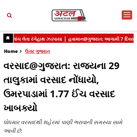
Home
ઉત્તર ગુજરાત
વરસાદ@ગુજરાત: રાજ્યના 29
તાલુકામાં વરસાદ નોંધાયો,
ઉમરપાડામાં 1.77 ઈંચ વરસાદ
ખાબક્યો
ધોધમાર વરસાદથી શહેરમાં પાણી ભરાવાની સમસ્યા સામે
આવી છે.