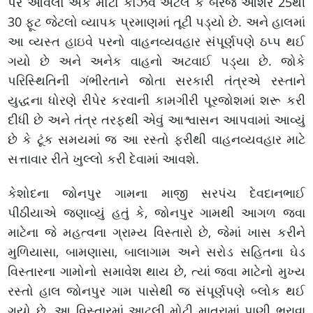
પર આવેલો એક મોટો કોઝવે એટલે કે બેરેજ આશરે 25થી
30 ફૂટ જેટલો વ્યાપક પ્રમાણમાં તૂટી પડ્યો છે. અને હાલમાં
આ વ્યસ્ત હાઇવે પરનો વાહનવ્યવહાર સંપૂર્ણપણે ઠપ્પ થઈ
ગયો છે અને અનેક વાહનો અટવાઈ પડ્યા છે. જોકે
પરિસ્થિતિની ગંભીરતાને જોતા સરકારી તંત્રએ રસ્તાને
યુદ્ધના ધોરણે રીપેર કરવાની કામગીરી પૂરજોશમાં શરૂ કરી
દીધી છે અને તંત્ર તરફથી એવું આશ્વાસન આપવામાં આવ્યું
છે કે ટૂંક સમયમાં જ આ રસ્તો ફરીથી વાહનવ્યવહાર માટે
સત્તાવાર રીતે ખુલ્લો કરી દેવામાં આવશે.
કેશોદના જોનપુર ગામના માજી સરપંચ દેવદાનભાઈ
પીઠીયાએ જણાવ્યું હતું કે, જોનપુર ગામથી આગળ જવા
માટેના જે મહત્વના ગ્રામ્ય વિસ્તારો છે, જેમાં ખાસ કરીને
મુળિયાસા, બામણાસા, બાલાગામ અને સરોડ સહિતના ઘેડ
વિસ્તારના ગામોનો સમાવેશ થાય છે, ત્યાં જવા માટેનો મુખ્ય
રસ્તો હાલ જોનપુર ગામ પાસેથી જ સંપૂર્ણપણે બ્લોક થઈ
ગયો છે. આ વિસ્તારમાં આટલી મોટી માત્રામાં પાણી ભરાવા