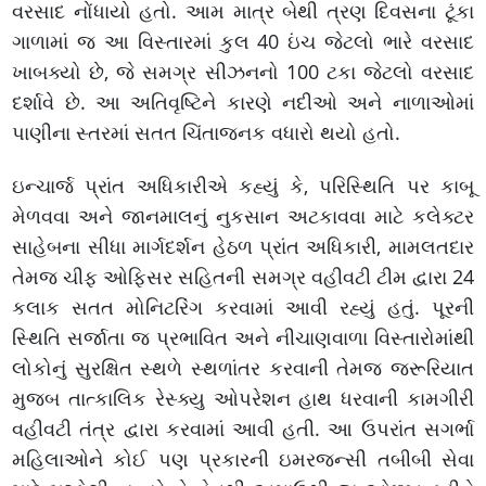
વરસાદ નોંધાયો હતો. આમ માત્ર બેથી ત્રણ દિવસના ટૂંકા
ગાળામાં જ આ વિસ્તારમાં કુલ 40 ઇંચ જેટલો ભારે વરસાદ
ખાબક્યો છે, જે સમગ્ર સીઝનનો 100 ટકા જેટલો વરસાદ
દર્શાવે છે. આ અતિવૃષ્ટિને કારણે નદીઓ અને નાળાઓમાં
પાણીના સ્તરમાં સતત ચિંતાજનક વધારો થયો હતો.
ઇન્ચાર્જ પ્રાંત અધિકારીએ કહ્યું કે, પરિસ્થિતિ પર કાબૂ
મેળવવા અને જાનમાલનું નુકસાન અટકાવવા માટે કલેક્ટર
સાહેબના સીધા માર્ગદર્શન હેઠળ પ્રાંત અધિકારી, મામલતદાર
તેમજ ચીફ ઓફિસર સહિતની સમગ્ર વહીવટી ટીમ દ્વારા 24
કલાક સતત મોનિટરિંગ કરવામાં આવી રહ્યું હતું. પૂરની
સ્થિતિ સર્જાતા જ પ્રભાવિત અને નીચાણવાળા વિસ્તારોમાંથી
લોકોનું સુરક્ષિત સ્થળે સ્થળાંતર કરવાની તેમજ જરૂરિયાત
મુજબ તાત્કાલિક રેસ્ક્યુ ઓપરેશન હાથ ધરવાની કામગીરી
વહીવટી તંત્ર દ્વારા કરવામાં આવી હતી. આ ઉપરાંત સગર્ભા
મહિલાઓને કોઈ પણ પ્રકારની ઇમરજન્સી તબીબી સેવા