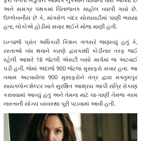
ફરી વળતા ખેડૂતોને આર્થિક નુકસાન વેઠવાનો વારો આવ્યો છે
અને સમગ્ર પંથકમાં ચિંતાજનક માહોલ વ્યાપી ગયો છે.
ઉલ્લેખનીય છે કે, માંગરોળ બંદર સોસાયટીમાં પાણી ભરાયા
હતા, લોકોએ હોડીમાં સવાર થઈને મોજ માણી હતી.
ઇન્ચાર્જ પ્રાંત અધિકારી કિશન ગળસરે જણાવ્યું હતું કે,
રસ્તાઓ બંધ થવાને કારણે દ્વારકાથી કોડીનાર તરફ જઈ
રહેલી આશરે 18 જેટલી એસટી બસો માર્ગમાં જ અટવાઈ
પડી હતી, જેમાં અંદાજે 900 જેટલા મુસાફરો સવાર હતા. આ
તમામ અટવાયેલા 900 મુસાફરોને તંત્ર દ્વારા મક્તુમપુર
સાયક્લોન શેલ્ટર ખાતે સુરક્ષિત આશ્રય આપી રાત્રિ રોકાણ
કરાવવામાં આવ્યું હતું અને તેમના માટે ચા-પાણી તેમજ ગરમ
નાસ્તાની યોગ્ય વ્યવસ્થા પૂરી પાડવામાં આવી હતી.