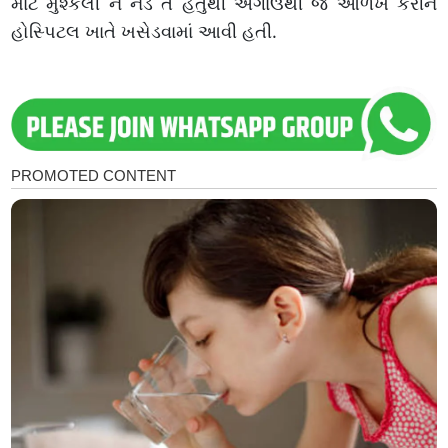
માટે મુશ્કેલી ન નડે તે હેતુથી અગાઉથી જ ઓળખ કરીને
હોસ્પિટલ ખાતે ખસેડવામાં આવી હતી.