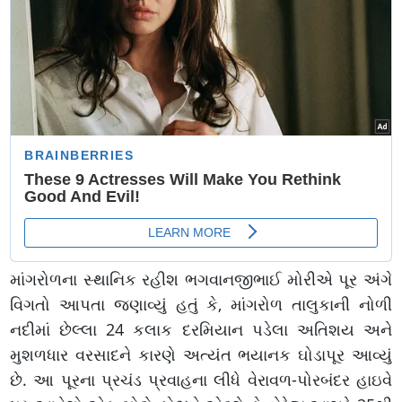
માંગરોળના સ્થાનિક રહીશ ભગવાનજીભાઈ મોરીએ પૂર અંગે
વિગતો આપતા જણાવ્યું હતું કે, માંગરોળ તાલુકાની નોળી
નદીમાં છેલ્લા 24 કલાક દરમિયાન પડેલા અતિશય અને
મુશળધાર વરસાદને કારણે અત્યંત ભયાનક ઘોડાપૂર આવ્યું
છે. આ પૂરના પ્રચંડ પ્રવાહના લીધે વેરાવળ-પોરબંદર હાઇવે