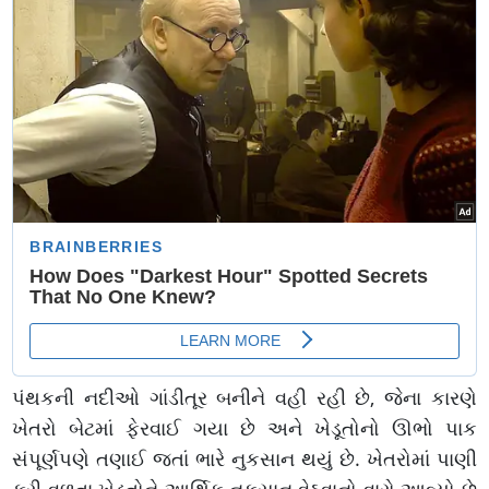
પંથકની નદીઓ ગાંડીતૂર બનીને વહી રહી છે, જેના કારણે
ખેતરો બેટમાં ફેરવાઈ ગયા છે અને ખેડૂતોનો ઊભો પાક
સંપૂર્ણપણે તણાઈ જતાં ભારે નુકસાન થયું છે. ખેતરોમાં પાણી