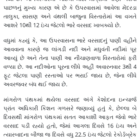
પાછળનું મુખ્ય કારણ એ છે કે ઉપરવાસમાં આવેલા મેંદરડા
તાલુકા, સાસણ અને વંથલી બાજુના વિસ્તારોમાં આ વખતે
આશરે 10થી 12 ઇંચ જેટલો ભારે વરસાદ ખાબક્યો છે.
વધુમાં કહ્યું કે, આ ઉપરવાસના ભારે વરસાદનું પાણી વહીને
આવવાના કારણે જ લાંગડી નદી અને મધુવંતી નદીમાં પૂર
આવ્યું છે અને તેના પાણી આ નીચાણવાળા વિસ્તારોમાં ફરી
વળ્યા છે. આ નદીઓના પૂરના લીધે અહીં અવારનવાર 3થી 4
ફૂટ જેટલા પાણી રસ્તાઓ પર ભરાઈ જાય છે, જેના લીધે
અવરજવર બંધ થઈ જાય છે.
માંગરોળ પંથકમાં થયેલા વરસાદ અંગે કેશોદના ઇન્ચાર્જ
પ્રાંત અધિકારી કિશન ગળસરે જણાવ્યું હતું કે, છેલ્લા બે
દિવસથી માંગરોળ પંથકમાં સતત આકાશી આફત જેવો ભારે
વરસાદ પડી રહ્યો હતો, જેમાં આગલા દિવસે 16 ઇંચ અને
ત્યારબાદના બીજા જ દિવસે વધુ 22.5 ઇંચ જેટલો રેકોર્ડબ્રેક