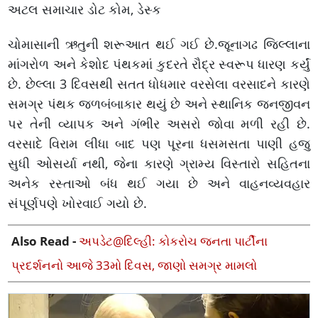
અટલ સમાચાર ડોટ કોમ, ડેસ્ક
ચોમાસાની ઋતુની શરૂઆત થઈ ગઈ છે.જૂનાગઢ જિલ્લાના
માંગરોળ અને કેશોદ પંથકમાં કુદરતે રૌદ્ર સ્વરૂપ ધારણ કર્યું
છે. છેલ્લા 3 દિવસથી સતત ધોધમાર વરસેલા વરસાદને કારણે
સમગ્ર પંથક જળબંબાકાર થયું છે અને સ્થાનિક જનજીવન
પર તેની વ્યાપક અને ગંભીર અસરો જોવા મળી રહી છે.
વરસાદે વિરામ લીધા બાદ પણ પૂરના ધસમસતા પાણી હજુ
સુધી ઓસર્યા નથી, જેના કારણે ગ્રામ્ય વિસ્તારો સહિતના
અનેક રસ્તાઓ બંધ થઈ ગયા છે અને વાહનવ્યવહાર
સંપૂર્ણપણે ખોરવાઈ ગયો છે.
Also Read -
અપડેટ@દિલ્હી: કોકરોચ જનતા પાર્ટીના
પ્રદર્શનનો આજે 33મો દિવસ, જાણો સમગ્ર મામલો