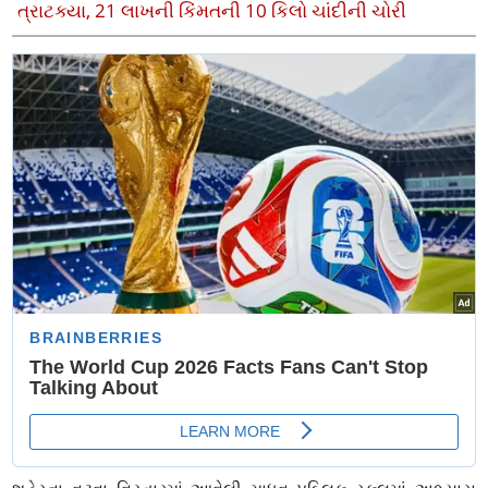
ત્રાટક્યા, 21 લાખની કિંમતની 10 કિલો ચાંદીની ચોરી