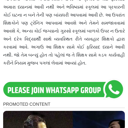
અમારા ધ્યાનમાં આવી નથી અને ભવિષ્યમાં સ્કૂલમાં આ પ્રકારની
કોઈ ઘટના ન બને તેની પણ બાંયધરી આપવામાં આવી છે. આ ઉપરાંત
શિક્ષકોને પણ ટ્રેનિંગ આપવામાં આવશે અને તેમને સમજાવવામાં
આવશે કે, અન્ય કોઈ જગ્યાનો ગુસ્સો સ્કૂલમાં બાળકો ઉપર ન ઉતારે
અને દરેક વિદ્યાર્થી સાથે વ્યવસ્થિત રીતે વ્યવહાર શિક્ષકો દ્વારા
કરવામાં આવે. અગાઉ આ શિક્ષક સામે કોઈ ફરિયાદ ધ્યાને આવી
નથી. જો તેમ બન્યું હોત તો પહેલાં જ તે શિક્ષક સામે કડક કાર્યવાહી
કરીને નિયમ મુજબ પગલાં લેવામાં આવ્યાં હોત.