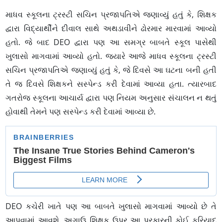
માધવ સ્કૂલના ટ્રસ્ટી સચિન પ્રજાપતિએ જણાવ્યું હતું કે, શિક્ષક
દ્વારા વિદ્યાર્થીને દીવાલ સાથે અથડાવીને ઢોરમાર મારવામાં આવ્યો
હતો. જે બાદ DEO દ્વારા પણ આ સમગ્ર બાબતે સ્કૂલ પાસેથી
ખુલાસો માગવામાં આવ્યો હતો. જ્યારે આજે માધવ સ્કૂલના ટ્રસ્ટી
સચિન પ્રજાપતિએ જણાવ્યું હતું કે, જે દિવસે આ ઘટના બની હતી
તે જ દિવસે શિક્ષકને સસ્પેન્ડ કરી દેવામાં આવ્યા હતા. ત્યારબાદ
ગતરોજ સ્કૂલના આચાર્ય દ્વારા પણ નિયમ અનુસાર સંચાલન ન થતું
હોવાથી તેમને પણ સસ્પેન્ડ કરી દેવામાં આવ્યા છે.
DEO કચેરી ખાતે પણ આ બાબતે ખુલાસો માગવામાં આવ્યો છે તે
આપવામાં આવશે. અગાઉ શિક્ષક ઉપર આ પ્રકારની કોઈ ફરિયાદ