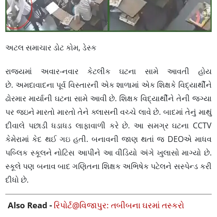
અટલ સમાચાર ડોટ કોમ, ડેસ્ક
રાજ્યમાં અવાર-નવાર કેટલીક ઘટના સામે આવતી હોય
છે. અમદાવાદના પૂર્વ વિસ્તારની એક શાળામાં એક શિક્ષકે વિદ્યાર્થીને
ઢોરમાર માર્યાની ઘટના સામે આવી છે. શિક્ષક વિદ્યાર્થીને તેની જગ્યા
પર જઇને મારતો મારતો તેને ક્લાસની વચ્ચે લાવે છે. બાદમાં તેનું માથું
દીવાલે પછાડી ધડાધડ લાફાવાળી કરે છે. આ સમગ્ર ઘટના CCTV
કેમેરામાં કેદ થઈ ગઇ હતી. બનાવની જાણ થતાં જ DEOએ માધવ
પબ્લિક સ્કૂલને નોટિસ આપીને આ વીડિયો અંગે ખુલાસો માગ્યો છે.
સ્કૂલે પણ બનાવ બાદ ગણિતના શિક્ષક અભિષેક પટેલને સસ્પેન્ડ કરી
દીધો છે.
Also Read -
રિપોર્ટ@વિજાપુર: તબીબના ઘરમાં તસ્કરો