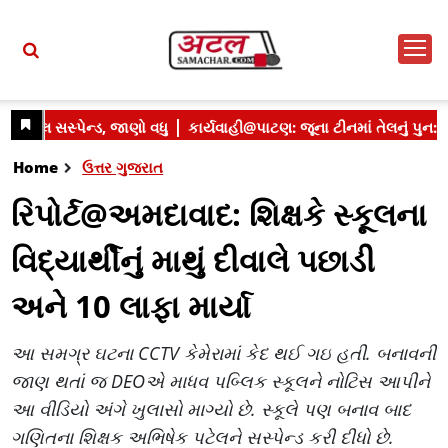
Home
ઉત્તર ગુજરાત
રિપોર્ટ@અમદાવાદ: શિક્ષકે સ્કૂલના
વિદ્યાર્થીનું માથું દીવાલે પછાડી
અને 10 લાફા માર્યા
આ સમગ્ર ઘટના CCTV કેમેરામાં કેદ થઈ ગઇ હતી. બનાવની
જાણ થતાં જ DEOએ માધવ પબ્લિક સ્કૂલને નોટિસ આપીને
આ વીડિયો અંગે ખુલાસો માગ્યો છે. સ્કૂલે પણ બનાવ બાદ
ગણિતના શિક્ષક અભિષેક પટેલને સસ્પેન્ડ કરી દીધો છે.