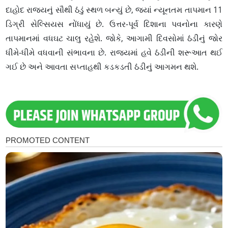
દાહોદ રાજ્યનું સૌથી ઠંડું સ્થળ બન્યું છે, જ્યાં ન્યૂનતમ તાપમાન 11
ડિગ્રી સેલ્સિયસ નોંધાયું છે. ઉત્તર-પૂર્વ દિશાના પવનોના કારણે
તાપમાનમાં વધઘટ ચાલુ રહેશે. જોકે, આગામી દિવસોમાં ઠંડીનું જોર
ધીમે-ધીમે વધવાની સંભાવના છે. રાજ્યમાં હવે ઠંડીની શરૂઆત થઈ
ગઈ છે અને આવતા સપ્તાહથી કડકડતી ઠંડીનું આગમન થશે.