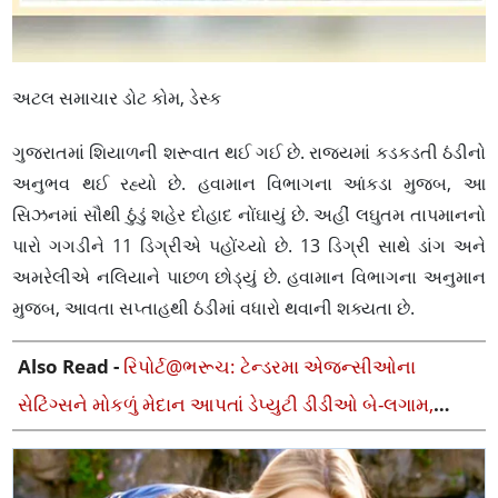
અટલ સમાચાર ડોટ કોમ, ડેસ્ક
ગુજરાતમાં શિયાળની શરૂવાત થઈ ગઈ છે. રાજ્યમાં કડકડતી ઠંડીનો
અનુભવ થઈ રહ્યો છે. હવામાન વિભાગના આંકડા મુજબ, આ
સિઝનમાં સૌથી ઠુંડું શહેર દોહાદ નોંઘાયું છે. અહીં લઘુતમ તાપમાનનો
પારો ગગડીને 11 ડિગ્રીએ પહોંચ્યો છે. 13 ડિગ્રી સાથે ડાંગ અને
અમરેલીએ નલિયાને પાછળ છોડ્યું છે. હવામાન વિભાગના અનુમાન
મુજબ, આવતા સપ્તાહથી ઠંડીમાં વધારો થવાની શક્યતા છે.
Also Read -
રિપોર્ટ@ભરૂચ: ટેન્ડરમા એજન્સીઓના
સેટિંગ્સને મોકળું મેદાન આપતાં ડેપ્યુટી ડીડીઓ બે-લગામ,
સ્વાર્થ કે નિ:શુલ્ક?