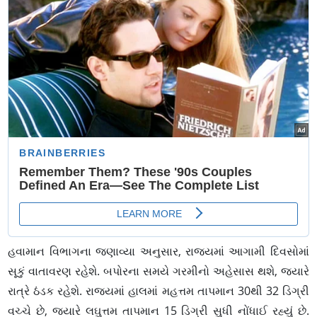
હવામાન વિભાગના જણાવ્યા અનુસાર, રાજ્યમાં આગામી દિવસોમાં
સૂકું વાતાવરણ રહેશે. બપોરના સમયે ગરમીનો અહેસાસ થશે, જ્યારે
રાત્રે ઠંડક રહેશે. રાજ્યમાં હાલમાં મહત્તમ તાપમાન 30થી 32 ડિગ્રી
વચ્ચે છે, જ્યારે લઘુત્તમ તાપમાન 15 ડિગ્રી સુધી નોંધાઈ રહ્યું છે.