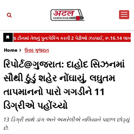
Home
ઉત્તર ગુજરાત
રિપોર્ટ@ગુજરાત: દાહોદ સિઝનમાં
સૌથી ઠુંડું શહેર નોંઘાયું, લઘુતમ
તાપમાનનો પારો ગગડીને 11
ડિગ્રીએ પહોંચ્યો
13 ડિગ્રી સાથે ડાંગ અને અમરેલીએ નલિયાને પાછળ છોડ્યું
છે.