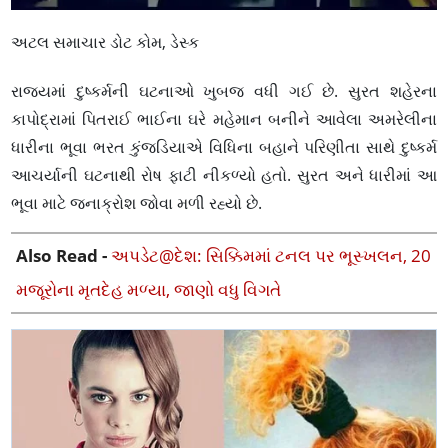
અટલ સમાચાર ડોટ કોમ, ડેસ્ક
રાજ્યમાં દુષ્કર્મની ઘટનાઓ ખુબજ વધી ગઈ છે. સુરત શહેરના
કાપોદ્રામાં પિતરાઈ ભાઈના ઘરે મહેમાન બનીને આવેલા અમરેલીના
ધારીના ભૂવા ભરત કુંજડિયાએ વિધિના બહાને પરિણીતા સાથે દુષ્કર્મ
આચર્યાની ઘટનાથી રોષ ફાટી નીકળ્યો હતો. સુરત અને ધારીમાં આ
ભૂવા માટે જનાક્રોશ જોવા મળી રહ્યો છે.
Also Read -
અપડેટ@દેશ: સિક્કિમમાં ટનલ પર ભૂસ્ખલન, 20
મજૂરોના મૃતદેહ મળ્યા, જાણો વધુ વિગતે