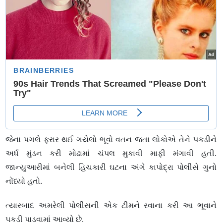
જેના પગલે ફરાર થઈ ગયેલો ભૂવો વતન જતા લોકોએ તેને પકડીને
અર્ધ મુંડન કરી મોઢામાં ચંપલ મુકાવી માફી મંગાવી હતી.
જાન્યુઆરીમાં બનેલી હિચકારી ઘટના અંગે કાપોદ્રા પોલીસે ગુનો
નોંધ્યો હતો.
ત્યારબાદ અમરેલી પોલીસની એક ટીમને રવાના કરી આ ભૂવાને
પકડી પાડવામાં આવ્યો છે.