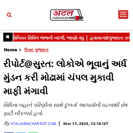
Home
ઉત્તર ગુજરાત
રીપોર્ટ@સુરત: લોકોએ ભૂવાનું અર્ધ
મુંડન કરી મોઢામાં ચંપલ મુકાવી
માફી મંગાવી
વિધિના બહાને પરિણીતા સાથે દુષ્કર્મ આચર્યાની ઘટનાથી રોષ
ફાટી નીકળ્યો હતો.
By
Mar 11, 2025, 12:18 IST
ATALSAMACHAR DOT COM