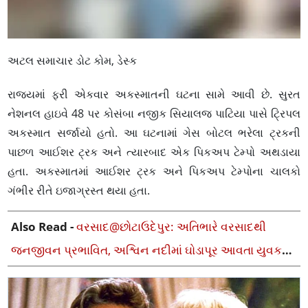
અટલ સમાચાર ડોટ કોમ, ડેસ્ક
રાજ્યમાં ફરી એકવાર અકસ્માતની ઘટના સામે આવી છે. સુરત
નેશનલ હાઇવે 48 પર કોસંબા નજીક સિયાલજ પાટિયા પાસે ટ્રિપલ
અકસ્માત સર્જાયો હતો. આ ઘટનામાં ગેસ બોટલ ભરેલા ટ્રકની
પાછળ આઈશર ટ્રક અને ત્યારબાદ એક પિકઅપ ટેમ્પો અથડાયા
હતા. અકસ્માતમાં આઈશર ટ્રક અને પિકઅપ ટેમ્પોના ચાલકો
ગંભીર રીતે ઇજાગ્રસ્ત થયા હતા.
Also Read -
વરસાદ@છોટાઉદેપુર: અતિભારે વરસાદથી
જનજીવન પ્રભાવિત, અશ્વિન નદીમાં ઘોડાપૂર આવતા યુવક
ફસાયો