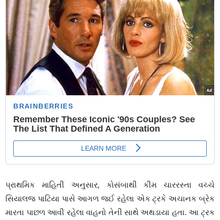
પ્રાથમિક માહિતી અનુસાર, કોસંબાથી કીમ ચારરસ્તા વચ્ચે
સિયાલજ પાટિયા પાસે આગળ જઈ રહેલા એક ટ્રકે અચાનક બ્રેક
મારતા પાછળ આવી રહેલા વાહનો તેની સાથે અથડાયા હતા. આ ટ્રક