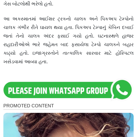
ગેસ બોટલોથી ભરેલો હતો.
આ અકસ્માતમાં આઈશર ટ્રકનો ચાલક અને પિકઅપ ટેમ્પોનો
ચાલક ગંભીર રીતે ઘાયલ થયા હતા. પિકઅપ ટેમ્પાનું કેબિન દબાઈ
જતાં તેનો ચાલક અંદર ફસાઈ ગયો હતો. ઘટનાસ્થળે હાજર
રાહદારીઓએ ભારે જહેમત બાદ ફસાયેલા ટેમ્પો ચાલકને બહાર
કાઢ્યો હતો. ઇજાગ્રસ્તોને તાત્કાલિક સારવાર માટે હોસ્પિટલ
ખસેડવામાં આવ્યા હતા.