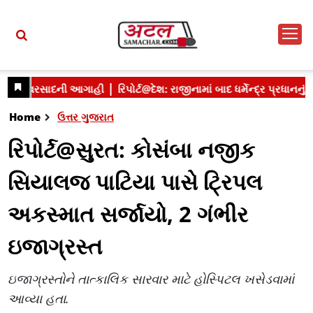
Home
ઉત્તર ગુજરાત
રિપોર્ટ@સુરત: કોસંબા નજીક
સિયાલજ પાટિયા પાસે ટ્રિપલ
અકસ્માત સર્જાયો, 2 ગંભીર
ઇજાગ્રસ્ત
ઇજાગ્રસ્તોને તાત્કાલિક સારવાર માટે હોસ્પિટલ ખસેડવામાં
આવ્યા હતા.