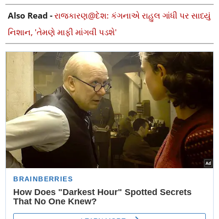
Also Read -
રાજકારણ@દેશ: કંગનાએ રાહુલ ગાંધી પર સાધ્યું
નિશાન, 'તેમણે માફી માંગવી પડશે'