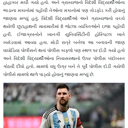
હાહાકાર મચી ગયો હતો. અને ગ્રામ્યજનો વિદેશી વિદ્યાર્થીઓના
ભાડાના મકાનોમાં પહોંચી તેઓના મકાનોમાં પણ તોડફોડ કરી હોવાનું
જાણવા મળ્યું હતું. વિદેશી વિદ્યાર્થીઓ અને ગ્રામ્યજનો વચ્ચે
થયેલી છૂટાહાથની મારામારીમાં 8 જેટલા વ્યક્તિઓને ઇજા પહોંચી
હતી. ઈજાગ્રસ્તોને ખાનગી યુનિવર્સિટીની હોસ્પિટલ ખાતે
ખસેડવામાં આવ્યા હતા. મોડી રાત્રે બનેલા આ બનાવની જાણ
વાઘોડિયા પોલીસને થતાં પોલીસ કાફલો પણ સ્થળ પર દોડી ગયો હતો
અને વિદેશી વિદ્યાર્થીઓના નિવાસસ્થાનો ઉપર પોલીસ બંદોબસ્ત
ગોઠવી દીધો હતો. મામલો વધુ ઉગ્ર બને તે પૂર્વે પોલીસ દોડી ગયેલી
પોલીસે મામલો થાળે પાડ્યો હોવાનું જાણવા મળ્યું છે.