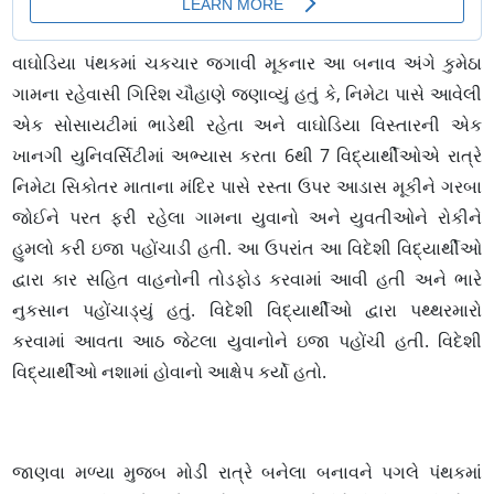
વાઘોડિયા પંથકમાં ચકચાર જગાવી મૂકનાર આ બનાવ અંગે કુમેઠા
ગામના રહેવાસી ગિરિશ ચૌહાણે જણાવ્યું હતું કે, નિમેટા પાસે આવેલી
એક સોસાયટીમાં ભાડેથી રહેતા અને વાઘોડિયા વિસ્તારની એક
ખાનગી યુનિવર્સિટીમાં અભ્યાસ કરતા 6થી 7 વિદ્યાર્થીઓએ રાત્રે
નિમેટા સિકોતર માતાના મંદિર પાસે રસ્તા ઉપર આડાસ મૂકીને ગરબા
જોઈને પરત ફરી રહેલા ગામના યુવાનો અને યુવતીઓને રોકીને
હુમલો કરી ઇજા પહોંચાડી હતી. આ ઉપરાંત આ વિદેશી વિદ્યાર્થીઓ
દ્વારા કાર સહિત વાહનોની તોડફોડ કરવામાં આવી હતી અને ભારે
નુકસાન પહોંચાડ્યું હતું. વિદેશી વિદ્યાર્થીઓ દ્વારા પથ્થરમારો
કરવામાં આવતા આઠ જેટલા યુવાનોને ઇજા પહોંચી હતી. વિદેશી
વિદ્યાર્થીઓ નશામાં હોવાનો આક્ષેપ કર્યો હતો.
જાણવા મળ્યા મુજબ મોડી રાત્રે બનેલા બનાવને પગલે પંથકમાં