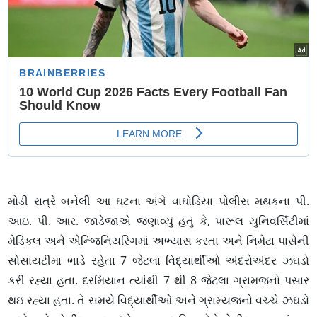
મોડી રાત્રે બનેલી આ ઘટના અંગે વાઘોડિયા પોલીસ મથકના પી.
આઇ. પી. આર. જાડેજાએ જણાવ્યું હતું કે, પારૂલ યુનિવર્સિટીમાં
મેડિકલ અને એન્જિનિયરિંગમાં અભ્યાસ કરતા અને નિમેટા પાસેની
સોસાયટીમા ભાડે રહેતા 7 જેટલા વિદ્યાર્થીઓ અંદરોઅંદર ઝઘડો
કરી રહ્યા હતા. દરમિયાન ત્યાંથી 7 થી 8 જેટલા ગ્રામજનો પસાર
થઇ રહ્યા હતા. તે સમયે વિદ્યાર્થીઓ અને ગ્રામ્યજનો વચ્ચે ઝઘડો