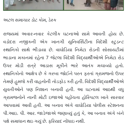
અટલ સમાચાર ડોટ કોમ, ડેસ્ક
રાજ્યમાં અવાર-નવાર કેટલીક ઘટનાઓ સામે આવતી હોય છે.
વડોદરા નજીકની એક ખાનગી યુનિવર્સિટીના વિદેશી સ્ટુડન્ટ
સ્થાનિકો સાથે ભીડાયા છે. વાઘોડિયા નિમેટા રોડની સોસાયટીમાં
ભાડાના મકાનમાં રહેતા 7 જેટલા વિદેશી વિદ્યાર્થીઓએ નિમેટા રોડ
ઉપર મોડી રાત્રે આડાસ મૂકીને ભારે આતંક મચાવ્યો હતો.
સ્થાનિકોનો આક્ષેપ છે કે ગરબા જોઈને પરત ફરતાં ગ્રામજનો ઉપર
તેમણે હુમલો કરી વાહનોની તોડફોડ કરી હતી. વિદેશી વિદ્યાર્થીઓએ
યુવતીઓને પણ નિશાન બનાવી હતી. આ ઘટનામાં આઠથી વધુ
ગ્રામજનોને નાની મોટી ઇજાઓ પહોંચતા હોસ્પિટલ ખાતે સારવાર
આપવામાં આવી હતી. આ બનાવ અંગે વાઘોડિયા પોલીસ સ્ટેશનના
પી.આઇ. પી. આર. જાડેજાએ જણાવ્યું હતું કે, આ બનાવ અંગે બંને
પક્ષે સમાધાન થઇ ગયું છે. ફરિયાદ નોંધાઇ નથી.