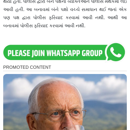
થયો હતો. પોલીસ દ્વારા બંને પક્ષના વ્યક્તિઓને પોલીસ મથકમાં લઇ
આવી હતી. આ બનાવમાં બંને પક્ષો વચ્ચે સમાધાન થઈ જતાં એક
પણ પક્ષ દ્વારા પોલીસ ફરિયાદ કરવામાં આવી નથી. આથી આ
બનાવમાં પોલીસ ફરિયાદ કરવામાં આવી નથી.