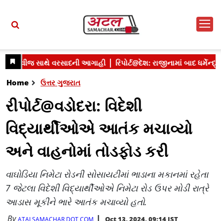
Home
ઉત્તર ગુજરાત
રીપોર્ટ@વડોદરા: વિદેશી
વિદ્યાર્થીઓએ આતંક મચાવ્યો
અને વાહનોમાં તોડફોડ કરી
વાઘોડિયા નિમેટા રોડની સોસાયટીમાં ભાડાના મકાનમાં રહેતા
7 જેટલા વિદેશી વિદ્યાર્થીઓએ નિમેટા રોડ ઉપર મોડી રાત્રે
આડાસ મૂકીને ભારે આતંક મચાવ્યો હતો.
By
Oct 13, 2024, 09:14 IST
ATALSAMACHAR DOT COM