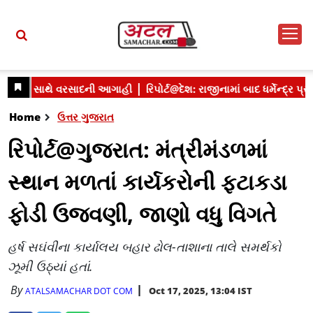
Home
ઉત્તર ગુજરાત
રિપોર્ટ@ગુજરાત: મંત્રીમંડળમાં
સ્થાન મળતાં કાર્યકરોની ફટાકડા
ફોડી ઉજવણી, જાણો વધુ વિગતે
હર્ષ સઘંવીના કાર્યાલય બહાર ઢોલ-તાશાના તાલે સમર્થકો
ઝૂમી ઉઠ્યાં હતાં.
By
Oct 17, 2025, 13:04 IST
ATALSAMACHAR DOT COM