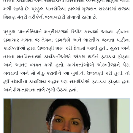
તેમના કાર્યાલય અને સમર્થકોના વિસ્તારોમાં ઉત્સાહનો માહોલ જોવા
મળી રહ્યો છે. પ્રફુલ પાનસેરિયા હાલમાં ગુજરાત સરકારમાં રાજ્ય
શિક્ષણ મંત્રી તરીકેની જવાબદારી સંભાળી રહ્યા છે.
પ્રફુલ પાનસેરિયાને મંત્રીમંડળમાં રિપીટ કરવામાં આવ્યા હોવાના
સમાચાર મળતા જ તેમના સમર્થકો અને ભારતીય જનતા પાર્ટીના
કાર્યકર્તાઓ દ્વારા ઉજવણી શરૂ કરી દેવામાં આવી હતી. સુરત અને
તેમના મતવિસ્તારમાં કાર્યકર્તાઓએ એકઠા થઈને ફટાકડા ફોડ્યા
અને આનંદ વ્યક્ત કર્યો હતો. કાર્યકર્તાઓએ એકબીજાને પેંડા
ખવડાવી અને મોં મીઠું કરાવીને આ ખુશીની ઉજવણી કરી હતી. તો
હર્ષ સંઘવીના કાર્યાલય બહાર પણ સમર્થકોએ ફટાકડા ફોડ્યા હતા
અને ઢોલ-તાશાના તાલે ઝૂમી ઉઠ્યાં હતાં.