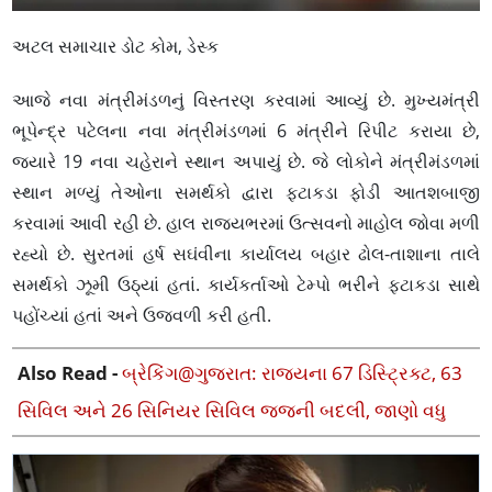
અટલ સમાચાર ડોટ કોમ, ડેસ્ક
આજે નવા મંત્રીમંડળનું વિસ્તરણ કરવામાં આવ્યું છે. મુખ્યમંત્રી
ભૂપેન્દ્ર પટેલના નવા મંત્રીમંડળમાં 6 મંત્રીને રિપીટ કરાયા છે,
જ્યારે 19 નવા ચહેરાને સ્થાન અપાયું છે. જે લોકોને મંત્રીમંડળમાં
સ્થાન મળ્યું તેઓના સમર્થકો દ્વારા ફટાકડા ફોડી આતશબાજી
કરવામાં આવી રહી છે. હાલ રાજ્યભરમાં ઉત્સવનો માહોલ જોવા મળી
રહ્યો છે. સુરતમાં હર્ષ સઘંવીના કાર્યાલય બહાર ઢોલ-તાશાના તાલે
સમર્થકો ઝૂમી ઉઠ્યાં હતાં. કાર્યકર્તાઓ ટેમ્પો ભરીને ફટાકડા સાથે
પહોંચ્યાં હતાં અને ઉજવળી કરી હતી.
Also Read -
બ્રેકિંગ@ગુજરાત: રાજ્યના 67 ડિસ્ટ્રિક્ટ, 63
સિવિલ અને 26 સિનિયર સિવિલ જજની બદલી, જાણો વધુ