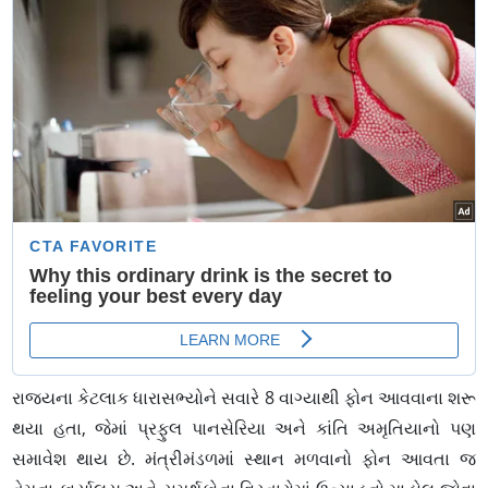
રાજ્યના કેટલાક ધારાસભ્યોને સવારે 8 વાગ્યાથી ફોન આવવાના શરૂ
થયા હતા, જેમાં પ્રફુલ પાનસેરિયા અને કાંતિ અમૃતિયાનો પણ
સમાવેશ થાય છે. મંત્રીમંડળમાં સ્થાન મળવાનો ફોન આવતા જ