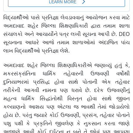
વિદ્યાર્થીઓ પાસે પ્રતિજ્ઞા લેવડાવવાનું આયોજન કરવા માટે
અમદાવાદ શહેર જિલ્લા શિક્ષણાધિકારી દ્વારા તમામ શાળા
સંચાલકો અને આચાર્યોને પત્ર લખી સૂચના આપી છે. DEO
સૂચનાના આધારે આજે તમામ શાળાઓમાં અંદાજિત પાંચ
લાખ વિદ્યાર્થીઓ પ્રતિજ્ઞા લેશે.
અમદાવાદ શહેર જિલ્લા શિક્ષણાધિકારીએ જણાવ્યું હતું કે,
મકરસંક્રાંતિના ધાર્મિક તહેવારની ઉજવણી વર્ષોથી
દુનિયાભરમાં પ્રસિદ્ધ હોવા સાથે પોતાની એક તહેવાર
તરીકેની આગવી નામના પણ ધરાવે છે. દરેક ઉજવણીનું
મહત્વ ધાર્મિક સિદ્ધાંતોથી વિસ્તૃત હોવા સાથે જીવન
કલ્યાણનો આશય પણ એટલા જ ભાવથી તેમાં જોડાયેલો
હોય છે. પરંતુ જ્યારે કોઈ ઉજવણી, પ્રસંગ, તહેવાર પોતાને
પશુ પક્ષી કે પ્રકૃતિને જીવલેણ કે નુકસાન કરતા જાણે
અજાણે આવી કોઈ દુર્ઘટના ન બને તે જોવું પણ આપણા