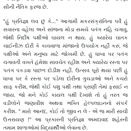
સૌની નૈતિક ફરજ છે.
"હું પ્રતિજ્ઞા લવ છું કે...'' આગામી મકરસંક્રાંતિના પર્વે હું
સવારના વહેલા અને સાંજના મોડા સમયે પતંગ નહિ ચગાવુ,
જેથી નિર્દોષ પક્ષીઓ ઘાયલ ન થાય. હું ક્યારેય ઘાતક
ચાઈનીઝ દોરી કે કાચવાળા માંજાનો ઉપયોગ નહીં કરું, જે
પક્ષીઓ અને મનુષ્ય માટે જોખમી છે. હું ધાબા પર પતંગ
ચગાવતી વખતે હંમેશા સાવચેત રહીશ અને ક્યારેય રસ્તા પર
પતંગ પકડવા પાછળ દોડીશ નહીં. ઉત્સવ પૂરો થયા પછી હું
ધાબા પર કે રસ્તા પર પડેલા દોરીના ગુચડાઓ અને કચરો
સાફ કરીશ, જેથી કોઈ પશુ પક્ષી તથા પ્રાણી તેમાં ફસાઈ ન
જાય. જો મને કોઈ કાયલ પક્ષી દેખાશે તો હું તરત જ
વડીલોને જણાવીશ અથવા ભક્તિ હેલ્પલાઇનનો સંપર્ક
કરીશ. " મારો આનંદ, કોઈ તો જીવ ન લે - એ જ મારી સાચી
ઉત્તરાયણ !" આ પ્રકારની પ્રતિજ્ઞા અમદાવાદ શહેરની
તમામ શાળાઓમાં વિદ્યાર્થીઓ લેવાના છે.