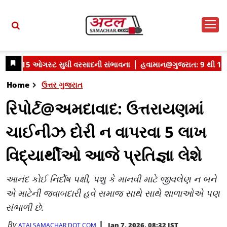
Home
ઉત્તર ગુજરાત
રિપોર્ટ@અમદાવાદ: ઉત્તરાયણમાં
ચાઈનીઝ દોરી ન વાપરવા 5 લાખ
વિદ્યાર્થીઓ આજે પ્રતિજ્ઞા લેશે
આનંદ કોઈ નિર્દોષ પક્ષી, પશુ કે માનવી માટે જીવલેણ ન બને
એ માટેની જવાબદારી હવે સમાજ સાથે સાથે શાળાઓએ પણ
સંભાળી છે.
By
Jan 7, 2026, 08:32 IST
ATALSAMACHAR DOT COM