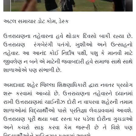
અટલ સમાચાર ડોટ કોમ, ડેસ્ક
ઉત્તરાયણના તહેવારના હવે થોડાક દિવસો બાકી રહ્યા છે.
ઉત્તરાયણ રંગબેરંગી પતંગો, ખુશીઓ અને ઉત્સાહનો
તહેવાર. આ આનંદ કોઈ નિર્દોષ પક્ષી, પશુ કે માનવી માટે
જીવલેણ ન બને એ માટેની જવાબદારી હવે સમાજ સાથે સાથે
શાળાઓએ પણ સંભાળી છે.
અમદાવાદ શહેર જિલ્લા શિક્ષણાધિકારી દ્વારા નવતર પ્રયોગ
શરૂ કરવામાં આવ્યો છે. ઉત્તરાયણના તહેવારને ધ્યાનમાં
રાખી ઉત્તરાયણમાં ચાઈનીઝ દોરી ન વાપરવા શહેરની તમામ
શાળાઓમાં વિદ્યાર્થીઓ પાસે પ્રતિજ્ઞા લેવડાવવામાં આવશે.
ઉત્તરાયણ પૂરી થયા બાદ રસ્તા પર પડેલા દોરીના ગુચડાઓ
અને કચરો સાફ કરવા કેમ જરૂરી છે તે વિશે પણ
વિદ્યાર્થીઓને માહિતગાર કરવામાં આવશે.