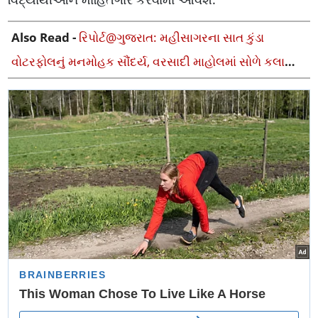
Also Read -
રિપોર્ટ@ગુજરાત: મહીસાગરના સાત કુંડા
વોટરફોલનું મનમોહક સૌંદર્ય, વરસાદી માહોલમાં સોળે કલાએ
ખીલી ઊઠ્યો વોટરફોલ