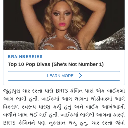
જુહાપુરા ચાર રસ્તા પાસે BRTS કેબિન પાસે એક બાઈકમાં
આગ લાગી હતી. બાઈકમાં આગ લાગતા થોડીવારમાં આગે
વિકરાળ સ્વરૂપ ધારણ કર્યું હતું અને બાઈક આખેઆખી
બળીને ખાખ થઈ ગઈ હતી. બાઈકમાં લાગેલી આગના કારણે
BRTS કેબિનને પણ નુકસાન થયું હતું. ચાર રસ્તા જેવો