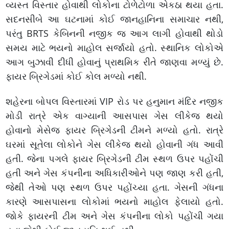
વ્યસ્ત વિસ્તાર હોવાથી લોકોના ટોળેટોળા એકઠા થયા હતા.
સદનસીબે આ ઘટનામાં કોઈ જાનહાનિના સમાચાર નથી,
પરંતુ BRTS કેબિનની નજીક જ આગ લાગી હોવાથી થોડો
સમય માટે ભયનો માહોલ સર્જાયો હતો. સ્થાનિક લોકોએ
આગ બુઝાવી દીધી હોવાનું પ્રાથમિક રીતે જાણવા મળ્યું છે.
ફાયર બ્રિગેડમાં કોઈ કોલ મળ્યો નથી.
શહેરના બોપલ વિસ્તારમાં VIP રોડ પર હનુમાન મંદિર નજીક
મોડી રાત્રે એક વાગ્યાની આસપાસ ગેસ લીકેજ થયો
હોવાનો મેસેજ ફાયર બ્રિગેડની ટીમને મળ્યો હતો. રાત્રે
ઘરમાં સૂતેલા લોકોને ગેસ લીકેજ થયો હોવાની ગંધ આવી
હતી. જેના પગલે ફાયર બ્રિગેડની ટીમ સ્થળ ઉપર પહોંચી
હતી અને ગેસ કંપનીના અધિકારીઓને પણ જાણ કરી હતી,
જેથી તેઓ પણ સ્થળ ઉપર પહોંચ્યા હતા. ગેસની ગંધના
કારણે આસપાસના લોકોમાં ભયનો માહોલ ફેલાયો હતો.
જોકે ફાયરની ટીમ અને ગેસ કંપનીના લોકો પહોંચી ગયા