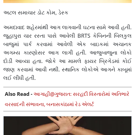
અટલ સમાચાર ડોટ કોમ, ડેસ્ક
અમદાવાદ શહેરમાંથી આગ લાગવાની ઘટના સામે આવી હતી.
જુહાપુરા ચાર રસ્તા પાસે આવેલી BRTS કેબિનની બિલકુલ
બાજુમાં પાર્ક કરવામાં આવેલી એક બાઇકમાં અચાનક
અગમ્ય કારણોસર આગ લાગી હતી. આજુબાજુના લોકો
દોડી આવ્યા હતા. જોકે આ મામલે ફાયર બ્રિગેડમાં કોઈ
જાણ કરવામાં આવી નથી. સ્થાનિક લોકોએ આગને કાબૂમાં
લઈ લીધી હતી.
Also Read -
આગાહી@ગુજરાત: સરહદી વિસ્તારોમાં અતિભારે
વરસાદની સંભાવના, બનાસકાંઠામાં રેડ એલર્ટ