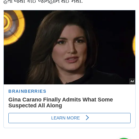
હતા જેથી કોઈ જાનહાનિ થઈ નથી.