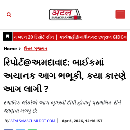
Home
ઉત્તર ગુજરાત
રિપોર્ટ@અમદાવાદ: બાઈકમાં
અચાનક આગ ભભૂકી, કયા કારણે
આગ લાગી ?
સ્થાનિક લોકોએ આગ બુઝાવી દીધી હોવાનું પ્રાથમિક રીતે
જાણવા મળ્યું છે.
By
Apr 5, 2026, 12:16 IST
ATALSAMACHAR DOT COM