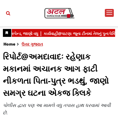
Home
ઉત્તર ગુજરાત
રિપોર્ટ@અમદાવાદઃ રહેણાક
મકાનમાં અચાનક આગ ફાટી
નીકળતા પિતા-પુત્ર ભડથું, જાણો
સમગ્ર ઘટના એકજ ક્લિકે
પોલીસ દ્વારા પણ આ મામલે વધુ તપાસ હાથ ધરવામાં આવી
છે.