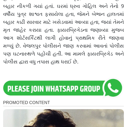
બહાર નીકળી ગયાં હતાં. ઘરમાં ધ્રુવ ગોહિલ અને તેનો 9
વર્ષીય પુત્ર શાશ્વત ફસાયેલા હતા, જેમને બેભાન હાલતમાં
બહાર કાઢી સારવાર માટે ખસેડવામાં આવ્યા હતા, જ્યાં તેમને
મૃત જાહેર કરાયા હતા. ફાયરબ્રિગેડના જણાવ્યા મુજબ
આગ શોર્ટસર્કિટથી લાગી હોવાનું પ્રાથમિક રીતે જાણવા
મળ્યું છે. વેજલપુર પોલીસને જાણ કરવામાં આવતાં પોલીસ
પણ ઘટનાસ્થળે પહોંચી હતી. આ મામલે ફાયરબ્રિગેડ અને
પોલીસ દ્વારા વધુ તપાસ હાથ ધરાઈ છે.