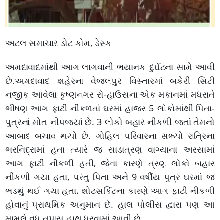
અટલ સમાચાર ડોટ કોમ, ડેસ્ક
અમદાવાદમાંથી આગ લાગવાની ભયાનક દુર્ઘટના સામે આવી
છે.અમદાવાદ શહેરના વેજલપુર વિસ્તારમાં બકેરી સિટી
નજીક આવેલા કૃષ્ણનગર રો-હાઉસના એક મકાનમાં મધરાતે
ભીષણ આગ ફાટી નીકળતાં ઘરમાં હાજર 5 લોકોમાંથી પિતા-
પુત્રનાં મોત નીપજ્યાં છે. 3 લોકો બહાર નીકળી જતાં તેમનો
આબાદ બચાવ થયો છે. ગોહિલ પરિવારના સભ્યો રાત્રિના
ભરનિદ્રામાં હતા ત્યારે જ સાડાત્રણ વાગ્યાના અરસામાં
આગ ફાટી નીકળી હતી, જેના કારણે ત્રણ લોકો બહાર
નીકળી ગયા હતા, પરંતુ પિતા અને 9 વર્ષીય પુત્ર ઘરમાં જ
ભડથું થઈ ગયા હતા. શોટસર્કિટના કારણે આગ ફાટી નીકળી
હોવાનું પ્રાથમિક અનુમાન છે. હાલ પોલીસ દ્વારા પણ આ
મામલે વધુ તપાસ હાથ ધરવામાં આવી છે.