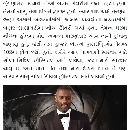
ગૂંગણામણ થવાથી તેઓ બહાર ગેલરીમાં જતાં રહ્યાં હતાં.
તેમનાં સાસુ તથા દીકરી હાજર હતાં. ત્યાર બાદ અમે ત્રણેય
જણા અમારી બાલ્કનીમાંથી અમારા પાડોશીના મકાનમાંથી
બહાર સોસાયટીમાં નીચે ઊતરી ગયાં હતાં. તેમના ઘરમાં
નીચેના હોલમાં કોઇ અગમ્ય કારણોસર આગ લાગી હોવાનું
જણાયું હતું, જેથી ત્યાં હાજર કોઇએ ફાયરબ્રિગેડ તેમજ
108માં ફોન કર્યો હતો. શરીરે આગ લાગવાથી સારવાર માટે
સોલા સિવિલ હોસ્પિટલ ખાતે લાવેલા, જ્યાં મારી સારવાર
ચાલુ છે અને મારા પતિ તથા મારા દીકરા શાશ્વતને પણ
સારવાર સાસુ સોલા સિવિલ હોસ્પિટલ ખાતે લાવેલાં હતાં.