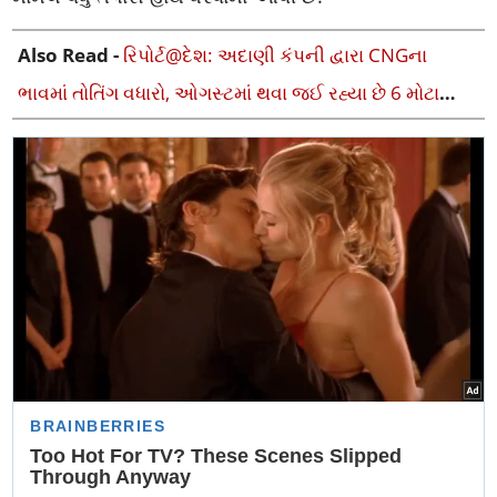
Also Read -
રિપોર્ટ@દેશ: અદાણી કંપની દ્વારા CNGના
ભાવમાં તોતિંગ વધારો, ઓગસ્ટમાં થવા જઈ રહ્યા છે 6 મોટા
ફેરફારો