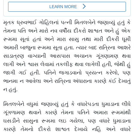
મૃતક ધ્રુવભાઈ ગોહિલનાં પત્ની મિતલબેને જણાવ્યું હતું કે
તેમના પતિ અને મારો નવ વર્ષીય દીકરો શાશ્વત અને હું એક
રૂમમા સૂતાં હતાં અને મારા સાસુ તથા મારી દીકરી ધૂમી
અમારી બાજુના રૂમમા સૂતા હતા. ત્યાર બાદ રાત્રિના આશરે
સાડાત્રણ વાગ્યાની આસપાસ અચાનક ગૂંગણામણ થવા
લાગી અને શ્વાસ લેવામાં તકલીફ થવા લાગેલી હતી, જેથી હું
જાગી ગઈ હતી. પતિને જગાડવાનો પ્રયત્ન કરેલો, પણ
ભાનમા ન આવેલા અને રાત્રિના અંધારાના કારણે કંઈ દેખાતું
ન હતું.
મિતલબેને વધુમાં જણાવ્યું હતું કે વધારેપડતા ધુમાડાના લીધે
ગૂંગળામણ થવાને કારણે તેમના પતિને અમારા રૂમમાંથી
ઘસડીને સાસુના રૂમમા લઇ ગયેલા, પણ વધારે ધુમાડાના
કારણે તેમનો દીકરો શાશ્વત દેખાયે નહિ અને વધારે