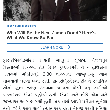
ફાયરબ્રિગેડમાંથી મળતી માહિતી મુજબ, વેજલપુર
વિસ્તારમાં મકરબા રોડ ઉપર કૃષ્ણનગરી રો - હાઉસના
મકાનમાં મોડીરાત્રે 3:30 વાગ્યાની આજુબાજુ આગ
લાગવાની ઘટના બની હતી. ફાયરબ્રિગેડની ટીમને સ્થાનિક
લોકો દ્વારા જાણ કરવામાં આવતાં બેથી વધુ ગાડીઓ
ઘટનાસ્થળ ઉપર પહોંચી હતી. ઉપર અને નીચે એમ બંને
જગ્યાએ આગ લાગેલી હતી. મકાનમાં આખો પરિવાર સૂતેલો
હતો, જોકે આગ લાગી ત્યારે એક વૃદ્ધા તેમજ ઘરની મહિલા