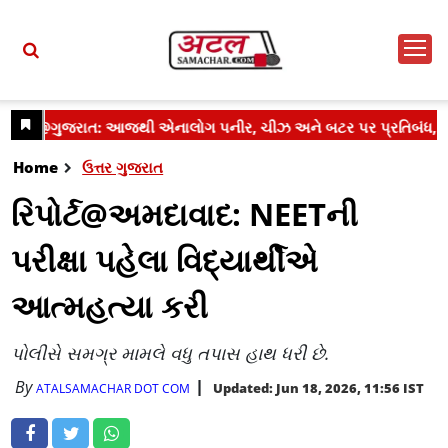
Home
ઉત્તર ગુજરાત
રિપોર્ટ@અમદાવાદ: NEETની
પરીક્ષા પહેલા વિદ્યાર્થીએ
આત્મહત્યા કરી
પોલીસે સમગ્ર મામલે વધુ તપાસ હાથ ધરી છે.
By
Updated: Jun 18, 2026, 11:56 IST
ATALSAMACHAR DOT COM