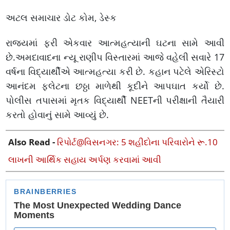
અટલ સમાચાર ડોટ કોમ, ડેસ્ક
રાજ્યમાં ફરી એકવાર આત્મહત્યાની ઘટના સામે આવી
છે.અમદાવાદના ન્યૂ રાણીપ વિસ્તારમાં આજે વહેલી સવારે 17
વર્ષના વિદ્યાર્થીએ આત્મહત્યા કરી છે. કહાન પટેલે એરિસ્ટો
આનંદમ ફ્લેટના છઠ્ઠા માળેથી કૂદીને આપઘાત કર્યો છે.
પોલીસ તપાસમાં મૃતક વિદ્યાર્થી NEETની પરીક્ષાની તૈયારી
કરતો હોવાનું સામે આવ્યું છે.
Also Read -
રિપોર્ટ@વિસનગર: 5 શહીદોના પરિવારોને રૂ.10
લાખની આર્થિક સહાય અર્પણ કરવામાં આવી