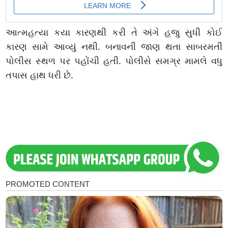
આત્મહત્યા કયા કારણથી કરી તે અંગે હજુ સુધી કોઈ
કારણ સામે આવ્યું નથી. બનાવની જાણ થતા સાબરમતી
પોલીસ સ્થળ પર પહોંચી હતી. પોલીસે સમગ્ર મામલે વધુ
તપાસ હાથ ધરી છે.