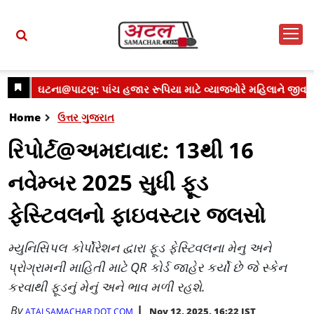
Home
ઉત્તર ગુજરાત
રિપોર્ટ@અમદાવાદ: 13થી 16
નવેમ્બર 2025 સુધી ફૂડ
ફેસ્ટિવલનો ફાઇવસ્ટાર જલસો
મ્યુનિસિપલ કોર્પોરેશન દ્વારા ફૂડ ફેસ્ટિવલના મેનુ અને
પ્રોગ્રામની માહિતી માટે QR કોર્ડ જાહેર કર્યો છે જે સ્કેન
કરવાથી ફૂડનું મેનું અને ભાવ મળી રહશે.
By
Nov 12, 2025, 16:22 IST
ATALSAMACHAR DOT COM