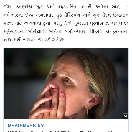
જેમાં કેન્દ્રીય ગૃહ અને સહકારિતા મંત્રી અમિત શાહ 13
નવેમ્બરના રોજ અમદાવાદ ફૂડ ફેસ્ટિવલ અને બુક ફેરનું ઉદ્ધાટન
કરવા માટે આવવાના હતા. પરંતુ તેનો ગુજરાત પ્રવાસ રદ થયેલ છે.
મહેસાણાના બોરીયાવી ખાતેના કાર્યક્રમમાં વીડિયો કોન્ફરન્સના
માધ્યમથી સંભવત ​​​જોડાઈ શકે છે.