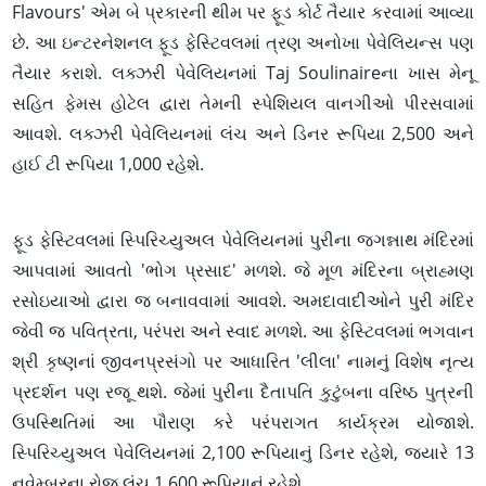
Flavours' એમ બે પ્રકારની થીમ પર ફૂડ કોર્ટ તૈયાર કરવામાં આવ્યા
છે. આ ઇન્ટરનેશનલ ફૂડ ફેસ્ટિવલમાં ત્રણ અનોખા પેવેલિયન્સ પણ
તૈયાર કરાશે. લક્ઝરી પેવેલિયનમાં Taj Soulinaireના ખાસ મેનૂ
સહિત ફેમસ હોટેલ દ્વારા તેમની સ્પેશિયલ વાનગીઓ પીરસવામાં
આવશે. લક્ઝરી પેવેલિયનમાં લંચ અને ડિનર રૂપિયા 2,500 અને
હાઈ ટી રૂપિયા 1,000 રહેશે.
ફૂડ ફેસ્ટિવલમાં સ્પિરિચ્યુઅલ પેવેલિયનમાં પુરીના જગન્નાથ મંદિરમાં
આપવામાં આવતો 'ભોગ પ્રસાદ' મળશે. જે મૂળ મંદિરના બ્રાહ્મણ
રસોઇયાઓ દ્વારા જ બનાવવામાં આવશે. અમદાવાદીઓને પુરી મંદિર
જેવી જ પવિત્રતા, પરંપરા અને સ્વાદ મળશે. આ ફેસ્ટિવલમાં ભગવાન
શ્રી કૃષ્ણનાં જીવનપ્રસંગો પર આધારિત 'લીલા' નામનું વિશેષ નૃત્ય
પ્રદર્શન પણ રજૂ થશે. જેમાં પુરીના દૈતાપતિ કુટુંબના વરિષ્ઠ પુત્રની
ઉપસ્થિતિમાં આ પૌરાણ કરે પરંપરાગત કાર્યક્રમ યોજાશે.
સ્પિરિચ્યુઅલ પેવેલિયનમાં 2,100 રૂપિયાનું ડિનર રહેશે, જ્યારે 13
નવેમ્બરના રોજ લંચ 1,600 રૂપિયાનું રહેશે.