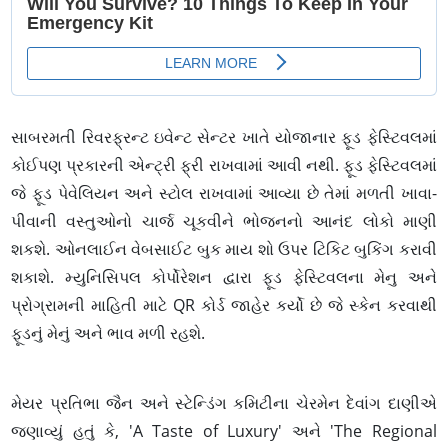
સાબરમતી રિવરફ્રન્ટ ઇવેન્ટ સેન્ટર ખાતે યોજાનાર ફૂડ ફેસ્ટિવલમાં
કોઈપણ પ્રકારની એન્ટ્રી ફ્રી રાખવામાં આવી નથી. ફૂડ ફેસ્ટિવલમાં
જે ફૂડ પેવેલિયન અને સ્ટોલ રાખવામાં આવ્યા છે તેમાં મળતી ખાવા-
પીવાની વસ્તુઓનો ચાર્જ ચૂકવીને ભોજનનો આનંદ લોકો માણી
શકશે. ઓનલાઈન વેબસાઈટ બુક માય શો ઉપર ટિકિટ બુકિંગ કરાવી
શકાશે. મ્યુનિસિપલ કોર્પોરેશન દ્વારા ફૂડ ફેસ્ટિવલના મેનુ અને
પ્રોગ્રામની માહિતી માટે QR કોર્ડ જાહેર કર્યો છે જે સ્કેન કરવાથી
ફૂડનું મેનું અને ભાવ મળી રહશે.
મેયર પ્રતિભા જૈન અને સ્ટેન્ડિંગ કમિટીના ચેરમેન દેવાંગ દાણીએ
જણાવ્યું હતું કે, 'A Taste of Luxury' અને 'The Regional