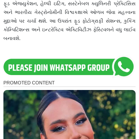
ફૂડ એજ્યુકેશન, હેલ્ધી ઇટિંગ, સસ્ટેનેબલ ક્યુલિનરી પ્રેક્ટિસિસ
અને ભારતીય ગેસ્ટ્રોનોમીની વિશ્વકક્ષાએ ઓળખ જેવા મહત્ત્વના
મુદ્દાઓ પર ચર્ચા થશે. આ ઉપરાંત ફૂડ ફોટોગ્રાફી સેશન્સ, કુકિંગ
કોમ્પિટિશન્સ અને ઇન્ટરેક્ટિવ એક્ટિવિટીઝ ફેસ્ટિવલને વધુ લાઈવ
બનાવશે.