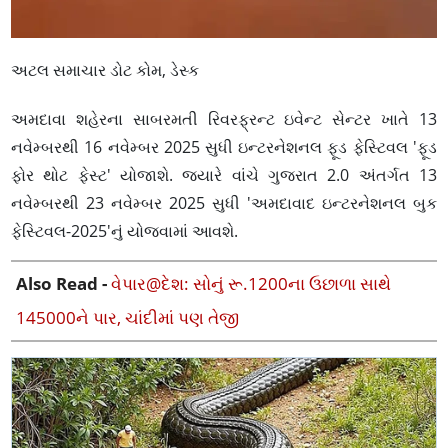
અટલ સમાચાર ડોટ કોમ, ડેસ્ક
અમદાવા શહેરના સાબરમતી રિવરફ્રન્ટ ઇવેન્ટ સેન્ટર ખાતે 13
નવેમ્બરથી 16 નવેમ્બર 2025 સુધી ઇન્ટરનેશનલ ફૂડ ફેસ્ટિવલ 'ફૂડ
ફોર થોટ ફેસ્ટ' યોજાશે. જ્યારે વાંચે ગુજરાત 2.0 અંતર્ગત 13
નવેમ્બરથી 23 નવેમ્બર 2025 સુધી 'અમદાવાદ ઇન્ટરનેશનલ બુક
ફેસ્ટિવલ-2025'નું યોજવામાં આવશે.
Also Read -
વેપાર@દેશ: સોનું રૂ.1200ના ઉછાળા સાથે
145000ને પાર, ચાંદીમાં પણ તેજી