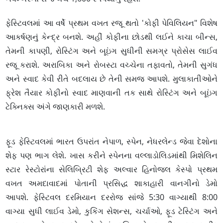
ફેસ્ટિવલમાં આ વર્ષે પ્રથમ વખત રજૂ થતો 'કોફી પેવિલિયન" વિશેષ
આકર્ષણનું કેન્દ્ર બનશે. અહીં કોફીના છોડથી લઈને કાચા બીન્સ,
તેમની કાપણી, રોસ્ટિંગ અને બૂઇંગ સુધીની સમગ્ર પ્રોસેસ લાઈવ
રજૂ કરાશે. અરાબિકા અને રોબસ્ટા વચ્ચેના તફાવતો, તેમની સુગંધ
અને સ્વાદ કેવી રીતે બદલાય છે તેની સમજ આપશે. મુલાકાતીઓને
ફ્રેશ તૈયાર કોફીનો સ્વાદ માણવાની તક સાથે રોસ્ટિંગ અને બૂઇંગ
ટેક્નિક્સ અંગે જાણકારી મળશે.
ફૂડ ફેસ્ટિવલમાં ભારત ઉપરાંત નેપાળ, સ્પેન, નેધરલેન્ડ જેવા દેશોના
શેફ પણ ભાગ લેશે. ખાસ કરીને સ્પેનના વલ્લાડોલિડમાંથી મિશેલિન
સ્ટાર રેસ્ટોરાંના સેલિબ્રિટી શેફ અલ્વાર હિનોજલ કેસ્પો પ્રથમ
વખત અમદાવાદમાં પોતાની પ્રસિદ્ધ શાકાહારી વાનગીનો ડેમો
આપશે. ફેસ્ટિવલ દરમિયાન દરરોજ સાંજે 5:30 વાગ્યાથી 8:00
વાગ્યા સુધી લાઈવ ડેમો, કુકિંગ સેશન્સ, ચર્ચાઓ, ફૂડ ટેસ્ટિંગ અને