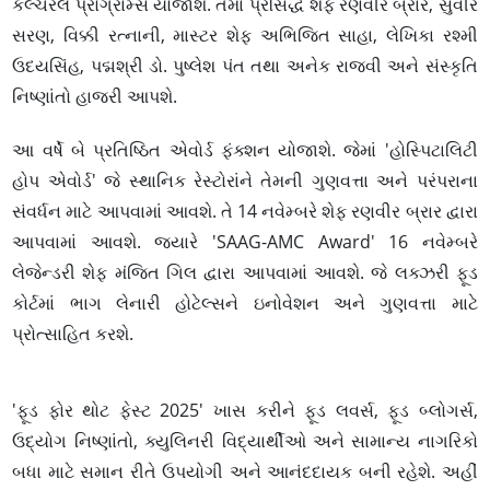
કલ્ચરલ પ્રોગ્રામ્સ યોજાશે. તેમાં પ્રસિદ્ધ શેફ રણવીર બ્રાર, સુવીર
સરણ, વિક્કી રત્નાની, માસ્ટર શેફ અભિજિત સાહા, લેખિકા રશ્મી
ઉદયસિંહ, પદ્મશ્રી ડો. પુષ્લેશ પંત તથા અનેક રાજવી અને સંસ્કૃતિ
નિષ્ણાંતો હાજરી આપશે.
આ વર્ષે બે પ્રતિષ્ઠિત એવોર્ડ ફંક્શન યોજાશે. જેમાં 'હોસ્પિટાલિટી
હોપ એવોર્ડ' જે સ્થાનિક રેસ્ટોરાંને તેમની ગુણવત્તા અને પરંપરાના
સંવર્ધન માટે આપવામાં આવશે. તે 14 નવેમ્બરે શેફ રણવીર બ્રાર દ્વારા
આપવામાં આવશે. જ્યારે 'SAAG-AMC Award' 16 નવેમ્બરે
લેજેન્ડરી શેફ મંજિત ગિલ દ્વારા આપવામાં આવશે. જે લક્ઝરી ફૂડ
કોર્ટમાં ભાગ લેનારી હોટેલ્સને ઇનોવેશન અને ગુણવત્તા માટે
પ્રોત્સાહિત કરશે.
'ફૂડ ફોર થોટ ફેસ્ટ 2025' ખાસ કરીને ફૂડ લવર્સ, ફૂડ બ્લોગર્સ,
ઉદ્યોગ નિષ્ણાંતો, ક્યુલિનરી વિદ્યાર્થીઓ અને સામાન્ય નાગરિકો
બધા માટે સમાન રીતે ઉપયોગી અને આનંદદાયક બની રહેશે. અહીં