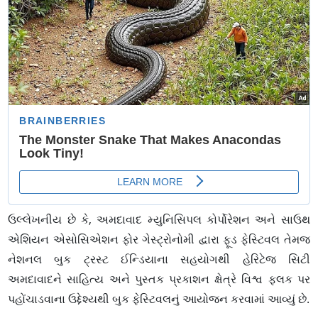
ઉલ્લેખનીય છે કે, અમદાવાદ મ્યુનિસિપલ કોર્પોરેશન અને સાઉથ
એશિયન એસોસિએશન ફોર ગેસ્ટ્રોનોમી દ્વારા ફૂડ ફેસ્ટિવલ તેમજ
નેશનલ બુક ટ્રસ્ટ ઈન્ડિયાના સહયોગથી હેરિટેજ સિટી
અમદાવાદને સાહિત્ય અને પુસ્તક પ્રકાશન ક્ષેત્રે વિશ્વ ફલક પર
પહોંચાડવાના ઉદ્દેશ્યથી બુક ફેસ્ટિવલનું આયોજન કરવામાં આવ્યું છે.