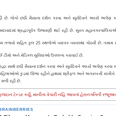
. લોકો છઠી મૈયાના દર્શન કરવા અને સૂર્યદેવને અર્ઘ્ય અર્પણ ક
દાવાદમાં શ્રદ્ધાપૂર્વક ઉજવણી થઈ રહી છે. સુરત મહાનગરપાલિકાએ પ
ત્રિમ તળાવો સહિત કુલ 25 સ્થળોએ વ્યાપક વ્યવસ્થા ગોઠવી છે. તમા
DRF ટીમો અને મેડિકલ સુવિધાઓ ઉપલબ્ધ કરાવાઈ છે.
્રદ્ધા સાથે છઠી મૈયાના દર્શન કરવા અને સૂર્યદેવને અર્ઘ્ય અર્પણ કરવા 
 મહિલાઓએ કુંડમાં ઊભા રહીને હાથમાં શ્રીફળ અને અગરબત્તી રાખીને
ા મળી રહી છે.
ાઇન ટેન્ડર કર્યું, માનીતા વેપારી નહિ આવતાં હેરાનગતિની રજૂઆ