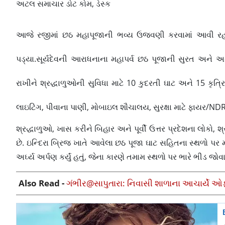
અટલ સમાચાર ડોટ કોમ, ડેસ્ક
આજે રજીમાં છઠ મહાપૂજાની ભવ્ય ઉજવણી કરવામાં આવી રહી છે
પડ્યા.સૂર્યદેવની આરાધનાના મહાપર્વ છઠ પૂજાની સુરત અને અમ
રાખીને શ્રદ્ધાળુઓની સુવિધા માટે 10 કુદરતી ઘાટ અને 15 કૃ
લાઇટિંગ, પીવાના પાણી, મોબાઇલ શૌચાલય, સુરક્ષા માટે ફાયર/N
શ્રદ્ધાળુઓ, ખાસ કરીને બિહાર અને પૂર્વી ઉત્તર પ્રદેશના લોકો, શ
છે. ઇન્દિરા બ્રિજ ખાતે આવેલા છઠ પૂજા ઘાટ સહિતના સ્થળો પર
અર્ઘ્ય અર્પણ કર્યું હતું, જેના કારણે તમામ સ્થળો પર ભારે ભીડ જોવ
Also Read -
ગંભીર@સાપુતારા: નિવાસી શાળાના આચાર્યે ઓફલ