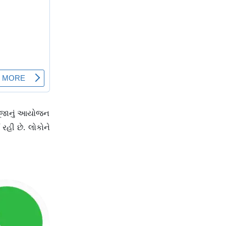
ઠ પૂજાનું આયોજન
 રહી છે. લોકોને