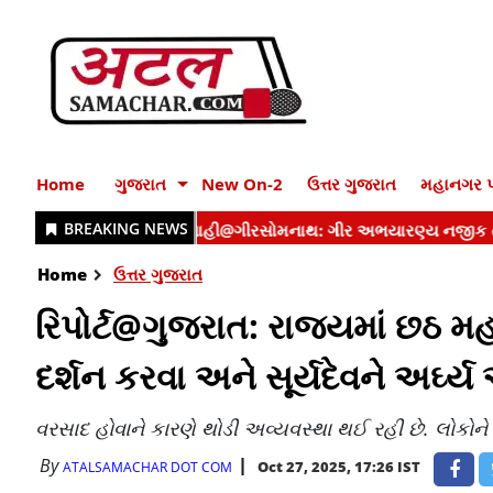
Home
ગુજરાત
New On-2
ઉત્તર ગુજરાત
મહાનગર પ
Home
ઉત્તર ગુજરાત
રિપોર્ટ@ગુજરાત: રાજ્યમાં છઠ 
દર્શન કરવા અને સૂર્યદેવને અર્ઘ્
વરસાદ હોવાને કારણે થોડી અવ્યવસ્થા થઈ રહી છે. લોકોને
By
Oct 27, 2025, 17:26 IST
ATALSAMACHAR DOT COM