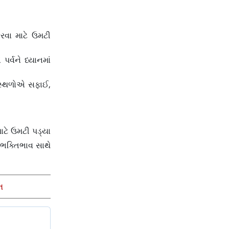
સંભાવના
રવા માટે ઉમટી
ર્વને ધ્યાનમાં
મ સ્થળોએ સફાઈ,
માટે ઉમટી પડ્યા
 ભક્તિભાવ સાથે
ત