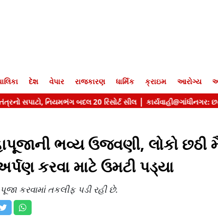
ાલિકા
દેશ
વેપાર
રાજકારણ
ધાર્મિક
ક્રાઇમ
આરોગ્ય
આ
મહાપૂજાની ભવ્ય ઉજવણી, લોકો છઠી મ
ય અર્પણ કરવા માટે ઉમટી પડ્યા
 પૂજા કરવામાં તકલીફ પડી રહી છે.