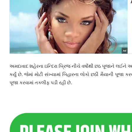
અમદાવાદ શહેરના ઇન્દિરા બ્રિજ નીચે વર્ષોથી છઠ પૂજાને લઈને આય
કર્યું છે. જેમાં મોટી સંખ્યામાં બિહારના લોકો છઠી મૈયાની પૂજા ક
પૂજા કરવામાં તકલીફ પડી રહી છે.