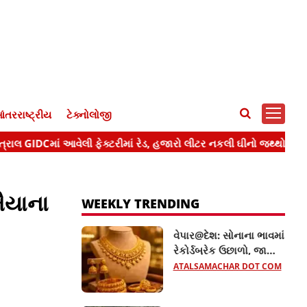
ંતરરાષ્ટ્રીય
ટેક્નોલોજી
ૈયાના
WEEKLY TRENDING
વેપાર@દેશ: સોનાના ભાવમાં
રેકોર્ડબ્રેક ઉછાળો, જાણો
22 અને 24 કેરેટના તાજા
ATALSAMACHAR DOT COM
ભાવ