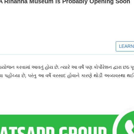
ોજન કરવામાં આવતું હોય છે. ત્યારે આ વર્ષે પણ કોર્પોરેશન દ્વારા છ
રવા પહોંચ્યા છે, પરંતુ આ વર્ષે વરસાદ હોવાને કારણે થોડી અવ્યવસ્થા થઈ