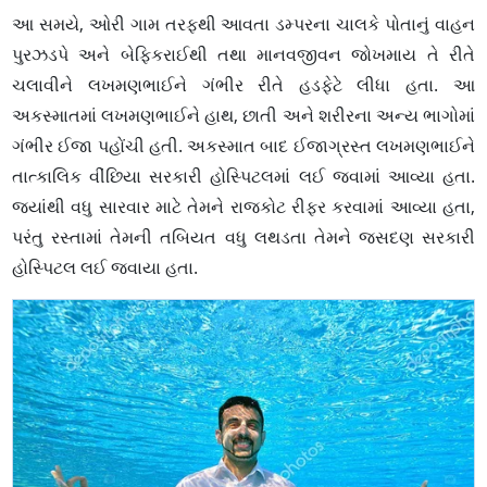
આ સમયે, ઓરી ગામ તરફથી આવતા ડમ્પરના ચાલકે પોતાનું વાહન
પુરઝડપે અને બેફિકરાઈથી તથા માનવજીવન જોખમાય તે રીતે
ચલાવીને લખમણભાઈને ગંભીર રીતે હડફેટે લીધા હતા. આ
અકસ્માતમાં લખમણભાઈને હાથ, છાતી અને શરીરના અન્ય ભાગોમાં
ગંભીર ઈજા પહોંચી હતી. અકસ્માત બાદ ઈજાગ્રસ્ત લખમણભાઈને
તાત્કાલિક વીંછિયા સરકારી હોસ્પિટલમાં લઈ જવામાં આવ્યા હતા.
જ્યાંથી વધુ સારવાર માટે તેમને રાજકોટ રીફર કરવામાં આવ્યા હતા,
પરંતુ રસ્તામાં તેમની તબિયત વધુ લથડતા તેમને જસદણ સરકારી
હોસ્પિટલ લઈ જવાયા હતા.