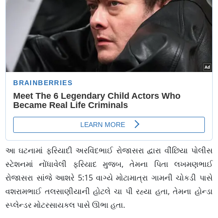
આ ઘટનામાં ફરિયાદી અરવિંદભાઈ રોજાસરા દ્વારા વીંછિયા પોલીસ
સ્ટેશનમાં નોંધાવેલી ફરિયાદ મુજબ, તેમના પિતા લખમણભાઈ
રોજાસરા સાંજે આશરે 5:15 વાગ્યે મોટામાત્રા ગામની ચોકડી પાસે
વશરામભાઈ તલસાણીયાની હોટલે ચા પી રહ્યા હતા, તેમના હોન્ડા
સ્પ્લેન્ડર મોટરસાયકલ પાસે ઊભા હતા.