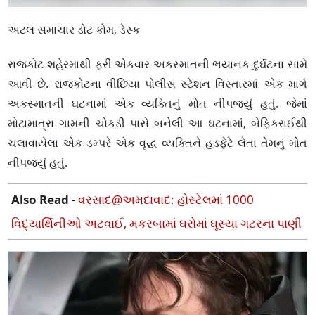
અટલ સમાચાર ડોટ કોમ, ડેસ્ક
રાજકોટ શહેરમાથી ફરી એકવાર અકસ્માતની ભયાનક દુર્ઘટના સામે
આવી છે. રાજકોટના વીંછિયા પોલીસ સ્ટેશન વિસ્તારમાં એક માર્ગ
અકસ્માતની ઘટનામાં એક વ્યક્તિનું મોત નીપજયું હતું. જેમાં
મોટામાત્રા ગામની ચોકડી પાસે બનેલી આ ઘટનામાં, બેફિકરાઈથી
ચલાવાયેલા એક ડમ્પરે એક વૃદ્ધ વ્યક્તિને હડફેટે લેતા તેમનું મોત
નીપજ્યું હતું.
Also Read -
વરસાદ@અમદાવાદ: હોસ્ટેલમાં 1000
વિદ્યાર્થિનીઓ અટવાઈ, મકરબામાં ઘરોમાં ઘૂસ્યા ગટરના પાણી