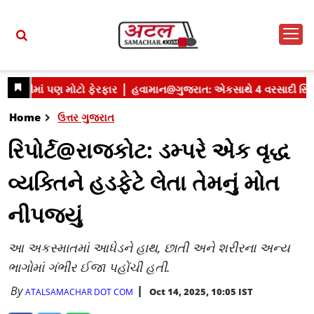
Home
ઉત્તર ગુજરાત
રિપોર્ટ@રાજકોટ: ડમ્પરે એક વૃદ્ધ
વ્યક્તિને હડફેટે લેતા તેમનું મોત
નીપજ્યું
આ અકસ્માતમાં આધેડને હાથ, છાતી અને શરીરના અન્ય
ભાગોમાં ગંભીર ઈજા પહોંચી હતી.
By
Oct 14, 2025, 10:05 IST
ATALSAMACHAR DOT COM