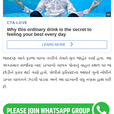
જસદણ ખાતે ફરજ પરના તબીબે તેમને મૃત જાહેર કર્યા હતા. આ
અકસ્માત સર્જાયા બાદ ડમ્પરનો ચાલક પોતાનું વાહન સ્થળ પર જ
છોડીને ફરાર થઈ ગયો હતો. પોલીસે ફરિયાદના આધારે ગુનો નોંધીને
ડમ્પર ચાલકને ઝડપી પાડવા અને આ ઘટનાની વધુ તપાસ હાથ ધરી
છે.