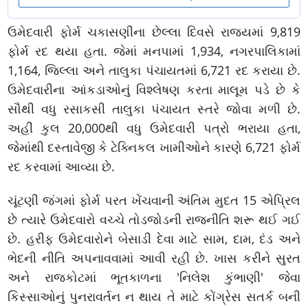
ઉમેદવારી ફોર્મ ચકાસણીના છેલ્લા દિવસે રાજ્યમાં 9,819
ફોર્મ રદ થયા હતા. જેમાં મનપામાં 1,934, નગરપાલિકામાં
1,164, જિલ્લા અને તાલુકા પંચાયતમાં 6,721 રદ કરાયા છે.
ઉમેદવારીના આંકડાઓનું વિશ્લેષણ કરતા માલૂમ પડે છે કે
સૌથી વધુ રસાકસી તાલુકા પંચાયત સ્તરે જોવા મળી છે.
અહીં કુલ 20,000થી વધુ ઉમેદવારી પત્રો ભરાયા હતા,
જેમાંથી દસ્તાવેજી કે ટેક્નિકલ ખામીઓને કારણે 6,721 ફોર્મ
રદ કરવામાં આવ્યા છે.
ચૂંટણી જંગમાં ફોર્મ પરત ખેંચવાની અંતિમ મુદત 15 એપ્રિલ
છે ત્યારે ઉમેદવારો વચ્ચે તોડજોડની રાજનીતિ શરૂ થઈ ગઈ
છે. હરીફ ઉમેદવારોને બેસાડી દેવા માટે સામ, દામ, દંડ અને
ભેદની નીતિ અપનાવવામાં આવી રહી છે. ખાસ કરીને સુરત
અને રાજકોટમાં ભૂતકાળના 'નિલેશ કુંભાણી' જેવા
કિસ્સાઓનું પુનરાવર્તન ન થાય તે માટે કોંગ્રેસ સતર્ક બની