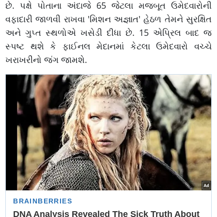
છે. પક્ષે પોતાના અંદાજે 65 જેટલા મજબૂત ઉમેદવારોની
વફાદારી જાળવી રાખવા 'મિશન અજ્ઞાત' હેઠળ તેમને સુરક્ષિત
અને ગુપ્ત સ્થળોએ ખસેડી દીધા છે. 15 એપ્રિલ બાદ જ
સ્પષ્ટ થશે કે ફાઈનલ મેદાનમાં કેટલા ઉમેદવારો વચ્ચે
ખરાખરીનો જંગ જામશે.