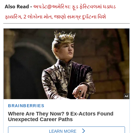
Also Read -
અપડેટ@અમેરિકા: ફૂડ ફેસ્ટિવલમાં ધડાધડ
ફાયરિંગ, 2 લોકોના મોત, જાણો સમગ્ર દુર્ઘટના વિશે