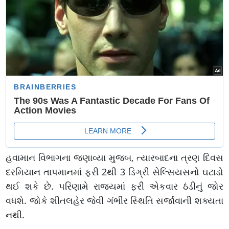
હવામાન વિભાગના જણાવ્યા મુજબ, ત્યારબાદના ત્રણ દિવસ
દરમિયાન તાપમાનમાં ફરી 2થી 3 ડિગ્રી સેલ્સિયસનો ઘટાડો
થઈ શકે છે. પરિણામે રાજ્યમાં ફરી એકવાર ઠંડીનું જોર
વધશે. જોકે શીતલહેર જેવી ગંભીર સ્થિતિ સર્જાવાની શક્યતા
નથી.