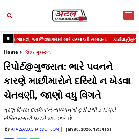
Home
ઉત્તર ગુજરાત
રિપોર્ટ@ગુજરાત: ભારે પવનને
કારણે માછીમારોને દરિયો ન ખેડવા
ચેતવણી, જાણો વધુ વિગતે
ત્રણ દિવસ દરમિયાન તાપમાનમાં ફરી 2થી 3 ડિગ્રી
સેલ્સિયસનો ઘટાડો થઈ શકે છે
By
Jan 30, 2026, 13:54 IST
ATALSAMACHAR DOT COM