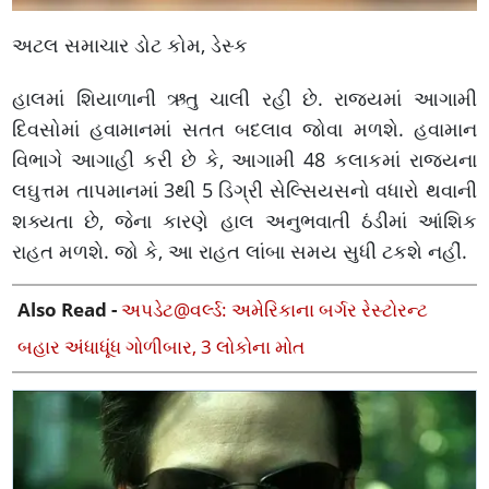
અટલ સમાચાર ડોટ કોમ, ડેસ્ક
હાલમાં શિયાળાની ઋતુ ચાલી રહી છે. રાજ્યમાં આગામી
દિવસોમાં હવામાનમાં સતત બદલાવ જોવા મળશે. હવામાન
વિભાગે આગાહી કરી છે કે, આગામી 48 કલાકમાં રાજ્યના
લઘુત્તમ તાપમાનમાં 3થી 5 ડિગ્રી સેલ્સિયસનો વધારો થવાની
શક્યતા છે, જેના કારણે હાલ અનુભવાતી ઠંડીમાં આંશિક
રાહત મળશે. જો કે, આ રાહત લાંબા સમય સુધી ટકશે નહીં.
Also Read -
અપડેટ@વર્લ્ડ: અમેરિકાના બર્ગર રેસ્ટોરન્ટ
બહાર અંધાધૂંધ ગોળીબાર, 3 લોકોના મોત