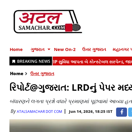
Home
ગુજરાત
New On-2
ઉત્તર ગુજરાત
મહાનગર પ
Home
ઉત્તર ગુજરાત
રિપોર્ટ@ગુજરાત: LRDનું પેપર મધ્ય
બંધારણને લગતા પ્રશ્નો વધારે પ્રમાણમાં પૂછવામાં આવ્યા હત
By
Jun 14, 2026, 18:25 IST
ATALSAMACHAR DOT COM