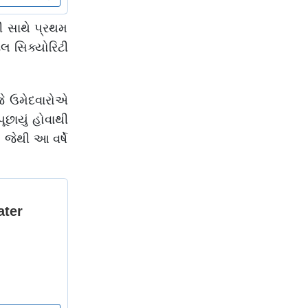
ની સાથે પ્રથમ
લ સિક્યોરિટી
 જે ઉમેદવારોએ
ૂછાયું હોવાથી
. જેથી આ વર્ષે