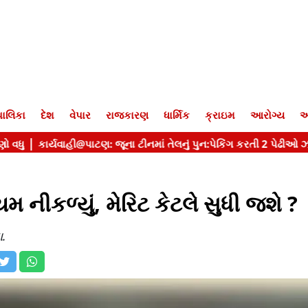
ાલિકા
દેશ
વેપાર
રાજકારણ
ધાર્મિક
ક્રાઇમ
આરોગ્ય
આ
મ નીકળ્યું, મેરિટ કેટલે સુધી જશે ?
ા.