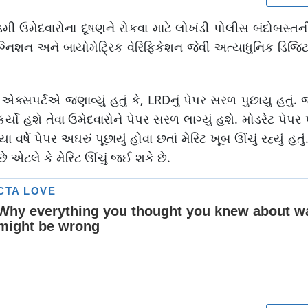
કે ડમી ઉમેદવારોના દૂષણને રોકવા માટે લોખંડી પોલીસ બંદોબસ્ત
નિશન અને બાયોમેટ્રિક વેરિફિકેશન જેવી અત્યાધુનિક ડિજિટ
્સપર્ટએ જણાવ્યું હતું કે, LRDનું પેપર સરળ પુછાયુ હતું.
 હશે તેવા ઉમેદવારોને પેપર સરળ લાગ્યું હશે. મોડરેટ પેપર પ
ર્ષે પેપર અઘરું પૂછાયું હોવા છતાં મેરિટ ખૂબ ઊંચું રહ્યું હતું
ે એટલે કે મેરિટ ઊંચું જઈ શકે છે.