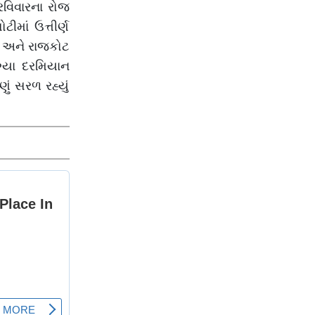
રવિવારના રોજ
ીમાં ઉત્તીર્ણ
ત અને રાજકોટ
ગ્યા દરમિયાન
ં સરળ રહ્યું