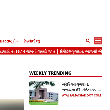
ંતરરાષ્ટ્રીય
ટેક્નોલોજી
WEEKLY TRENDING
બ્રેકિંગ@ગુજરાત:
રાજ્યના 67 ડિસ્ટ્રિક્ટ, 63
સિવિલ અને 26 સિનિયર
ATALSAMACHAR DOT COM
સિવિલ જજની બદલી,
જાણો વધુ