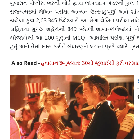
ગુજરાત પોલીસ ભરતી બોર્ડ દ્વારા લોકરક્ષક કેડરની કુ
રાજ્યભરમાં લેખિત પરીક્ષા અત્યંત ઉત્સાહપૂર્ણ અને શાં
થયેલા કુલ 2,63,345 ઉમેદવારો આ મેગા લેખિત પરીક્ષા 
સહિતના મુખ્ય શહેરોની 849 જેટલી શાળા-કોલેજોમાં પો
યોજાયેલી આ 200 ગુણની MCQ આધારિત પરીક્ષા પૂર્ણ થ
હતું અને તેમાં ખાસ કરીને બંધારણને લગતા પ્રશ્નો વધારે પ્
Also Read -
હવામાન@ગુજરાત: 30મી જુલાઈથી ફરી વરસાદનું