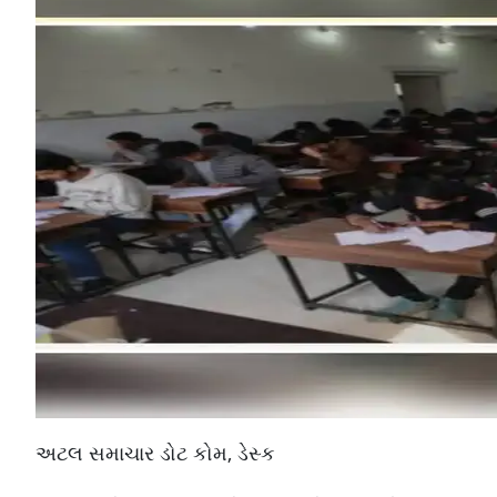
અટલ સમાચાર ડોટ કોમ, ડેસ્ક