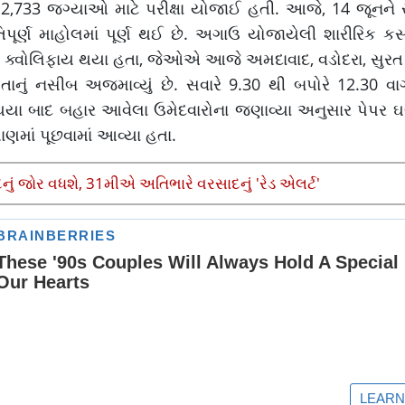
લ 12,733 જગ્યાઓ માટે પરીક્ષા યોજાઈ હતી. આજે, 14 જૂનને 
તિપૂર્ણ માહોલમાં પૂર્ણ થઈ છે. અગાઉ યોજાયેલી શારીરિક કસોટ
માટે ક્વોલિફાય થયા હતા, જેઓએ આજે અમદાવાદ, વડોદરા, સુર
તાનું નસીબ અજમાવ્યું છે. સવારે 9.30 થી બપોરે 12.30 વા
યા બાદ બહાર આવેલા ઉમેદવારોના જણાવ્યા અનુસાર પેપર ઘણુ
રમાણમાં પૂછવામાં આવ્યા હતા.
 જોર વધશે, 31મીએ અતિભારે વરસાદનું 'રેડ એલર્ટ'