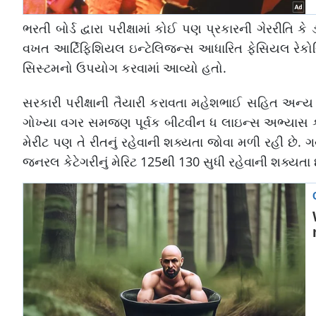
ભરતી બોર્ડ દ્વારા પરીક્ષામાં કોઈ પણ પ્રકારની ગેરરીતિ 
વખત આર્ટિફિશિયલ ઇન્ટેલિજન્સ આધારિત ફેસિયલ રેકોગ્
સિસ્ટમનો ઉપયોગ કરવામાં આવ્યો હતો.
સરકારી પરીક્ષાની તૈયારી કરાવતા મહેશભાઈ સહિત અન્ય એક
ગોખ્યા વગર સમજણ પૂર્વક બીટવીન ધ લાઇન્સ અભ્યાસ કર્યો
મેરીટ પણ તે રીતનું રહેવાની શક્યતા જોવા મળી રહી છે. ગયા વ
જનરલ કેટેગરીનું મેરિટ 125થી 130 સુધી રહેવાની શક્યતા છ