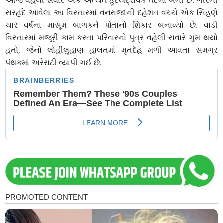
આજે વહેલી સવારે એક અત્યંત હૃદયદ્રાવક ઘટના બની છે. ગીરની
સરહદે આવેલા આ વિસ્તારમાં વનરાજાની દહેશત વચ્ચે એક સિંહણે
ચાર વર્ષના માસૂમ બાળકને પોતાનો શિકાર બનાવ્યો છે. વાડી
વિસ્તારમાં મજૂરી કામ કરતા પરિવારનો પુત્ર વહેલી સવારે ગુમ થયો
હતો, જેનો લોહીલુહાણ હાલતમાં મૃતદેહ મળી આવતા સમગ્ર
પંથકમાં અરેરાટી વ્યાપી ગઈ છે.