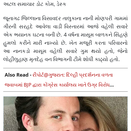
અટલ સમાચાર ડોટ કોમ, ડેસ્ક
જૂનાગઢ જિલ્લાના વિસાવદર તાલુકાના નાની મોણપરી ગામમાં
ગીરની સરહદે આવેલા વાડી વિસ્તારમાં આજે વહેલી સવારે
એક ભયાનક ઘટના બની છે. 4 વર્ષના માસૂમ બાળકને સિંહણે
હુમલો કરીને મારી નાખ્યો છે. ખેત મજૂરી કરતા પરિવારનો
આ નાનકડો માસૂમ વહેલી સવારે ગુમ થયો હતો, જેનો
લોહીલુહાણ મૃતદેહ વન વિભાગની ટીમે શોધી કાઢ્યો હતો.
Also Read -
રીપોર્ટ@ગુજરાત: દિલ્હી પ્રદર્શનના વળતા
જવાબમાં BJP દ્વારા કોંગ્રેસ કાર્યાલય ખાતે ઉગ્ર વિરોધ
પ્રદર્શન