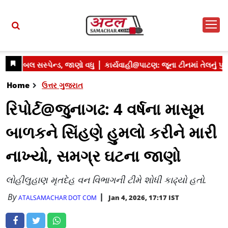
Home
ઉત્તર ગુજરાત
રિપોર્ટ@જુનાગઢ: 4 વર્ષના માસૂમ
બાળકને સિંહણે હુમલો કરીને મારી
નાખ્યો, સમગ્ર ઘટના જાણો
લોહીલુહાણ મૃતદેહ વન વિભાગની ટીમે શોધી કાઢ્યો હતો.
By
Jan 4, 2026, 17:17 IST
ATALSAMACHAR DOT COM