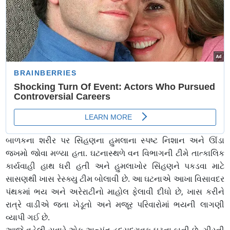
બાળકના શરીર પર સિંહણના હુમલાના સ્પષ્ટ નિશાન અને ઊંડા
જખમો જોવા મળ્યા હતા. ઘટનાસ્થળે વન વિભાગની ટીમે તાત્કાલિક
કાર્યવાહી હાથ ધરી હતી અને હુમલાખોર સિંહણને પકડવા માટે
સાસણથી ખાસ રેસ્ક્યુ ટીમ બોલાવી છે. આ ઘટનાએ આખા વિસાવદર
પંથકમાં ભય અને અરેરાટીનો માહોલ ફેલાવી દીધો છે, ખાસ કરીને
રાત્રે વાડીએ જતા ખેડૂતો અને મજૂર પરિવારોમાં ભયની લાગણી
વ્યાપી ગઈ છે.